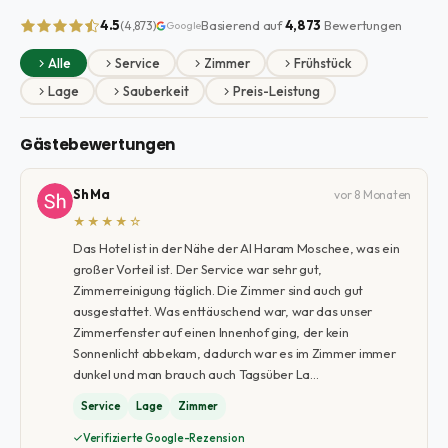
4.5
Basierend auf
4,873
Bewertungen
(4,873)
Google
Alle
Service
Zimmer
Frühstück
Lage
Sauberkeit
Preis-Leistung
Gästebewertungen
Sh Ma
vor 8 Monaten
★★★★☆
Das Hotel ist in der Nähe der Al Haram Moschee, was ein
großer Vorteil ist. Der Service war sehr gut,
Zimmerreinigung täglich. Die Zimmer sind auch gut
ausgestattet. Was enttäuschend war, war das unser
Zimmerfenster auf einen Innenhof ging, der kein
Sonnenlicht abbekam, dadurch war es im Zimmer immer
dunkel und man brauch auch Tagsüber La…
Service
Lage
Zimmer
Verifizierte Google-Rezension