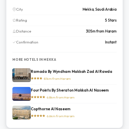
City
Mekka, Saudi Arabia
Rating
5 Stars
Distance
305m from Haram
Confirmation
Instant
MORE HOTELS IN MEKKA
Ramada By Wyndham Makkah Zad Al Rawda
· 8.1km from Haram
Four Points By Sheraton Makkah Al Naseem
· 6.8km from Haram
Copthorne Al Naseem
· 6.6km from Haram