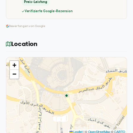
Preis-Leistung
Verifizierte Google-Rezension
Bewertungen von Google
Location
+
−
Leaflet
|
©
OpenStreetMap
©
CARTO