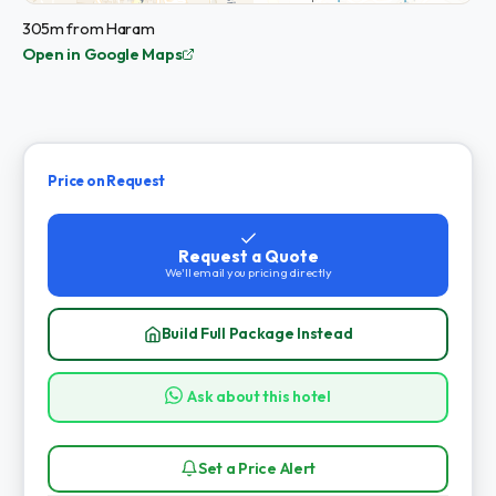
305m from Haram
Open in Google Maps
Price on Request
Request a Quote
We'll email you pricing directly
Build Full Package Instead
Ask about this hotel
Set a Price Alert