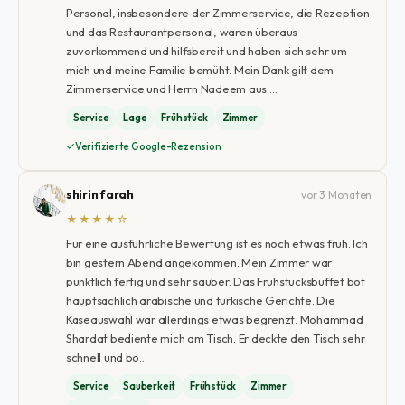
Personal, insbesondere der Zimmerservice, die Rezeption
und das Restaurantpersonal, waren überaus
zuvorkommend und hilfsbereit und haben sich sehr um
mich und meine Familie bemüht. Mein Dank gilt dem
Zimmerservice und Herrn Nadeem aus …
Service
Lage
Frühstück
Zimmer
Verifizierte Google-Rezension
shirin farah
vor 3 Monaten
★★★★☆
Für eine ausführliche Bewertung ist es noch etwas früh. Ich
bin gestern Abend angekommen. Mein Zimmer war
pünktlich fertig und sehr sauber. Das Frühstücksbuffet bot
hauptsächlich arabische und türkische Gerichte. Die
Käseauswahl war allerdings etwas begrenzt. Mohammad
Shardat bediente mich am Tisch. Er deckte den Tisch sehr
schnell und bo…
Service
Sauberkeit
Frühstück
Zimmer