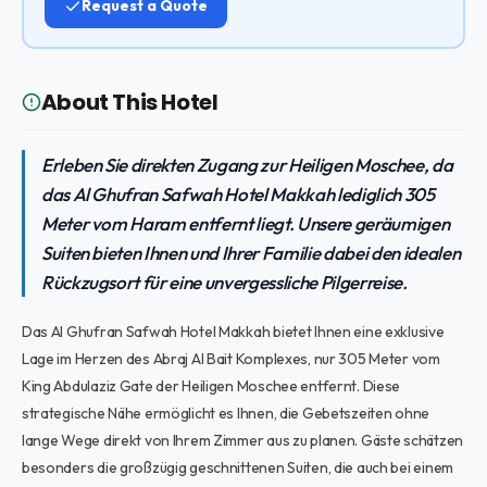
Request a Quote
About This Hotel
Erleben Sie direkten Zugang zur Heiligen Moschee, da
das Al Ghufran Safwah Hotel Makkah lediglich 305
Meter vom Haram entfernt liegt. Unsere geräumigen
Suiten bieten Ihnen und Ihrer Familie dabei den idealen
Rückzugsort für eine unvergessliche Pilgerreise.
Das Al Ghufran Safwah Hotel Makkah bietet Ihnen eine exklusive
Lage im Herzen des Abraj Al Bait Komplexes, nur 305 Meter vom
King Abdulaziz Gate der Heiligen Moschee entfernt. Diese
strategische Nähe ermöglicht es Ihnen, die Gebetszeiten ohne
lange Wege direkt von Ihrem Zimmer aus zu planen. Gäste schätzen
besonders die großzügig geschnittenen Suiten, die auch bei einem