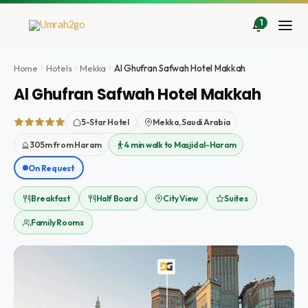
Zum
Inhalt
1
springen
Home
Hotels
Mekka
Al Ghufran Safwah Hotel Makkah
Al Ghufran Safwah Hotel Makkah
5-Star Hotel
Mekka, Saudi Arabia
305m from Haram
4 min walk to Masjid al-Haram
On Request
Breakfast
Half Board
City View
Suites
Family Rooms