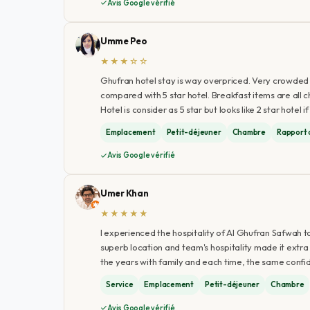
Avis Google vérifié
Umme Peo
★★★☆☆
Ghufran hotel stay is way overpriced. Very crowded 
compared with 5 star hotel. Breakfast items are all 
Hotel is consider as 5 star but looks like 2 star hotel
Emplacement
Petit-déjeuner
Chambre
Rapport 
Avis Google vérifié
Umer Khan
★★★★★
I experienced the hospitality of Al Ghufran Safwah t
superb location and team's hospitality made it extra s
the years with family and each time, the same confi
Service
Emplacement
Petit-déjeuner
Chambre
Avis Google vérifié