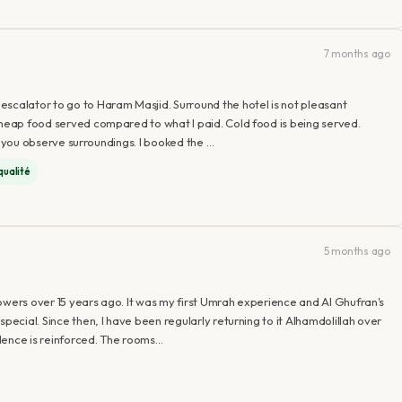
7 months ago
escalator to go to Haram Masjid. Surround the hotel is not pleasant
cheap food served compared to what I paid. Cold food is being served.
 if you observe surroundings. I booked the …
qualité
5 months ago
owers over 15 years ago. It was my first Umrah experience and Al Ghufran's
pecial. Since then, I have been regularly returning to it Alhamdolillah over
dence is reinforced. The rooms…