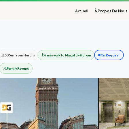
Accueil
À Propos De Nous
305m from Haram
4 min walk to Masjid al-Haram
On Request
Family Rooms