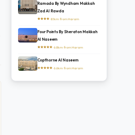
Ramada By Wyndham Makkah
Zad Al Rawda
· 8.1km from Haram
Four Points By Sheraton Makkah
Al Naseem
· 6.8km from Haram
Copthorne Al Naseem
· 6.6km from Haram