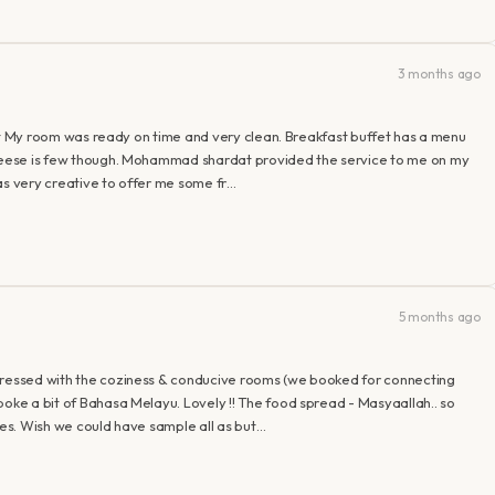
3 months ago
night My room was ready on time and very clean. Breakfast buffet has a menu
 cheese is few though. Mohammad shardat provided the service to me on my
as very creative to offer me some fr…
5 months ago
mpressed with the coziness & conducive rooms (we booked for connecting
poke a bit of Bahasa Melayu. Lovely !! The food spread - Masyaallah.. so
ines. Wish we could have sample all as but…