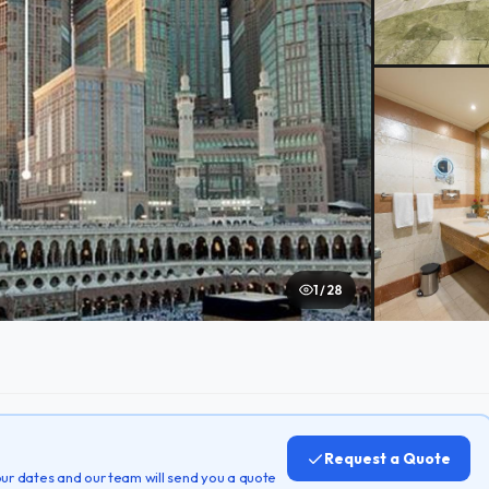
1 / 28
Request a Quote
 your dates and our team will send you a quote