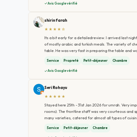
Avis Google vérifié
shirin farah
★★★★☆
Its a bit early for a detailedreview. I arrived last 
of mostly arabic and turkish meals. The variety of
table. He was very fast in preparing the table and w
Service
Propreté
Petit-déjeuner
Chambre
Avis Google vérifié
Seri Rohayu
★★★★★
Stayed here 25th - 31st Jan 2026 for umrah. Very i
rooms). The frontline staff was very courteous and s
many varieties, catered for almost all types of cuis
Service
Petit-déjeuner
Chambre