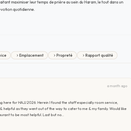
uhaitant maximiser leur temps de prière au sein du Haram, le tout dans un
évotion quotidienne.
vice
Emplacement
Propreté
Rapport qualité
a month ago
g here for HAJJ 2026. Herein I found the staff especially room service,
& helpful as they went out of the way to cater to me & my family. Would like
rant to be most helpful. Last but no…