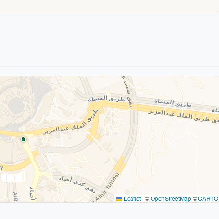
Leaflet
|
©
OpenStreetMap
©
CARTO