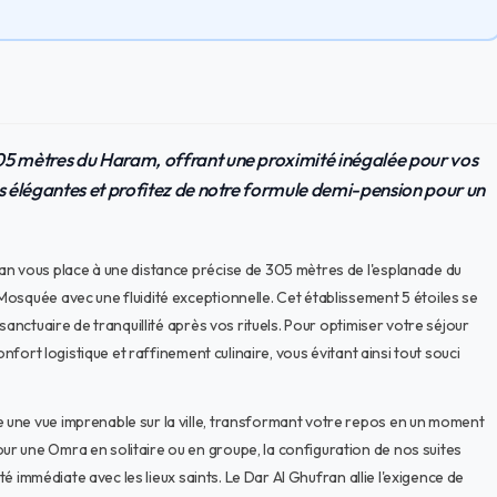
05 mètres du Haram, offrant une proximité inégalée pour vos
es élégantes et profitez de notre formule demi-pension pour un
an vous place à une distance précise de 305 mètres de l'esplanade du
osquée avec une fluidité exceptionnelle. Cet établissement 5 étoiles se
sanctuaire de tranquillité après vos rituels. Pour optimiser votre séjour
onfort logistique et raffinement culinaire, vous évitant ainsi tout souci
une vue imprenable sur la ville, transformant votre repos en un moment
r une Omra en solitaire ou en groupe, la configuration de nos suites
té immédiate avec les lieux saints. Le Dar Al Ghufran allie l'exigence de