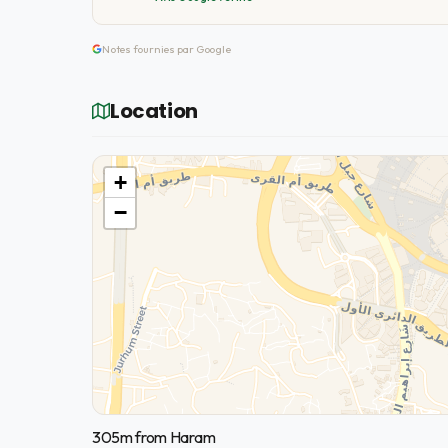
Notes fournies par Google
Location
+
−
305m from Haram