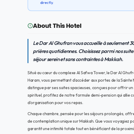
directly.
About This Hotel
Le Dar Al Ghufran vous accueille à seulement 3
prières quotidiennes. Choisissez parmi nos suit
séjour serein et sans contraintes à Makkah.
Situé au cœur du complexe Al Safwa Tower, le Dar Al Ghufr
Haram, vous permettant d'accéder aux portes de la Sainte M
distingue par ses suites spacieuses, conçues pour offrir un 
spirituel, profitez de notre formule demi-pension qui allie c
d'organisation pour vos repas.
Chaque chambre, pensée pour les séjours prolongés, offre 
de contemplation unique sur Makkah. Que vous voyagiez pou
garantit une intimité totale tout en bénéficiant de la proximi