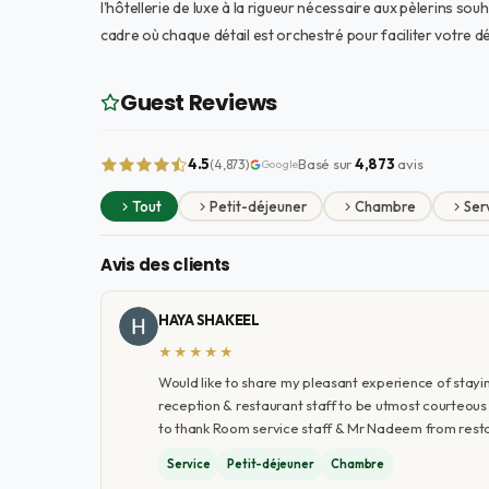
l'hôtellerie de luxe à la rigueur nécessaire aux pèlerins so
cadre où chaque détail est orchestré pour faciliter votre d
Guest Reviews
4.5
Basé sur
4,873
avis
(4,873)
Google
Tout
Petit-déjeuner
Chambre
Ser
Avis des clients
HAYA SHAKEEL
★★★★★
Would like to share my pleasant experience of stayin
reception & restaurant staff to be utmost courteous 
to thank Room service staff & Mr Nadeem from restau
Service
Petit-déjeuner
Chambre