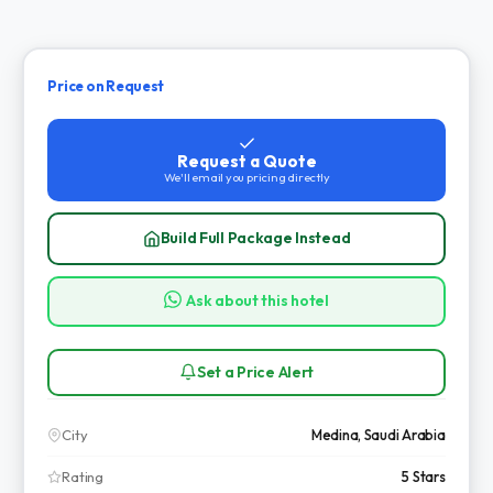
Price on Request
Request a Quote
We'll email you pricing directly
Build Full Package Instead
Ask about this hotel
Set a Price Alert
City
Medina, Saudi Arabia
Rating
5 Stars