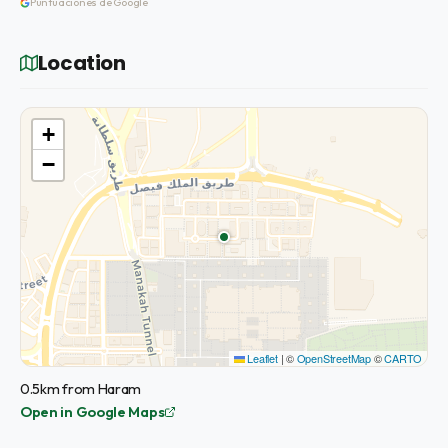
Puntuaciones de Google
Location
+
−
Leaflet
|
©
OpenStreetMap
©
CARTO
0.5km from Haram
Open in Google Maps