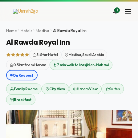
Ir
al
1
contenido
Home
Hotels
Medina
Al Rawda Royal Inn
Al Rawda Royal Inn
5-Star Hotel
Medina, Saudi Arabia
0.5km from Haram
7 min walk to Masjid an-Nabawi
On Request
Family Rooms
City View
Haram View
Suites
Breakfast