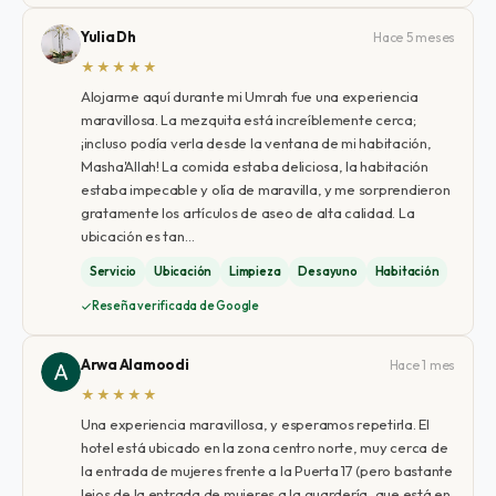
Yulia Dh
Hace 5 meses
★★★★★
Alojarme aquí durante mi Umrah fue una experiencia
maravillosa. La mezquita está increíblemente cerca;
¡incluso podía verla desde la ventana de mi habitación,
Masha'Allah! La comida estaba deliciosa, la habitación
estaba impecable y olía de maravilla, y me sorprendieron
gratamente los artículos de aseo de alta calidad. La
ubicación es tan…
Servicio
Ubicación
Limpieza
Desayuno
Habitación
Reseña verificada de Google
Arwa Alamoodi
Hace 1 mes
★★★★★
Una experiencia maravillosa, y esperamos repetirla. El
hotel está ubicado en la zona centro norte, muy cerca de
la entrada de mujeres frente a la Puerta 17 (pero bastante
lejos de la entrada de mujeres a la guardería, que está en