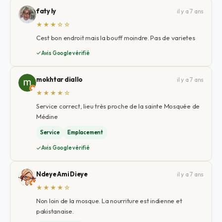
faty ly
il y a 7 ans
★★★☆☆
Cest bon endroit mais la bouff moindre. Pas de varietes
Avis Google vérifié
mokhtar diallo
il y a 7 ans
★★★★☆
Service correct, lieu très proche de la sainte Mosquée de
Médine
Service
Emplacement
Avis Google vérifié
Ndeye Ami Dieye
il y a 7 ans
★★★★☆
Non loin de la mosque. La nourriture est indienne et
pakistanaise.