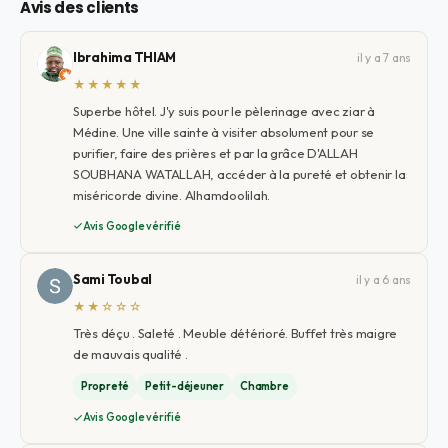
Avis des clients
Ibrahima THIAM
il y a 7 ans
★★★★★
Superbe hôtel. J'y suis pour le pèlerinage avec ziar à
Médine. Une ville sainte à visiter absolument pour se
purifier, faire des prières et par la grâce D'ALLAH
SOUBHANA WATALLAH, accéder à la pureté et obtenir la
miséricorde divine. Alhamdoolilah.
Avis Google vérifié
Sami Toubal
il y a 6 ans
★★☆☆☆
Très déçu . Saleté . Meuble détérioré. Buffet très maigre
de mauvais qualité .
Propreté
Petit-déjeuner
Chambre
Avis Google vérifié