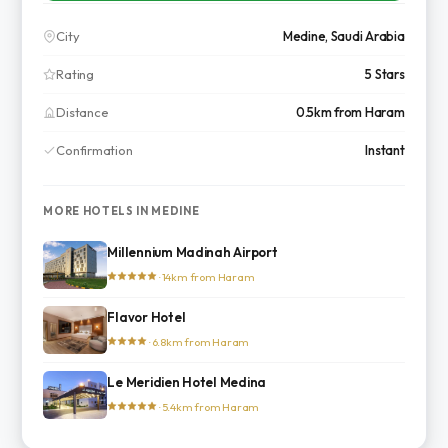
City
Medine, Saudi Arabia
Rating
5 Stars
Distance
0.5km from Haram
Confirmation
Instant
MORE HOTELS IN MEDINE
Millennium Madinah Airport
· 14km from Haram
Flavor Hotel
· 6.8km from Haram
Le Meridien Hotel Medina
· 5.4km from Haram