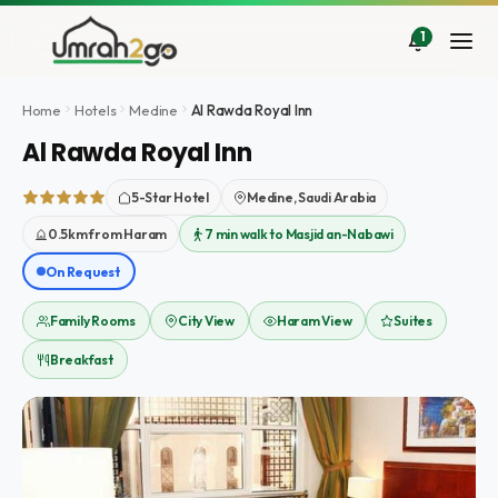
Aller
au
1
contenu
Home
Hotels
Medine
Al Rawda Royal Inn
Al Rawda Royal Inn
5-Star Hotel
Medine, Saudi Arabia
0.5km from Haram
7 min walk to Masjid an-Nabawi
On Request
Family Rooms
City View
Haram View
Suites
Breakfast