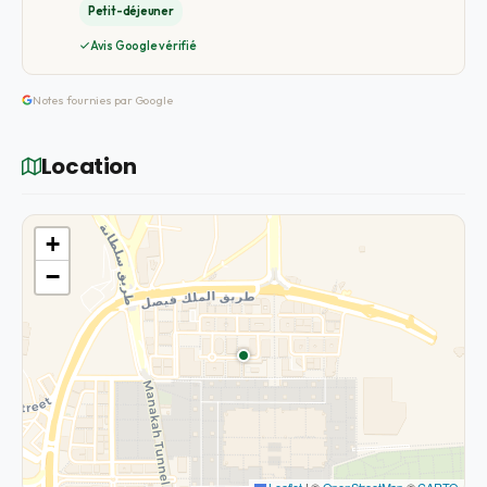
Petit-déjeuner
Avis Google vérifié
Notes fournies par Google
Location
+
−
Leaflet
|
©
OpenStreetMap
©
CARTO