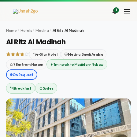
Ir
al
1
contenido
Home
Hotels
Medina
Al Ritz Al Madinah
Al Ritz Al Madinah
4-Star Hotel
Medina, Saudi Arabia
78m from Haram
1 min walk to Masjid an-Nabawi
On Request
Breakfast
Suites