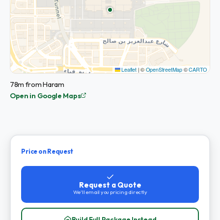
Leaflet
|
©
OpenStreetMap
©
CARTO
78m from Haram
Open in Google Maps
Price on Request
Request a Quote
We'll email you pricing directly
Build Full Package Instead