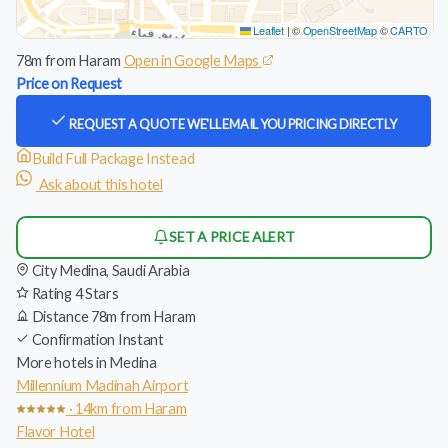
Leaflet
|
©
OpenStreetMap
©
CARTO
78m from Haram
Open in Google Maps
Price on Request
REQUEST A QUOTE
WE'LL EMAIL YOU PRICING DIRECTLY
Build Full Package Instead
Ask about this hotel
SET A PRICE ALERT
City
Medina, Saudi Arabia
Rating
4 Stars
Distance
78m from Haram
Confirmation
Instant
More hotels in Medina
Millennium Madinah Airport
· 14km from Haram
Flavor Hotel