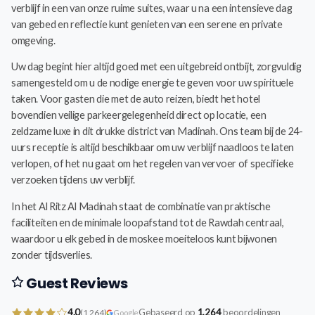
verblijf in een van onze ruime suites, waar u na een intensieve dag
van gebed en reflectie kunt genieten van een serene en private
omgeving.
Uw dag begint hier altijd goed met een uitgebreid ontbijt, zorgvuldig
samengesteld om u de nodige energie te geven voor uw spirituele
taken. Voor gasten die met de auto reizen, biedt het hotel
bovendien veilige parkeergelegenheid direct op locatie, een
zeldzame luxe in dit drukke district van Madinah. Ons team bij de 24-
uurs receptie is altijd beschikbaar om uw verblijf naadloos te laten
verlopen, of het nu gaat om het regelen van vervoer of specifieke
verzoeken tijdens uw verblijf.
In het Al Ritz Al Madinah staat de combinatie van praktische
faciliteiten en de minimale loopafstand tot de Rawdah centraal,
waardoor u elk gebed in de moskee moeiteloos kunt bijwonen
zonder tijdsverlies.
Guest Reviews
4.0
Gebaseerd op
1,264
beoordelingen
(1,264)
Google