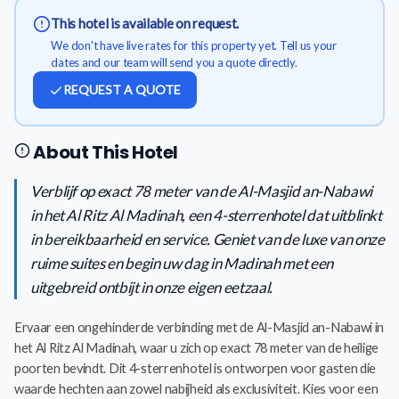
This hotel is available on request.
We don't have live rates for this property yet. Tell us your
dates and our team will send you a quote directly.
REQUEST A QUOTE
About This Hotel
Verblijf op exact 78 meter van de Al-Masjid an-Nabawi
in het Al Ritz Al Madinah, een 4-sterrenhotel dat uitblinkt
in bereikbaarheid en service. Geniet van de luxe van onze
ruime suites en begin uw dag in Madinah met een
uitgebreid ontbijt in onze eigen eetzaal.
Ervaar een ongehinderde verbinding met de Al-Masjid an-Nabawi in
het Al Ritz Al Madinah, waar u zich op exact 78 meter van de heilige
poorten bevindt. Dit 4-sterrenhotel is ontworpen voor gasten die
waarde hechten aan zowel nabijheid als exclusiviteit. Kies voor een