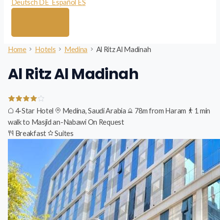
Deutsch
DE
Español
ES
Home
Hotels
Medina
Al Ritz Al Madinah
Al Ritz Al Madinah
4-Star Hotel
Medina, Saudi Arabia
78m from Haram
1 min
walk to Masjid an-Nabawi
On Request
Breakfast
Suites