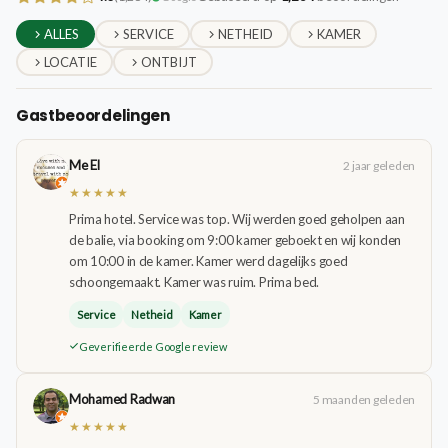
ALLES
SERVICE
NETHEID
KAMER
LOCATIE
ONTBIJT
Gastbeoordelingen
Me El
2 jaar geleden
★★★★★
Prima hotel. Service was top. Wij werden goed geholpen aan
de balie, via booking om 9:00 kamer geboekt en wij konden
om 10:00 in de kamer. Kamer werd dagelijks goed
schoongemaakt. Kamer was ruim. Prima bed.
Service
Netheid
Kamer
Geverifieerde Google review
Mohamed Radwan
5 maanden geleden
★★★★★