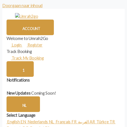
Doorgaan naar inhoud
ACCOUNT
Welcome to Umrah2Go
Login
Register
Track Booking
Track My Booking
1
Notifications
New Updates
Coming Soon!
NL
Select Language
English
EN
Nederlands
NL
Français
FR
العربية
AR
Türkçe
TR