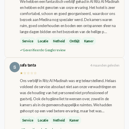
We hebben een fantastisch verblijf gehad in Al Ritz Al Madinah
en hebben echt genoten van onze ervaring. Het hotel is zeer
comfortabel, schoon en goed georganiseerd, waardoor ons
bezoek aan Medina nog specialer werd. De kamers waren
ruim, goed onderhouden en boden een ontspannen sfeer na
lange dagen bidden en het bezoeken van de heilige p…
Service
Locatie
Netheid
Ontbijt
Kamer
Geverifieerde Google review
safa tanta
4 maanden geleden
★☆☆☆☆
Ons verblijf in Ritz Al Madinah was erg teleurstellend. Helaas
voldeed de service absoluut niet aan onze verwachtingen en
was de houding van het personeel niet professioneel of
gastvrij. Ook de hygiëne liet te wensen over, zowel in de
kamers als in de gemeenschappelijke ruimtes. We hadden
gehoopt op een veel betere ervaring, maar het was…
Service
Locatie
Netheid
Kamer