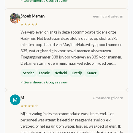
Geverifieerde Google review
Shoeb Meman
een maand geleden
★★★★★
We verbleven onlangs in deze accommodatie tijdens onze
Hadj-reis. Het beste aan deze plek is dat het op slechts 2-3
minuten loopafstand van Masjid e Nabawi ligt, poort nummer
335, wat erg handig is voor zowel mannen als vrouwen.
Toegangsnummer 338 is voor vrouwen en 335 voor mannen.
De kamers zijn niet erg ruim, maar wel schoon, goed ond…
Service
Locatie
Netheid
Ontbijt
Kamer
Geverifieerde Google review
M
6 maanden geleden
★★★★☆
Mijn ervaring in deze accommodatie was uitstekend. Het
personeel was attent, beleefd en reageerde snel op elk
verzoek, of het nu ging om water, tissues, wasgoed of eten. Ik
nam mijn vader vaak mee in een rolstoel naar de Haram, en de