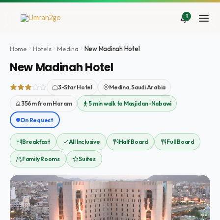
Ir
al
1
contenido
Home
Hotels
Medina
New Madinah Hotel
New Madinah Hotel
3-Star Hotel
Medina, Saudi Arabia
356m from Haram
5 min walk to Masjid an-Nabawi
On Request
Breakfast
All Inclusive
Half Board
Full Board
Family Rooms
Suites