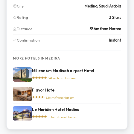
City
Medina, Saudi Arabia
Rating
3 Stars
Distance
356m from Haram
Confirmation
Instant
MORE HOTELS IN MEDINA
Millennium Madinah airport Hotel
· 14km from Haram
Flavor Hotel
· 6.8km from Haram
Le Meridien Hotel Medina
· 5.4km from Haram