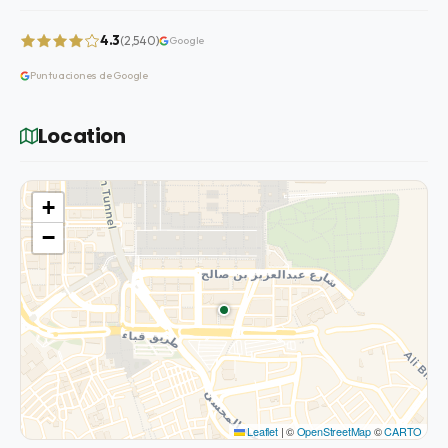
4.3
(2,540)
Google
Puntuaciones de Google
Location
+
−
Leaflet
|
©
OpenStreetMap
©
CARTO