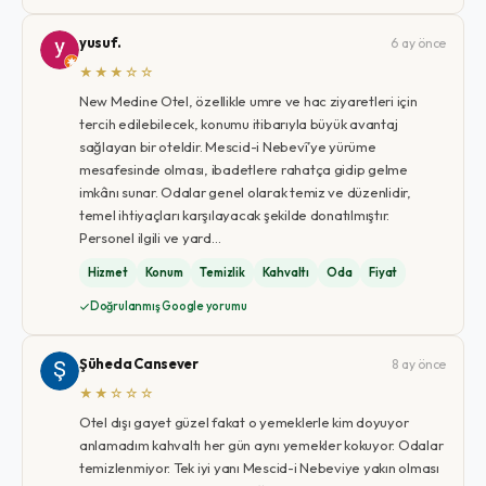
yusuf.
6 ay önce
★★★☆☆
New Medine Otel, özellikle umre ve hac ziyaretleri için
tercih edilebilecek, konumu itibarıyla büyük avantaj
sağlayan bir oteldir. Mescid-i Nebevî’ye yürüme
mesafesinde olması, ibadetlere rahatça gidip gelme
imkânı sunar. Odalar genel olarak temiz ve düzenlidir,
temel ihtiyaçları karşılayacak şekilde donatılmıştır.
Personel ilgili ve yard…
Hizmet
Konum
Temizlik
Kahvaltı
Oda
Fiyat
Doğrulanmış Google yorumu
Şüheda Cansever
8 ay önce
★★☆☆☆
Otel dışı gayet güzel fakat o yemeklerle kim doyuyor
anlamadım kahvaltı her gün aynı yemekler kokuyor. Odalar
temizlenmiyor. Tek iyi yanı Mescid-i Nebeviye yakın olması