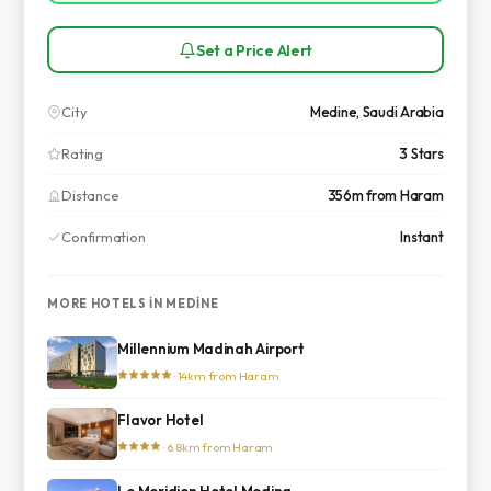
Set a Price Alert
City
Medine, Saudi Arabia
Rating
3 Stars
Distance
356m from Haram
Confirmation
Instant
MORE HOTELS IN MEDINE
Millennium Madinah Airport
· 14km from Haram
Flavor Hotel
· 6.8km from Haram