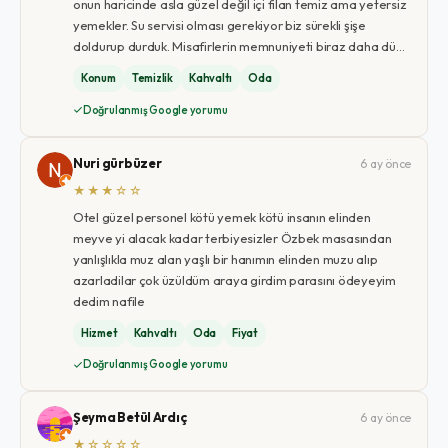
onun haricinde asla güzel değil içi filan temiz ama yetersiz
yemekler. Su servisi olması gerekiyor biz sürekli şişe
doldurup durduk. Misafirlerin memnuniyeti biraz daha dü…
Konum
Temizlik
Kahvaltı
Oda
Doğrulanmış Google yorumu
Nuri gürbüzer
6 ay önce
★★★☆☆
Otel güzel personel kötü yemek kötü insanın elinden
meyve yi alacak kadar terbiyesizler Özbek masasından
yanlışlıkla muz alan yaşlı bir hanımın elinden muzu alıp
azarladilar çok üzüldüm araya girdim parasını ödeyeyim
dedim nafile
Hizmet
Kahvaltı
Oda
Fiyat
Doğrulanmış Google yorumu
Şeyma Betül Ardıç
6 ay önce
★☆☆☆☆