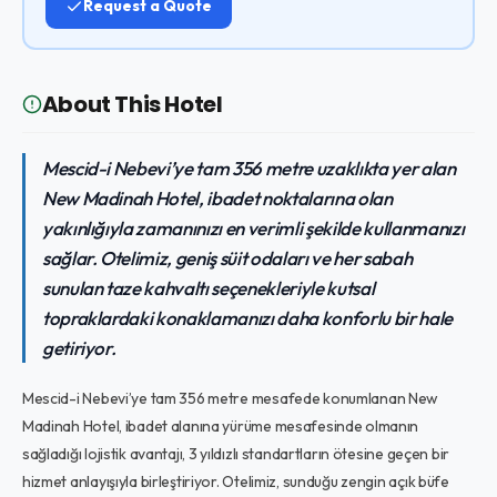
Request a Quote
About This Hotel
Mescid-i Nebevi’ye tam 356 metre uzaklıkta yer alan
New Madinah Hotel, ibadet noktalarına olan
yakınlığıyla zamanınızı en verimli şekilde kullanmanızı
sağlar. Otelimiz, geniş süit odaları ve her sabah
sunulan taze kahvaltı seçenekleriyle kutsal
topraklardaki konaklamanızı daha konforlu bir hale
getiriyor.
Mescid-i Nebevi’ye tam 356 metre mesafede konumlanan New
Madinah Hotel, ibadet alanına yürüme mesafesinde olmanın
sağladığı lojistik avantajı, 3 yıldızlı standartların ötesine geçen bir
hizmet anlayışıyla birleştiriyor. Otelimiz, sunduğu zengin açık büfe