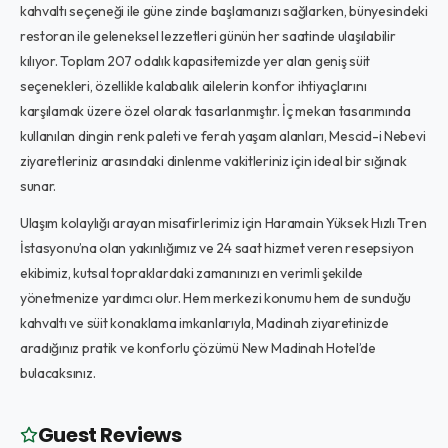
kahvaltı seçeneği ile güne zinde başlamanızı sağlarken, bünyesindeki
restoran ile geleneksel lezzetleri günün her saatinde ulaşılabilir
kılıyor. Toplam 207 odalık kapasitemizde yer alan geniş süit
seçenekleri, özellikle kalabalık ailelerin konfor ihtiyaçlarını
karşılamak üzere özel olarak tasarlanmıştır. İç mekan tasarımında
kullanılan dingin renk paleti ve ferah yaşam alanları, Mescid-i Nebevi
ziyaretleriniz arasındaki dinlenme vakitleriniz için ideal bir sığınak
sunar.
Ulaşım kolaylığı arayan misafirlerimiz için Haramain Yüksek Hızlı Tren
İstasyonu’na olan yakınlığımız ve 24 saat hizmet veren resepsiyon
ekibimiz, kutsal topraklardaki zamanınızı en verimli şekilde
yönetmenize yardımcı olur. Hem merkezi konumu hem de sunduğu
kahvaltı ve süit konaklama imkanlarıyla, Madinah ziyaretinizde
aradığınız pratik ve konforlu çözümü New Madinah Hotel’de
bulacaksınız.
Guest Reviews