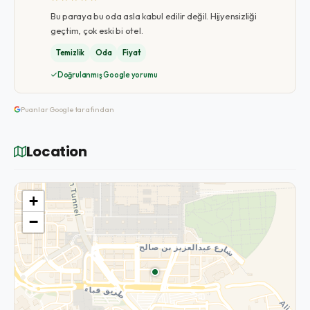
Bu paraya bu oda asla kabul edilir değil. Hijyensizliği
geçtim, çok eski bi otel.
Temizlik
Oda
Fiyat
Doğrulanmış Google yorumu
Puanlar Google tarafından
Location
+
−