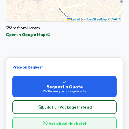
Leaflet
|
©
OpenStreetMap
©
CARTO
356m from Haram
Open in Google Maps
Price on Request
Request a Quote
We'll email you pricing directly
Build Full Package Instead
Ask about this hotel