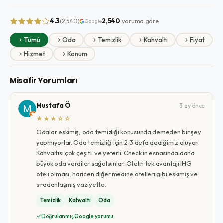
4.3
2,540
yoruma göre
(2,540)
Google
Tümü
Oda
Temizlik
Kahvaltı
Fiyat
Hizmet
Konum
Misafir Yorumları
Mustafa Ö
3 ay önce
★★★☆☆
Odalar eskimiş, oda temizliği konusunda demeden bir şey
yapmıyorlar. Oda temizliği için 2-3 defa dediğimiz oluyor.
Kahvaltısı çok çeşitli ve yeterli. Check in esnasında daha
büyük oda verdiler sağolsunlar. Otelin tek avantajı IHG
oteli olması, haricen diğer medine otelleri gibi eskimiş ve
sıradanlaşmış vaziyette.
Temizlik
Kahvaltı
Oda
Doğrulanmış Google yorumu