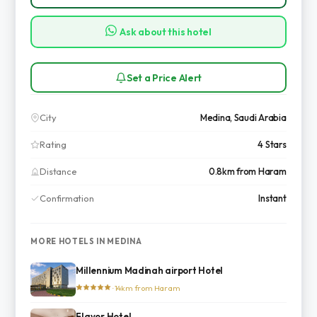
Ask about this hotel
Set a Price Alert
City
Medina, Saudi Arabia
Rating
4 Stars
Distance
0.8km from Haram
Confirmation
Instant
MORE HOTELS IN MEDINA
Millennium Madinah airport Hotel
· 14km from Haram
Flavor Hotel