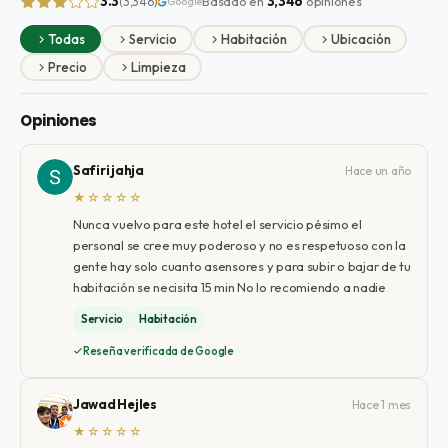
3.3
Basado en
3,346
opiniones
(3,346)
Google
Todas
Servicio
Habitación
Ubicación
Precio
Limpieza
Opiniones
Safiri jahja
Hace un año
★☆☆☆☆
Nunca vuelvo para este hotel el servicio pésimo el
personal se cree muy poderoso y no es respetuoso con la
gente hay solo cuanto asensores y para subir o bajar de tu
habitación se necisita 15 min No lo recomiendo a nadie
Servicio
Habitación
Reseña verificada de Google
Jawad Hejles
Hace 1 mes
★☆☆☆☆