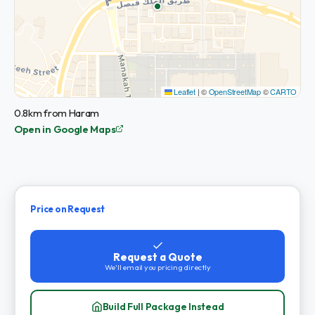
Leaflet
|
©
OpenStreetMap
©
CARTO
0.8km from Haram
Open in Google Maps
Price on Request
Request a Quote
We'll email you pricing directly
Build Full Package Instead