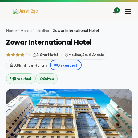
Ir
al
1
contenido
Home
Hotels
Medina
Zowar International Hotel
Zowar International Hotel
4-Star Hotel
Medina, Saudi Arabia
0.8km from Haram
On Request
Breakfast
Suites