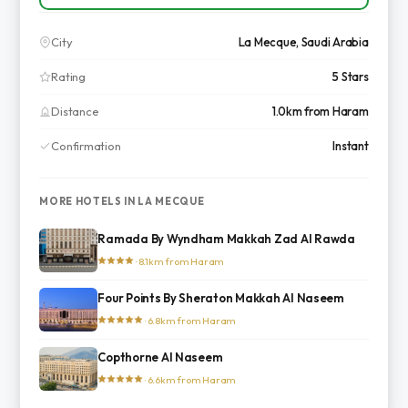
City
La Mecque, Saudi Arabia
Rating
5 Stars
Distance
1.0km from Haram
Confirmation
Instant
MORE HOTELS IN LA MECQUE
Ramada By Wyndham Makkah Zad Al Rawda
· 8.1km from Haram
Four Points By Sheraton Makkah Al Naseem
· 6.8km from Haram
Copthorne Al Naseem
· 6.6km from Haram