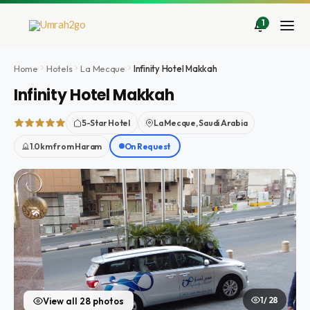
Aller
au
1
contenu
Home
Hotels
La Mecque
Infinity Hotel Makkah
Infinity Hotel Makkah
5-Star Hotel
La Mecque, Saudi Arabia
1.0km from Haram
On Request
1 / 28
View all 28 photos