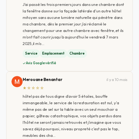
J'ai passé les trois premiers jours dans une chambre dont
la fenêtre donne sur la façade latérale d'un autre hôtel
mitoyen sans aucune lumière naturelle qui pénètre dans
ma chambre, dès le premier jour j'ai réclamé le
changement pour une autre chambre avec fenêtre,et ils
m'ont fait courir jusqu'à aujourd'hui le vendredi 7 mars
2025,il m'o…
Service
Emplacement
Chambre
Avis Google vérifié
Merouane Benantar
il y a 10 mois
★☆☆☆☆
hôtel pas de tous digne d'avoir 5 étoiles, bouffe
immangeable, le service de la restauration est nul, y'a
même pas de sel sur la table avec un seul mouchoir a
papier, gâteau catastrophique, vos objets perdus dans
l'hôtel ne seront jamais retrouvés et j'imagine que vous
savez déjà pourquoi, niveau propreté c'est pas le top,
meubles des cha…