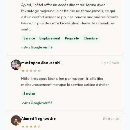
Ajyad, l'hôtel offre un accès direct au Haram avec
l'avantage majeur que cette rue ne ferme jamais, ce qui
est un confort immense pour se rendre aux prières à toute
heure. En plus de cette localisation idéale, les chambres
sont…
Service
Emplacement
Propreté
Chambre
Avis Google vérifié
mustapha Aboussahil
il y a 8 mois
★☆☆☆☆
Hôtel très beau bien situé par rapport à la Kaâba
malheureusement manque le service cuisine à éviter
Service
Avis Google vérifié
Ahmed Neghouche
il y a un an
★★★★☆