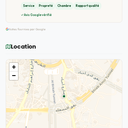
Service
Propreté
Chambre
Rapport qualité
Avis Google vérifié
Notes fournies par Google
Location
+
−