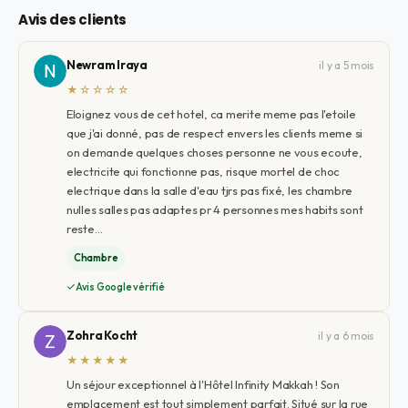
Avis des clients
Newram Iraya
il y a 5 mois
★☆☆☆☆
Eloignez vous de cet hotel, ca merite meme pas l'etoile
que j'ai donné, pas de respect envers les clients meme si
on demande quelques choses personne ne vous ecoute,
electricite qui fonctionne pas, risque mortel de choc
electrique dans la salle d'eau tjrs pas fixé, les chambre
nulles salles pas adaptes pr 4 personnes mes habits sont
reste…
Chambre
Avis Google vérifié
Zohra Kocht
il y a 6 mois
★★★★★
Un séjour exceptionnel à l'Hôtel Infinity Makkah ! Son
emplacement est tout simplement parfait. Situé sur la rue