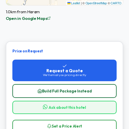
Leaflet
|
©
OpenStreetMap
©
CARTO
1.0km from Haram
Open in Google Maps
Price on Request
Request a Quote
We'll email you pricing directly
Build Full Package Instead
Ask about this hotel
Set a Price Alert