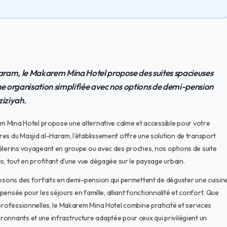
aram, le Makarem Mina Hotel propose des suites spacieuses
ne organisation simplifiée avec nos options de demi-pension
ziziyah.
rem Mina Hotel propose une alternative calme et accessible pour votre
es du Masjid al-Haram, l'établissement offre une solution de transport
pèlerins voyageant en groupe ou avec des proches, nos options de suite
s, tout en profitant d'une vue dégagée sur le paysage urbain.
posons des forfaits en demi-pension qui permettent de déguster une cuisin
 pensée pour les séjours en famille, alliant fonctionnalité et confort. Que
 professionnelles, le Makarem Mina Hotel combine praticité et services
onnants et une infrastructure adaptée pour ceux qui privilégient un