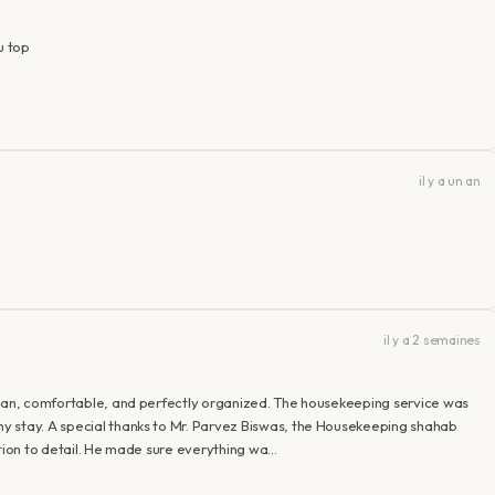
u top
il y a un an
il y a 2 semaines
lean, comfortable, and perfectly organized. The housekeeping service was
y stay. A special thanks to Mr. Parvez Biswas, the Housekeeping shahab
ntion to detail. He made sure everything wa…