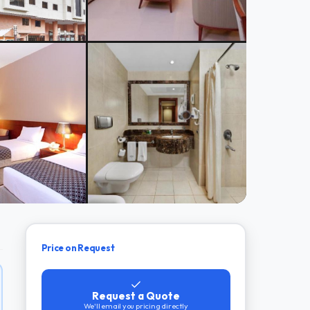
Price on Request
Request a Quote
We'll email you pricing directly