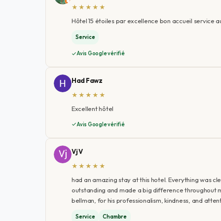
★★★★★
Hôtel 15 étoiles par excellence bon accueil service a
Service
Avis Google vérifié
Had Fawz
★★★★★
Excellent hôtel
Avis Google vérifié
Vj V
★★★★★
had an amazing stay at this hotel. Everything was c
outstanding and made a big difference throughout m
bellman, for his professionalism, kindness, and atte
Service
Chambre