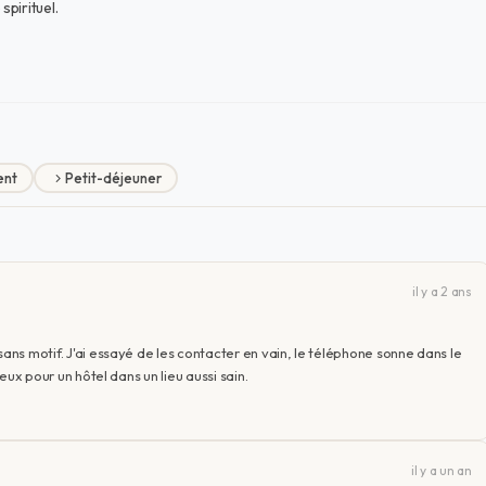
pirituel.
ent
Petit-déjeuner
il y a 2 ans
sans motif. J'ai essayé de les contacter en vain, le téléphone sonne dans le
ieux pour un hôtel dans un lieu aussi sain.
il y a un an