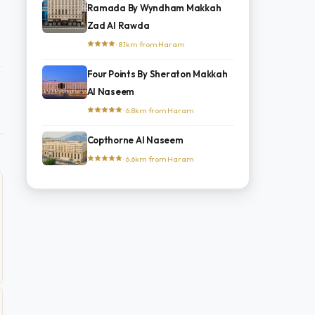
Ramada By Wyndham Makkah
Zad Al Rawda
· 8.1km from Haram
Four Points By Sheraton Makkah
Al Naseem
· 6.8km from Haram
Copthorne Al Naseem
· 6.6km from Haram