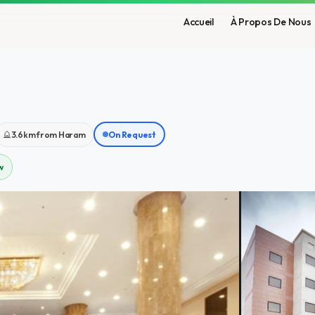
Accueil
À Propos De Nous
3.6km from Haram
On Request
w