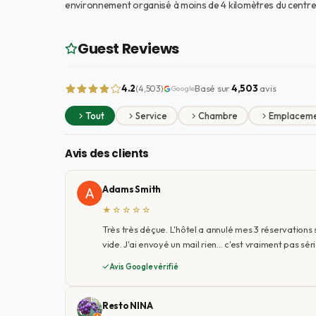
environnement organisé à moins de 4 kilomètres du centre s
Guest Reviews
4.2
Basé sur
4,503
avis
(4,503)
Google
Tout
Service
Chambre
Emplacem
Avis des clients
Adams Smith
★☆☆☆☆
Très très déçue. L'hôtel a annulé mes 3 réservations 
vide. J'ai envoyé un mail rien... c'est vraiment pas sér
Avis Google vérifié
Resto NINA