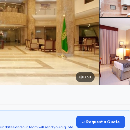
1 / 30
Request a Quote
 your dates and our team will send you a quote