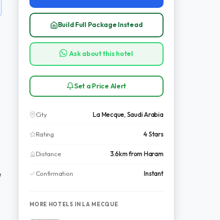
Build Full Package Instead
Ask about this hotel
Set a Price Alert
City
La Mecque, Saudi Arabia
Rating
4 Stars
Distance
3.6km from Haram
Confirmation
Instant
e
MORE HOTELS IN LA MECQUE