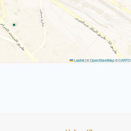
Leaflet
|
©
OpenStreetMap
©
CARTO