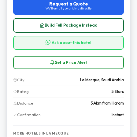
Request a Quote
We'll email you pricing directly
Build Full Package Instead
Ask about this hotel
Set a Price Alert
City
La Mecque, Saudi Arabia
Rating
5 Stars
Distance
3.4km from Haram
Confirmation
Instant
MORE HOTELS IN LA MECQUE