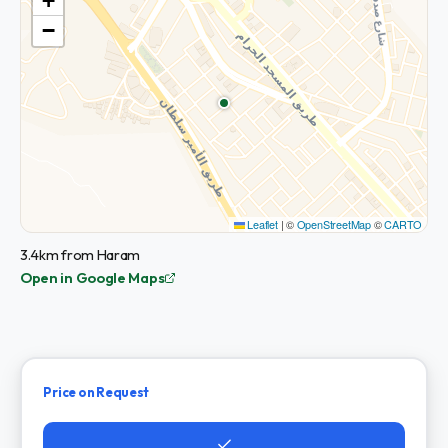
+
−
Leaflet
|
©
OpenStreetMap
©
CARTO
3.4km from Haram
Open in Google Maps
Price on Request