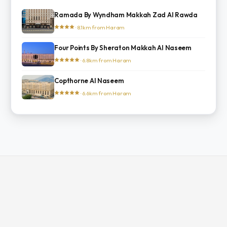
Ramada By Wyndham Makkah Zad Al Rawda
· 8.1km from Haram
Four Points By Sheraton Makkah Al Naseem
· 6.8km from Haram
Copthorne Al Naseem
· 6.6km from Haram