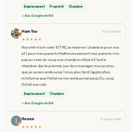
Emplacement
Propreté
Chambre
Avis Google vérifié
Ham You
il y a 3 mois
★★★★★
Novotel m’ont voler 1077€ j’ai réserve 1 chambre pour moi
et 1 pour mes parents Malheureusement mes parents n’on
pas pu venir du coup une chambre utilisé et l’autre
chambre des le premier jour leur manager mon promis
que je serais remboursé 1 mois plus tard l’application
m’informe que l’hôtel ne me remboursera pas Du coup
l’hôtel ma volé …
Emplacement
Chambre
Avis Google vérifié
Ihsane
il y a un mois
★★★★★