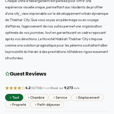
Chaque unité d'hébergement est pensée pour offrir une
expérience visuelle unique, permettant aux résidents de profiter
d'une city_view imprenable sur le développement urbain dynamique
de Thakher City. Que vous soyez en pèlerinage ou en voyage
d'affaires, l'agencement de nos suites permet une organisation
optimale de vos journées, tout en garantissant un cadre reposant
après vos dévotions. Le Novotel Makkah Thakher City s'impose
comme une solution pragmatique pour les pèlerins souhaitant allier
la proximité du Haram à des prestations hôtelières rigoureusement
structurées.
Guest Reviews
4.2
Basé sur
9,273
avis
(9,273)
Google
Tout
Chambre
Service
Emplacement
Propreté
Petit-déjeuner