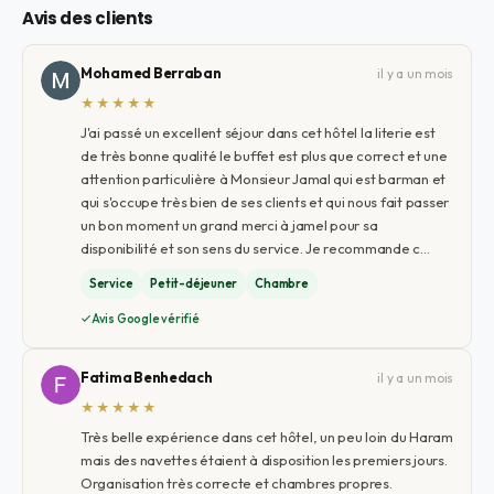
Avis des clients
Mohamed Berraban
il y a un mois
★★★★★
J'ai passé un excellent séjour dans cet hôtel la literie est
de très bonne qualité le buffet est plus que correct et une
attention particulière à Monsieur Jamal qui est barman et
qui s'occupe très bien de ses clients et qui nous fait passer
un bon moment un grand merci à jamel pour sa
disponibilité et son sens du service. Je recommande c…
Service
Petit-déjeuner
Chambre
Avis Google vérifié
Fatima Benhedach
il y a un mois
★★★★★
Très belle expérience dans cet hôtel, un peu loin du Haram
mais des navettes étaient à disposition les premiers jours.
Organisation très correcte et chambres propres.