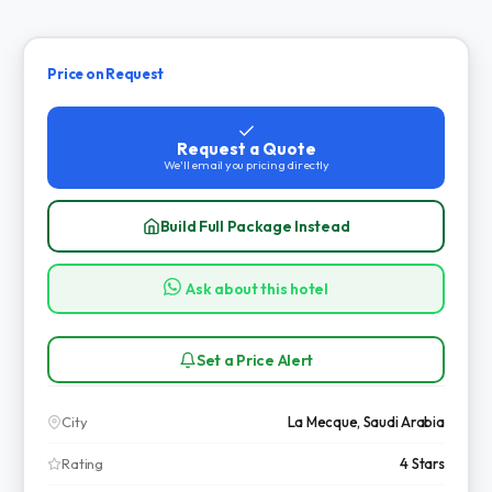
Price on Request
Request a Quote
We'll email you pricing directly
Build Full Package Instead
Ask about this hotel
Set a Price Alert
City
La Mecque, Saudi Arabia
Rating
4 Stars