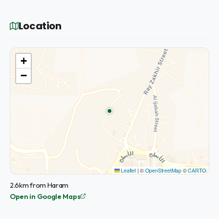
Location
+
−
Leaflet
|
©
OpenStreetMap
©
CARTO
2.6km from Haram
Open in Google Maps