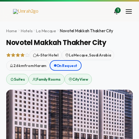
Aller
au
1
contenu
Home
Hotels
La Mecque
Novotel Makkah Thakher City
Novotel Makkah Thakher City
4-Star Hotel
La Mecque, Saudi Arabia
2.6km from Haram
On Request
Suites
Family Rooms
City View