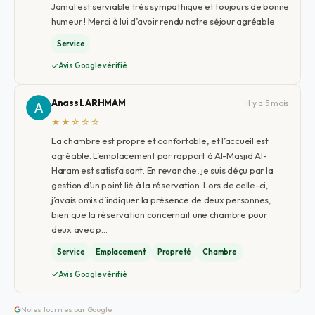
Jamal est serviable très sympathique et toujours de bonne
humeur ! Merci à lui d’avoir rendu notre séjour agréable
Service
Avis Google vérifié
Anass LARHMAM
il y a 5 mois
★★☆☆☆
La chambre est propre et confortable, et l’accueil est
agréable. L’emplacement par rapport à Al-Masjid Al-
Haram est satisfaisant. En revanche, je suis déçu par la
gestion d’un point lié à la réservation. Lors de celle-ci,
j’avais omis d’indiquer la présence de deux personnes,
bien que la réservation concernait une chambre pour
deux avec p…
Service
Emplacement
Propreté
Chambre
Avis Google vérifié
Notes fournies par Google