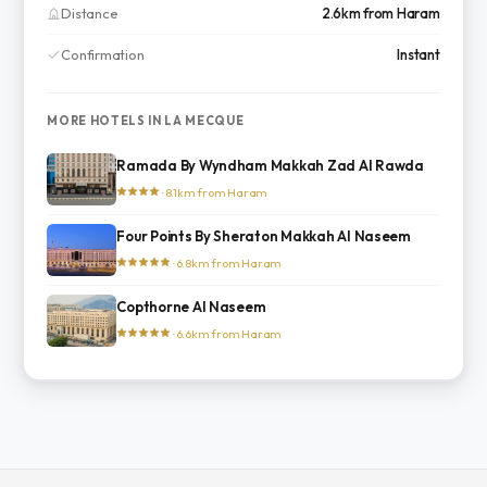
Distance
2.6km from Haram
Confirmation
Instant
MORE HOTELS IN LA MECQUE
Ramada By Wyndham Makkah Zad Al Rawda
· 8.1km from Haram
Four Points By Sheraton Makkah Al Naseem
· 6.8km from Haram
Copthorne Al Naseem
· 6.6km from Haram