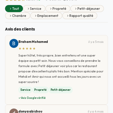
Tout
Service
Propreté
Petit-déjeuner
Chambre
Emplacement
Rapport qualité
Avis des clients
Braham Mohamed
il y a 5 mois
★★★★★
Super hôtel, très propre, bien entretenu et une super
équipe au petit soin. Nous vous conseillons de prendre la
formule avec Petit déjeuner voir plus car le restaurant
propose d'excellents plats très bon. Mention spéciale pour
Mehdi et Amir qui nous ont accueilli tous les jours avec un
super sourire !
Service
Propreté
Petit-déjeuner
Avis Google vérifié
donya abichou
il y a 4 mois