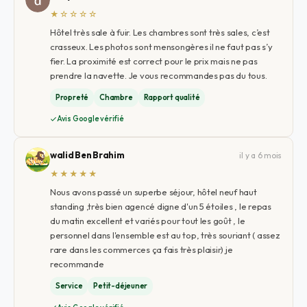
★☆☆☆☆
Hôtel très sale à fuir. Les chambres sont très sales, c’est
crasseux. Les photos sont mensongères il ne faut pas s’y
fier. La proximité est correct pour le prix mais ne pas
prendre la navette. Je vous recommandes pas du tous.
Propreté
Chambre
Rapport qualité
Avis Google vérifié
walid Ben Brahim
il y a 6 mois
★★★★★
Nous avons passé un superbe séjour, hôtel neuf haut
standing ,très bien agencé digne d'un 5 étoiles , le repas
du matin excellent et variés pour tout les goût , le
personnel dans l'ensemble est au top, très souriant ( assez
rare dans les commerces ça fais très plaisir) je
recommande
Service
Petit-déjeuner