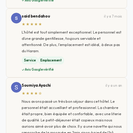
Avis Google vérifié
said bendahou
il y a 7 mois
★★★★★
L’hôtel est tout simplement exceptionnel. Le personnel est
d’une grande gentillesse, toujours serviable et
attentionné. De plus, l’emplacement est idéal, à deux pas
du Haram.
Service
Emplacement
Avis Google vérifié
Soumiya Ayachi
il y a un an
★★★★☆
Nous avons passé un très bon séjour dans cet hôtel. Le
personnel était accueillant et professionnel. La chambre
était propre, bien équipée et confortable, avec une literie
de qualité. Le petit-déjeuner était copieux mais nous
aurions aimé avoir plus de choix. Il y a une navette qui nous
rapproche de la mosquée en 2min sinon à pied de l’hô…