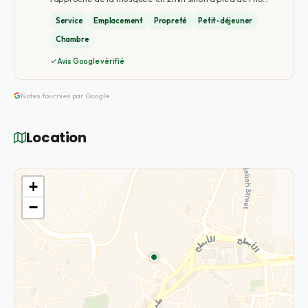
Service
Emplacement
Propreté
Petit-déjeuner
Chambre
Avis Google vérifié
Notes fournies par Google
Location
+
−