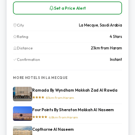
Set a Price Alert
City
La Mecque, Saudi Arabia
Rating
4 Stars
Distance
2.1km from Haram
Confirmation
Instant
MORE HOTELS IN LA MECQUE
Ramada By Wyndham Makkah Zad Al Rawda
· 8.1km from Haram
Four Points By Sheraton Makkah Al Naseem
· 6.8km from Haram
Copthorne Al Naseem