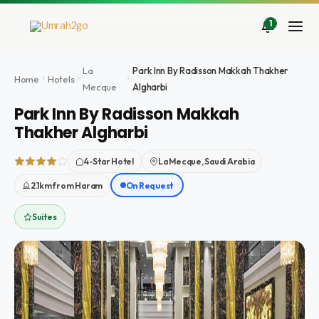
Aller
au
1
contenu
La
Park Inn By Radisson Makkah Thakher
Home
Hotels
Mecque
Algharbi
Park Inn By Radisson Makkah
Thakher Algharbi
4-Star Hotel
La Mecque, Saudi Arabia
2.1km from Haram
On Request
Suites