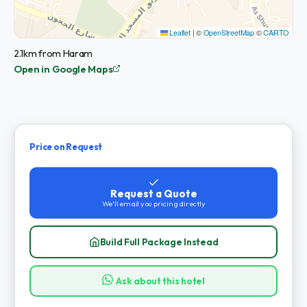
Leaflet
|
©
OpenStreetMap
©
CARTO
2.1km from Haram
Open in Google Maps
Price on Request
Request a Quote
We'll email you pricing directly
Build Full Package Instead
Ask about this hotel