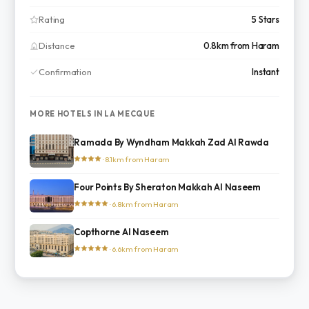
Rating
5 Stars
Distance
0.8km from Haram
Confirmation
Instant
MORE HOTELS IN LA MECQUE
Ramada By Wyndham Makkah Zad Al Rawda
· 8.1km from Haram
Four Points By Sheraton Makkah Al Naseem
· 6.8km from Haram
Copthorne Al Naseem
· 6.6km from Haram