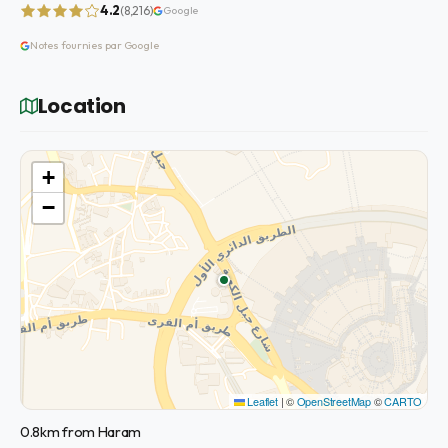
4.2
(8,216)
Google
Notes fournies par Google
Location
+
−
Leaflet
|
©
OpenStreetMap
©
CARTO
0.8km from Haram