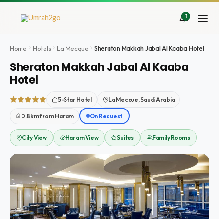
Aller
au
1
contenu
Home
Hotels
La Mecque
Sheraton Makkah Jabal Al Kaaba Hotel
Sheraton Makkah Jabal Al Kaaba
Hotel
5-Star Hotel
La Mecque, Saudi Arabia
0.8km from Haram
On Request
City View
Haram View
Suites
Family Rooms