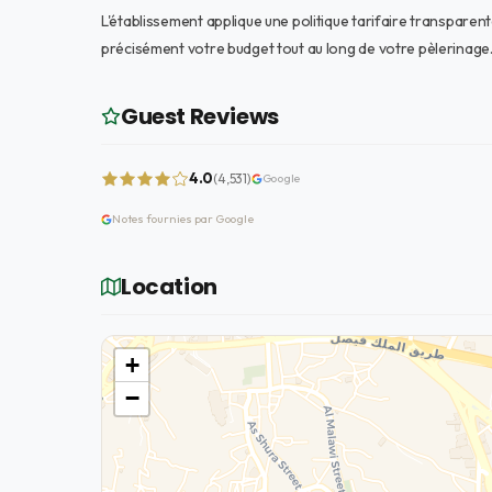
L'établissement applique une politique tarifaire transparen
précisément votre budget tout au long de votre pèlerinage
Guest Reviews
4.0
(4,531)
Google
Notes fournies par Google
Location
+
−