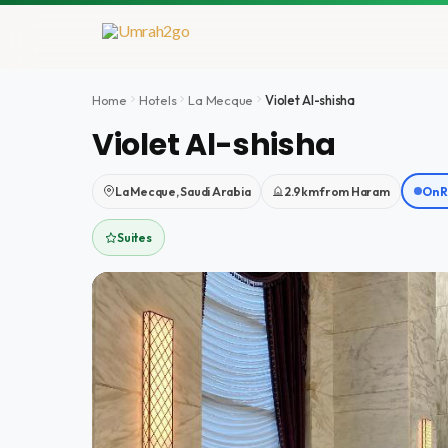
Aller
au
contenu
Home
Hotels
La Mecque
Violet Al-shisha
Violet Al-shisha
La Mecque, Saudi Arabia
2.9km from Haram
On 
Suites