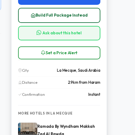
Build Full Package Instead
Ask about this hotel
Set a Price Alert
City
La Mecque, Saudi Arabia
Distance
2.9km from Haram
Confirmation
Instant
MORE HOTELS IN LA MECQUE
s
Ramada By Wyndham Makkah
Zad Al Rawda