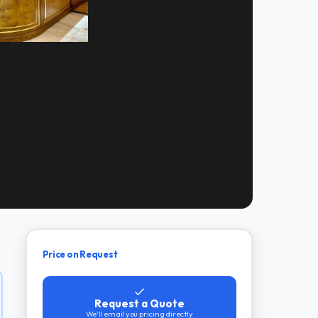
Price on Request
Request a Quote
We'll email you pricing directly