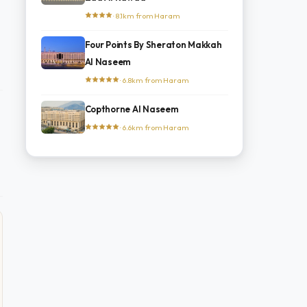
· 8.1km from Haram
Four Points By Sheraton Makkah
Al Naseem
· 6.8km from Haram
Copthorne Al Naseem
· 6.6km from Haram