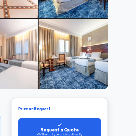
Price on Request
Request a Quote
We'll email you pricing directly