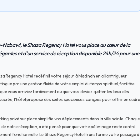
n-Nabawi, le Shaza Regency Hotel vous place au cœur de la
élégantes et d'un service de réception disponible 24h/24 pour une
a Regency Hotel redéfinit votre séjour à Madinah en alliant rigueur
tingue par une gestion fluide de votre emploi du temps spirituel, facilitée
que vous arriviez tardivement ou que vous deviez quitter les lieux dès
 sacrée, l'hôtel propose des suites spacieuses conçues pour offrir un cadr
king privé sur place simplifie vos déplacements dans la ville sainte. Chaque
nt de notre réception, a été pensé pour que votre pèlerinage reste centré
hautement fonctionnelle. Le Shaza Regency Hotel transforme votre passage à