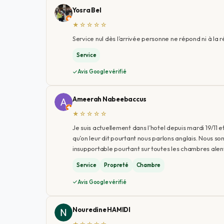
Yosra Bel
★☆☆☆☆
Service nul dès l’arrivée personne ne répond ni à la 
Service
Avis Google vérifié
Ameerah Nabeebaccus
★☆☆☆☆
Je suis actuellement dans l’hotel depuis mardi 19/11
qu’on leur dit pourtant nous parlons anglais. Nous s
insupportable pourtant sur toutes les chambres alento
Service
Propreté
Chambre
Avis Google vérifié
Nouredine HAMIDI