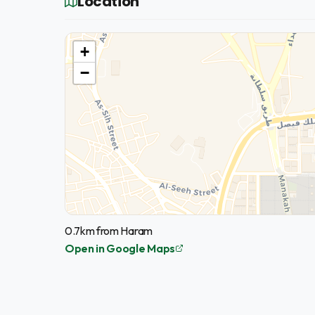
Location
+
−
0.7km from Haram
Open in Google Maps