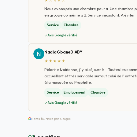
★☆☆☆☆
Nous avons pris une chambre pour 4. Une chambre pour
en groupe ou même a 2. Service inexistant. A éviter
Service
Chambre
Avis Google vérifié
Nadia GbaneDIABY
★★★★★
Pèlerine Ivoirienne, j' y ai séjourné ... Toutes les c
accueillant et très serviable surtout celui de l' entr
à la mosquée du Prophète.
Service
Emplacement
Chambre
Avis Google vérifié
Notes fournies par Google