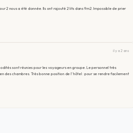
 2 nous a été donnée. Ils ont rajouté 2 lits dans 9m2. Impossible de prier
il y a 2 ans
ommodités sont réunies pour les voyageurs en groupe. Le personnel très
etien des chambres. Très bonne position de l' hôtel : pour se rendre facilement