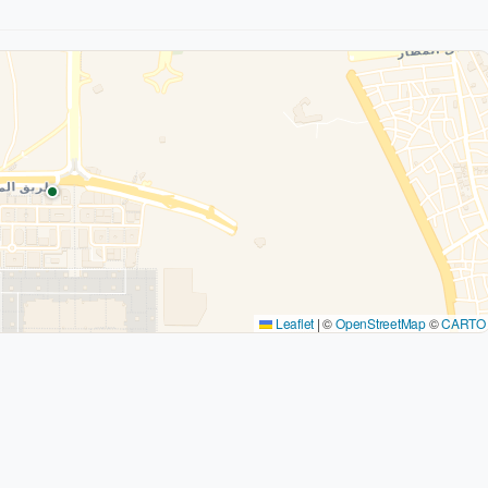
Leaflet
|
©
OpenStreetMap
©
CARTO