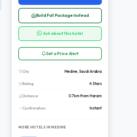
Build Full Package Instead
Ask about this hotel
Set a Price Alert
City
Medine, Saudi Arabia
Rating
4 Stars
Distance
0.7km from Haram
e
Confirmation
Instant
MORE HOTELS IN MEDINE