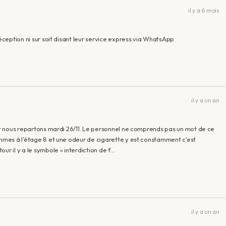
il y a 6 mois
réception ni sur soit disant leur service express via WhatsApp
il y a un an
 et nous repartons mardi 26/11. Le personnel ne comprends pas un mot de ce
ommes à l’étage 8 et une odeur de cigarette y est constamment c’est
ur il y a le symbole « interdiction de f…
il y a un an