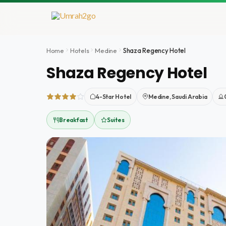
Aller
au
contenu
Home
Hotels
Medine
Shaza Regency Hotel
Shaza Regency Hotel
4-Star Hotel
Medine, Saudi Arabia
Breakfast
Suites