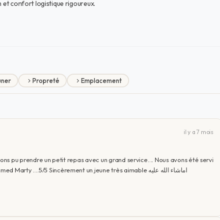
 et confort logistique rigoureux.
uner
Propreté
Emplacement
il y a 7 mois
avons pu prendre un petit repas avec un grand service…. Nous avons été servi
par un gentil jeune homme très professionnel….Mohamed Marty ….5/5 Sincèrement un jeune très aimable اماشاء الله عليه