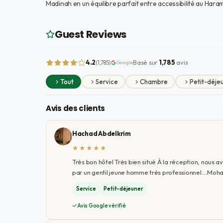
Madinah en un équilibre parfait entre accessibilité au Haram
Guest Reviews
4.2
Basé sur
1,785
avis
(1,785)
Google
Tout
Service
Chambre
Petit-déje
Avis des clients
Hachad Abdelkrim
★★★★★
Très bon hôtel Très bien situé À la réception, nous 
Service
Petit-déjeuner
Avis Google vérifié