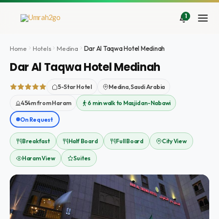
Doorgaan
naar
1
inhoud
Home
Hotels
Medina
Dar Al Taqwa Hotel Medinah
Dar Al Taqwa Hotel Medinah
5-Star Hotel
Medina, Saudi Arabia
454m from Haram
6 min walk to Masjid an-Nabawi
On Request
Breakfast
Half Board
Full Board
City View
Haram View
Suites