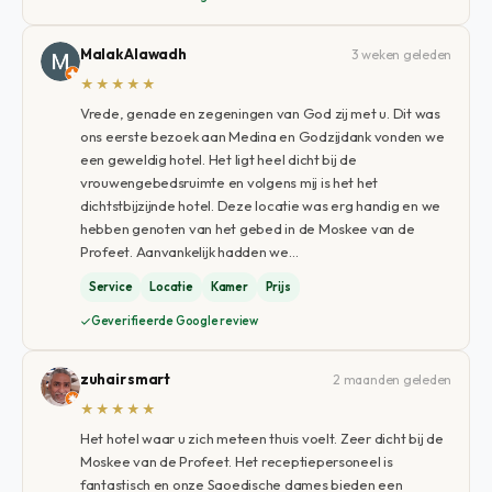
Malak Alawadh
3 weken geleden
★★★★★
Vrede, genade en zegeningen van God zij met u. Dit was
ons eerste bezoek aan Medina en Godzijdank vonden we
een geweldig hotel. Het ligt heel dicht bij de
vrouwengebedsruimte en volgens mij is het het
dichtstbijzijnde hotel. Deze locatie was erg handig en we
hebben genoten van het gebed in de Moskee van de
Profeet. Aanvankelijk hadden we…
Service
Locatie
Kamer
Prijs
Geverifieerde Google review
zuhair smart
2 maanden geleden
★★★★★
Het hotel waar u zich meteen thuis voelt. Zeer dicht bij de
Moskee van de Profeet. Het receptiepersoneel is
fantastisch en onze Saoedische dames bieden een