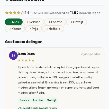
4.4
Gebaseerd op
11,152
beoordelingen
(11,152)
Google
Alles
Service
Locatie
Ontbijt
Kamer
Prijs
Netheid
Gastbeoordelingen
Doun Doun
2 jaar geleden
★★★★★
Oprecht de beste hotel die wij hebben geprobeerd, super
dichtbij de moskee je hoort de adan en kan de moskee uit
je raam zien, ontbijt is en 10! Lang niet zo lekker ontbijt
gehad in een hotel. En service is een 100, super lieve
medewerkers tegen gekomen en super erg verwend door
medewerker Reda.
Service
Locatie
Ontbijt
Geverifieerde Google review