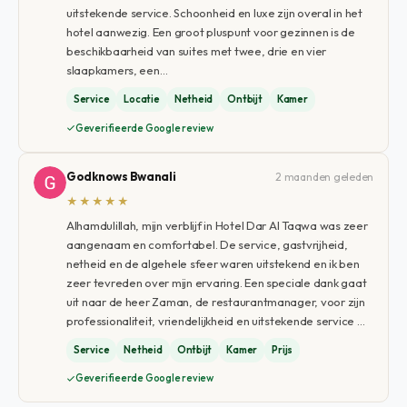
uitstekende service. Schoonheid en luxe zijn overal in het
hotel aanwezig. Een groot pluspunt voor gezinnen is de
beschikbaarheid van suites met twee, drie en vier
slaapkamers, een…
Service
Locatie
Netheid
Ontbijt
Kamer
Geverifieerde Google review
Godknows Bwanali
2 maanden geleden
★★★★★
Alhamdulillah, mijn verblijf in Hotel Dar Al Taqwa was zeer
aangenaam en comfortabel. De service, gastvrijheid,
netheid en de algehele sfeer waren uitstekend en ik ben
zeer tevreden over mijn ervaring. Een speciale dank gaat
uit naar de heer Zaman, de restaurantmanager, voor zijn
professionaliteit, vriendelijkheid en uitstekende service …
Service
Netheid
Ontbijt
Kamer
Prijs
Geverifieerde Google review