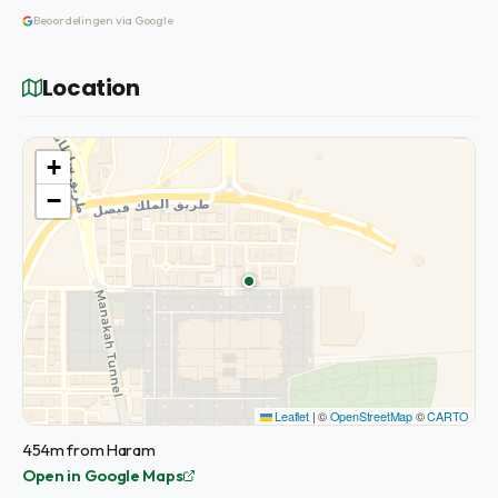
Beoordelingen via Google
Location
+
−
Leaflet
|
©
OpenStreetMap
©
CARTO
454m from Haram
Open in Google Maps