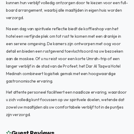
kunnen hun verblijf volledig ontzorgen door te kiezen voor een full-
board arrangement, waarbij alle maaltijden in eigen huis worden
verzorgd.
Na een dag van spirituele reflectie biedt de koffieshop van het
hotel een verfijnde plek om tot rust te komen met een drankje in
een serene omgeving. De kamers zijn ontworpen met oog voor
detail en bieden een rustgevend toevluchtsoord na uw bezoeken
aan de moskee. Of u nu reist voor een korte Umrah-trip of een
langer verblijf in de stad van de Profeet, het Dar Al Taqwa Hotel
Medinah combineert logistiek gemak met een hoogwaardige
gastronomische ervaring.
Het attente personeel faciliteert een naadloze ervaring, waardoor
u zich volledig kunt focussen op uw spirituele doelen, wetende dat
zowel uw maaltijden als uw comfortabele verblijf tot in de puntjes
zijn verzorgd.
Guest Reviews