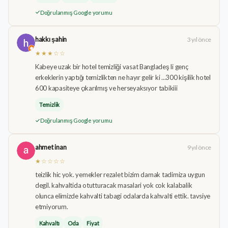
Doğrulanmış Google yorumu
hakkı şahin
3 yıl önce
★★★☆☆
Kabeye uzak bir hotel temizliği vasat Bangladeş li genç
erkeklerin yaptığı temizlikten ne hayır gelir ki ...300 kişilik hotel
600 kapasiteye çıkarılmış ve herseyaksıyor tabikiii
Temizlik
Doğrulanmış Google yorumu
ahmet inan
9 yıl önce
★☆☆☆☆
teizlik hic yok. yemekler rezalet bizim damak tadimiza uygun
degil. kahvaltida otutturacak masalari yok cok kalabalik
olunca elimizde kahvalti tabagi odalarda kahvalti ettik. tavsiye
etmiyorum.
Kahvaltı
Oda
Fiyat