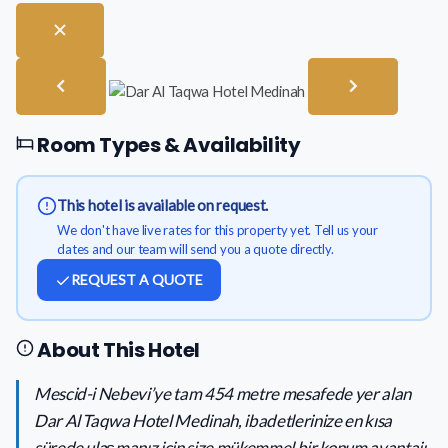
Room Types & Availability
This hotel is available on request.
We don't have live rates for this property yet. Tell us your
dates and our team will send you a quote directly.
REQUEST A QUOTE
About This Hotel
Mescid-i Nebevi’ye tam 454 metre mesafede yer alan
Dar Al Taqwa Hotel Medinah, ibadetlerinize en kısa
sürede ulaşmanız için size mükemmel bir konum avantajı