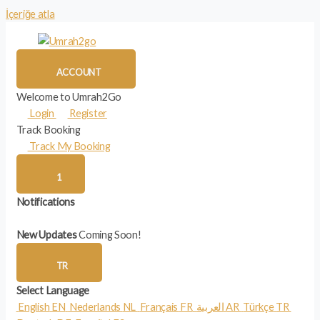
İçeriğe atla
ACCOUNT
Welcome to Umrah2Go
Login
Register
Track Booking
Track My Booking
1
Notifications
New Updates
Coming Soon!
TR
Select Language
English
EN
Nederlands
NL
Français
FR
العربية
AR
Türkçe
TR