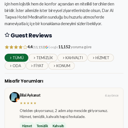
için hem lojistik hem de konfor açısından en nitelikli tercihlerden
biridir. İster ailenizle ister bireysel ziyaretlerinizde olsun, Dar Al
Taqwa Hotel Medinah’ın sunduğu bu huzurlu atmosferde
maneviyatla iç içe bir konaklama deneyimi sizleri bekliyor.
Guest Reviews
4.4
11,152
yoruma göre
(11,152)
Google
TÜMÜ
TEMIZLIK
KAHVALTI
HIZMET
ODA
FIYAT
KONUM
Misafir Yorumları
Bilal Aykanat
6 ay önce
★★★★★
Otelden çıkıyorsunuz, 2 adım atıp mescide giriyorsunuz.
Hizmet, temizlik, kahvaltı hepsi fevkalade.
Hizmet
Temizlik
Kahvaltı