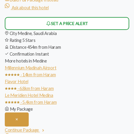
Ask about this hotel
SET A PRICE ALERT
City
Medine, Saudi Arabia
Rating
5 Stars
Distance
454m from Haram
Confirmation
Instant
More hotels in Medine
Millennium Madinah Airport
· 14km from Haram
Flavor Hotel
· 6.8km from Haram
Le Meridien Hotel Medina
· 5.4km from Haram
My Package
Continue Package