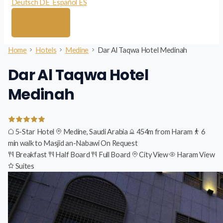
Deutsch
DE
Español
ES
Home
Hotels
Medine
Dar Al Taqwa Hotel Medinah
Dar Al Taqwa Hotel
Medinah
5-Star Hotel
Medine, Saudi Arabia
454m from Haram
6
min walk to Masjid an-Nabawi
On Request
Breakfast
Half Board
Full Board
City View
Haram View
Suites