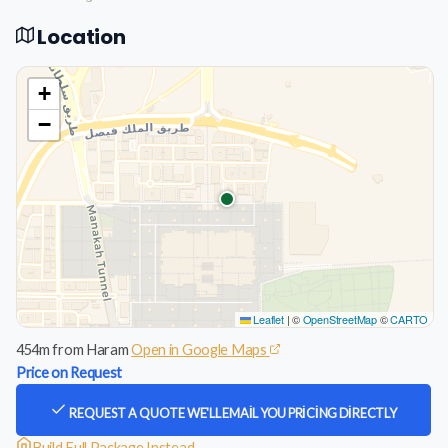
Location
+
−
Leaflet
|
©
OpenStreetMap
©
CARTO
454m from Haram
Open in Google Maps
Price on Request
REQUEST A QUOTE
WE'LL EMAIL YOU PRICING DIRECTLY
Build Full Package Instead