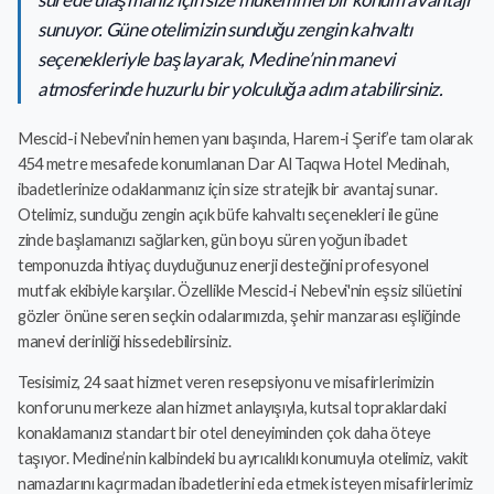
sunuyor. Güne otelimizin sunduğu zengin kahvaltı
seçenekleriyle başlayarak, Medine’nin manevi
atmosferinde huzurlu bir yolculuğa adım atabilirsiniz.
Mescid-i Nebevi’nin hemen yanı başında, Harem-i Şerif’e tam olarak
454 metre mesafede konumlanan Dar Al Taqwa Hotel Medinah,
ibadetlerinize odaklanmanız için size stratejik bir avantaj sunar.
Otelimiz, sunduğu zengin açık büfe kahvaltı seçenekleri ile güne
zinde başlamanızı sağlarken, gün boyu süren yoğun ibadet
temponuzda ihtiyaç duyduğunuz enerji desteğini profesyonel
mutfak ekibiyle karşılar. Özellikle Mescid-i Nebevi'nin eşsiz silüetini
gözler önüne seren seçkin odalarımızda, şehir manzarası eşliğinde
manevi derinliği hissedebilirsiniz.
Tesisimiz, 24 saat hizmet veren resepsiyonu ve misafirlerimizin
konforunu merkeze alan hizmet anlayışıyla, kutsal topraklardaki
konaklamanızı standart bir otel deneyiminden çok daha öteye
taşıyor. Medine’nin kalbindeki bu ayrıcalıklı konumuyla otelimiz, vakit
namazlarını kaçırmadan ibadetlerini eda etmek isteyen misafirlerimiz