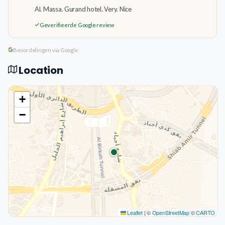
Al. Massa. Gurand hotel. Very. Nice
Geverifieerde Google review
Beoordelingen via Google
Location
+
−
Leaflet
|
©
OpenStreetMap
©
CARTO