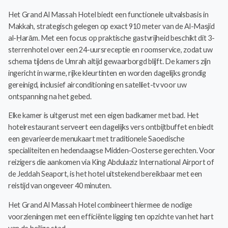
Het Grand Al Massah Hotel biedt een functionele uitvalsbasis in
Makkah, strategisch gelegen op exact 910 meter van de Al-Masjid
al-Ḥarām. Met een focus op praktische gastvrijheid beschikt dit 3-
sterrenhotel over een 24-uursreceptie en roomservice, zodat uw
schema tijdens de Umrah altijd gewaarborgd blijft. De kamers zijn
ingericht in warme, rijke kleurtinten en worden dagelijks grondig
gereinigd, inclusief airconditioning en satelliet-tv voor uw
ontspanning na het gebed.
Elke kamer is uitgerust met een eigen badkamer met bad. Het
hotelrestaurant serveert een dagelijks vers ontbijtbuffet en biedt
een gevarieerde menukaart met traditionele Saoedische
specialiteiten en hedendaagse Midden-Oosterse gerechten. Voor
reizigers die aankomen via King Abdulaziz International Airport of
de Jeddah Seaport, is het hotel uitstekend bereikbaar met een
reistijd van ongeveer 40 minuten.
Het Grand Al Massah Hotel combineert hiermee de nodige
voorzieningen met een efficiënte ligging ten opzichte van het hart