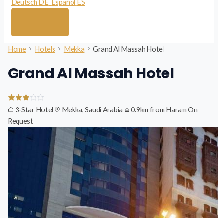
Deutsch
DE
Español
ES
Home
Hotels
Mekka
Grand Al Massah Hotel
Grand Al Massah Hotel
3-Star Hotel
Mekka, Saudi Arabia
0.9km from Haram
On
Request