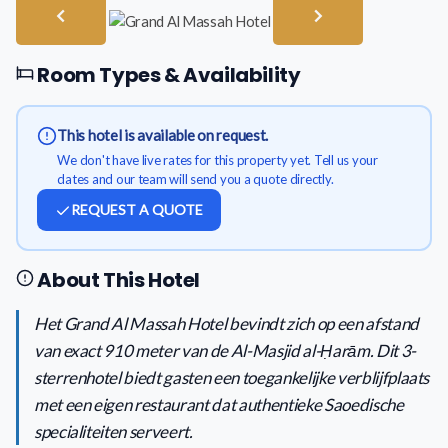
Room Types & Availability
This hotel is available on request.
We don't have live rates for this property yet. Tell us your
dates and our team will send you a quote directly.
REQUEST A QUOTE
About This Hotel
Het Grand Al Massah Hotel bevindt zich op een afstand
van exact 910 meter van de Al-Masjid al-Ḥarām. Dit 3-
sterrenhotel biedt gasten een toegankelijke verblijfplaats
met een eigen restaurant dat authentieke Saoedische
specialiteiten serveert.