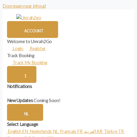
Doorgaan naar inhoud
ACCOUNT
Welcome to Umrah2Go
Login
Register
Track Booking
Track My Booking
1
Notifications
New Updates
Coming Soon!
NL
Select Language
English
EN
Nederlands
NL
Français
FR
العربية
AR
Türkçe
TR