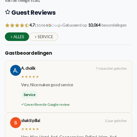
van de heilige stad.
Guest Reviews
4.7
Gebaseerd op
10,064
beoordelingen
(10,064)
Google
ALLES
SERVICE
Gastbeoordelingen
A. cholik
7 maanden geleden
★★★★★
Very. Nice maken good service
Service
Geverifieerde Google review
shakti pillai
2 jaar geleden
★★★★★
Very. Nice. Hotel. And. Goog services. Rafiqul. Islam. Aad.