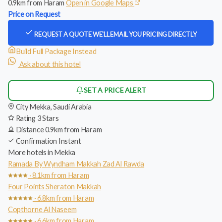
0.9km from Haram
Open in Google Maps
Price on Request
REQUEST A QUOTE
WE'LL EMAIL YOU PRICING DIRECTLY
Build Full Package Instead
Ask about this hotel
SET A PRICE ALERT
City
Mekka, Saudi Arabia
Rating
3 Stars
Distance
0.9km from Haram
Confirmation
Instant
More hotels in Mekka
Ramada By Wyndham Makkah Zad Al Rawda
· 8.1km from Haram
Four Points Sheraton Makkah
· 6.8km from Haram
Copthorne Al Naseem
· 6.6km from Haram