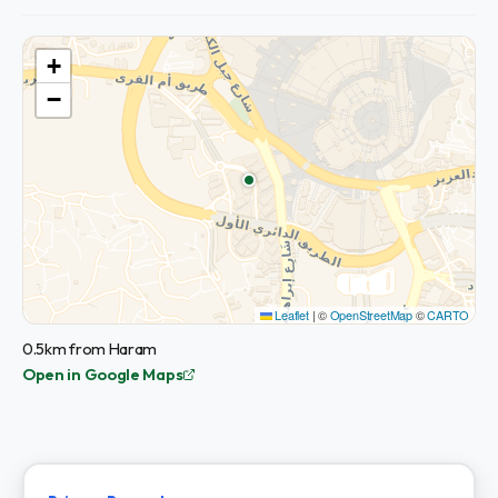
+
−
Leaflet
|
©
OpenStreetMap
©
CARTO
0.5km from Haram
Open in Google Maps