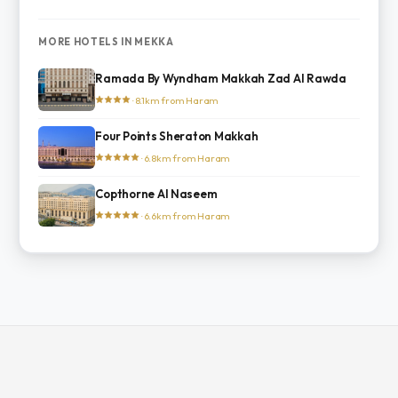
MORE HOTELS IN MEKKA
Ramada By Wyndham Makkah Zad Al Rawda
· 8.1km from Haram
Four Points Sheraton Makkah
· 6.8km from Haram
Copthorne Al Naseem
· 6.6km from Haram