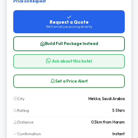
Price on Request
Request a Quote
We'll email you pricing directly
Build Full Package Instead
Ask about this hotel
Set a Price Alert
City
Mekka, Saudi Arabia
Rating
5 Stars
Distance
0.5km from Haram
Confirmation
Instant