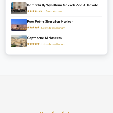
Ramada By Wyndham Makkah Zad Al Rawda
· 8.1km from Haram
Four Points Sheraton Makkah
· 6.8km from Haram
Copthorne Al Naseem
· 6.6km from Haram