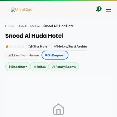
Doorgaan
naar
1
inhoud
Home
Hotels
Mekka
Snood Al Huda Hotel
Snood Al Huda Hotel
1-Star Hotel
Mekka, Saudi Arabia
2.2km from Haram
On Request
Breakfast
Suites
Family Rooms