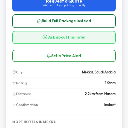
Request a Quote
We'll email you pricing directly
Build Full Package Instead
Ask about this hotel
Set a Price Alert
City
Mekka, Saudi Arabia
Rating
1 Stars
Distance
2.2km from Haram
Confirmation
Instant
MORE HOTELS IN MEKKA