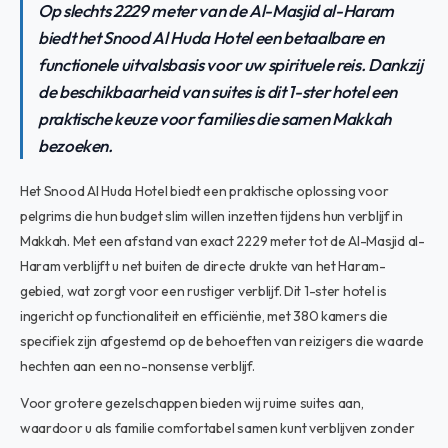
Op slechts 2229 meter van de Al-Masjid al-Haram
biedt het Snood Al Huda Hotel een betaalbare en
functionele uitvalsbasis voor uw spirituele reis. Dankzij
de beschikbaarheid van suites is dit 1-ster hotel een
praktische keuze voor families die samen Makkah
bezoeken.
Het Snood Al Huda Hotel biedt een praktische oplossing voor
pelgrims die hun budget slim willen inzetten tijdens hun verblijf in
Makkah. Met een afstand van exact 2229 meter tot de Al-Masjid al-
Haram verblijft u net buiten de directe drukte van het Haram-
gebied, wat zorgt voor een rustiger verblijf. Dit 1-ster hotel is
ingericht op functionaliteit en efficiëntie, met 380 kamers die
specifiek zijn afgestemd op de behoeften van reizigers die waarde
hechten aan een no-nonsense verblijf.
Voor grotere gezelschappen bieden wij ruime suites aan,
waardoor u als familie comfortabel samen kunt verblijven zonder