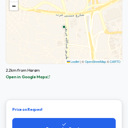
−
Leaflet
|
©
OpenStreetMap
©
CARTO
2.2km from Haram
Open in Google Maps
Price on Request