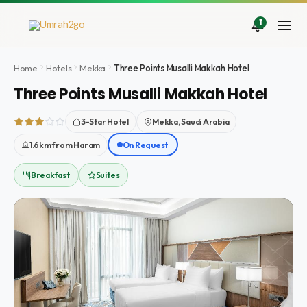
Doorgaan
naar
1
inhoud
Home
Hotels
Mekka
Three Points Musalli Makkah Hotel
Three Points Musalli Makkah Hotel
3-Star Hotel
Mekka, Saudi Arabia
1.6km from Haram
On Request
Breakfast
Suites