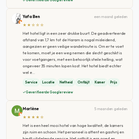
Geverifieerde Google review
Yafa Ben
een maand geleden
★★☆☆☆
Het hotel ligt in een zeer drukke buurt. De geadverteerde
afstand van 1,7 km tot de Haram is nogal misleidend,
aangezien er geen veilige wandelroute is. Om er te voet
te komen, moet je een weg nemen die slecht geschikt is
voor voetgangers, met een behoorlijk steile helling, wat
ongeveer 35 minuten lopen kost. Het hotel biedt echter
wel e…
Service
Locatie
Netheid
Ontbijt
Kamer
Prijs
Geverifieerde Google review
Marlène
5 maanden geleden
★★★★☆
Het is een heel mooi hotel van hoge kwaliteit; de kamers
zijn ruim en schoon. Het personeel is attent en gastvrij en
biedt uitstekende service. Het ontbijt is erg goed en