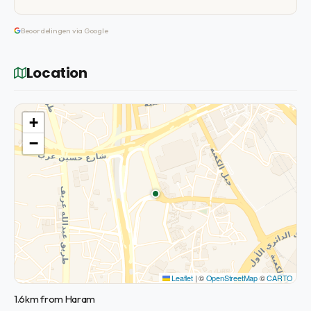
Beoordelingen via Google
Location
+
−
Leaflet
|
©
OpenStreetMap
©
CARTO
1.6km from Haram