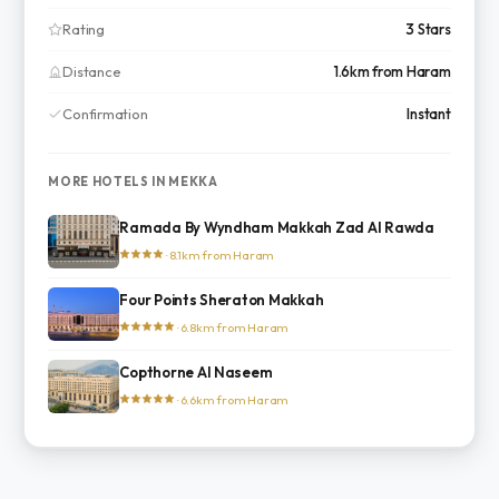
Rating
3 Stars
Distance
1.6km from Haram
Confirmation
Instant
MORE HOTELS IN MEKKA
Ramada By Wyndham Makkah Zad Al Rawda
· 8.1km from Haram
Four Points Sheraton Makkah
· 6.8km from Haram
Copthorne Al Naseem
· 6.6km from Haram