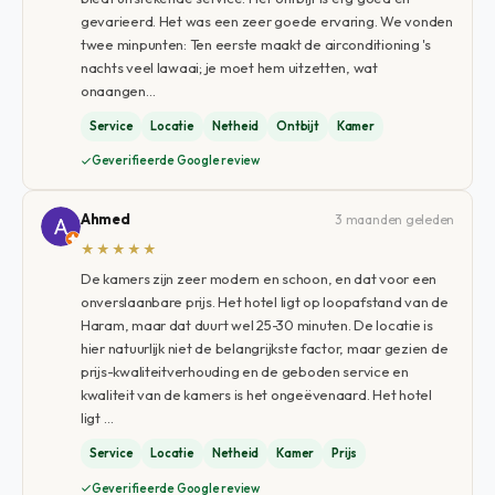
gevarieerd. Het was een zeer goede ervaring. We vonden
twee minpunten: Ten eerste maakt de airconditioning 's
nachts veel lawaai; je moet hem uitzetten, wat
onaangen…
Service
Locatie
Netheid
Ontbijt
Kamer
Geverifieerde Google review
Ahmed
3 maanden geleden
★★★★★
De kamers zijn zeer modern en schoon, en dat voor een
onverslaanbare prijs. Het hotel ligt op loopafstand van de
Haram, maar dat duurt wel 25-30 minuten. De locatie is
hier natuurlijk niet de belangrijkste factor, maar gezien de
prijs-kwaliteitverhouding en de geboden service en
kwaliteit van de kamers is het ongeëvenaard. Het hotel
ligt …
Service
Locatie
Netheid
Kamer
Prijs
Geverifieerde Google review