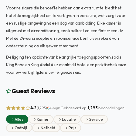
Voor reizigers die behoefte hebben aan extra ruimte, biedt het
hotel de mogelijkheid om te verblijven in een suite, wat zorgt voor
een rustige omgeving na een dag van aanbidding. Elke kamer is
uitgerust met airconditioning, een koelkast en een flatscreen-tv.
Met de 24-uursreceptie en roomservice bent u verzekerd van
ondersteuning op elk gewenst moment.
De ligging ten opzichte van belangrijke toegangspoorten zoals
King Fahd en King Abdul Aziz maakt dit hotel een praktische keuze
voor uw verblijf tijdens uw religieuze reis.
Guest Reviews
4.2
Gebaseerd op
1,293
beoordelingen
(1,293)
Google
Alles
Kamer
Locatie
Service
Ontbijt
Netheid
Prijs