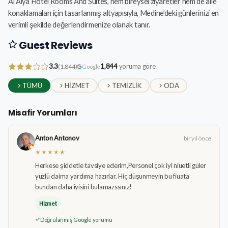
Al Alya Hotel Rooms And Suites, hem bireysel ziyaretler hem de aile
konaklamaları için tasarlanmış altyapısıyla, Medine’deki günlerinizi en
verimli şekilde değerlendirmenize olanak tanır.
Guest Reviews
3.3
1,844
yoruma göre
(1,844)
Google
TÜMÜ
HIZMET
TEMIZLIK
ODA
Misafir Yorumları
Anton Antonov
bir yıl önce
★★★★★
Herkese şiddetle tavsiye ederim,Personel çok iyi niuetli güler
yüzlü daima yardıma hazırlar. Hiç düşunmeyin bu fiuata
bundan daha iyisini bulamazssınız!
Hizmet
Doğrulanmış Google yorumu