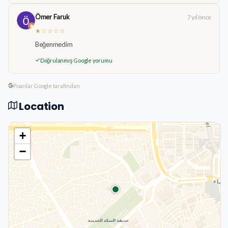
Ömer Faruk
7 yıl önce
★☆☆☆☆
Beğenmedim
Doğrulanmış Google yorumu
Puanlar Google tarafından
Location
+
−