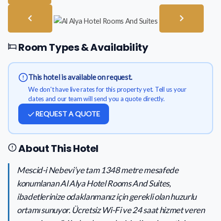
Room Types & Availability
This hotel is available on request.
We don't have live rates for this property yet. Tell us your
dates and our team will send you a quote directly.
REQUEST A QUOTE
About This Hotel
Mescid-i Nebevi’ye tam 1348 metre mesafede
konumlanan Al Alya Hotel Rooms And Suites,
ibadetlerinize odaklanmanız için gerekli olan huzurlu
ortamı sunuyor. Ücretsiz Wi-Fi ve 24 saat hizmet veren