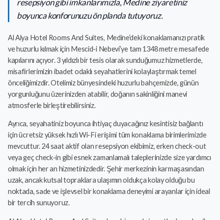
resepsiyon gibi imkanlarımızla, Medine ziyaretiniz
boyunca konforunuzu ön planda tutuyoruz.
Al Alya Hotel Rooms And Suites, Medine’deki konaklamanızı pratik
ve huzurlu kılmak için Mescid-i Nebevi’ye tam 1348 metre mesafede
kapılarını açıyor. 3 yıldızlı bir tesis olarak sunduğumuz hizmetlerde,
misafirlerimizin ibadet odaklı seyahatlerini kolaylaştırmak temel
önceliğimizdir. Otelimiz bünyesindeki huzurlu bahçemizde, günün
yorgunluğunu üzerinizden atabilir, doğanın sakinliğini manevi
atmosferle birleştirebilirsiniz.
Ayrıca, seyahatiniz boyunca ihtiyaç duyacağınız kesintisiz bağlantı
için ücretsiz yüksek hızlı Wi-Fi erişimi tüm konaklama birimlerimizde
mevcuttur. 24 saat aktif olan resepsiyon ekibimiz, erken check-out
veya geç check-in gibi esnek zamanlamalı taleplerinizde size yardımcı
olmak için her an hizmetinizdedir. Şehir merkezinin karmaşasından
uzak, ancak kutsal topraklara ulaşımın oldukça kolay olduğu bu
noktada, sade ve işlevsel bir konaklama deneyimi arayanlar için ideal
bir tercih sunuyoruz.