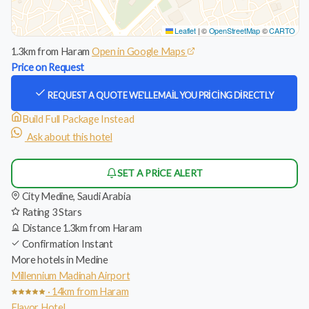
Leaflet
|
©
OpenStreetMap
©
CARTO
1.3km from Haram
Open in Google Maps
Price on Request
REQUEST A QUOTE
WE'LL EMAIL YOU PRICING DIRECTLY
Build Full Package Instead
Ask about this hotel
SET A PRICE ALERT
City
Medine, Saudi Arabia
Rating
3 Stars
Distance
1.3km from Haram
Confirmation
Instant
More hotels in Medine
Millennium Madinah Airport
· 14km from Haram
Flavor Hotel