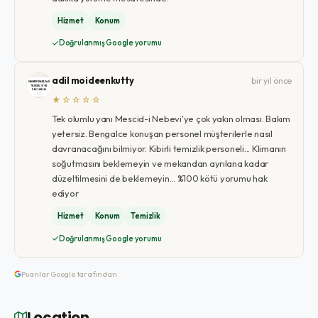
Hizmet
Konum
Doğrulanmış Google yorumu
adil moideenkutty
bir yıl önce
★☆☆☆☆
Tek olumlu yanı Mescid-i Nebevi'ye çok yakın olması. Bakım
yetersiz. Bengalce konuşan personel müşterilerle nasıl
davranacağını bilmiyor. Kibirli temizlik personeli... Klimanın
soğutmasını beklemeyin ve mekandan ayrılana kadar
düzeltilmesini de beklemeyin... %100 kötü yorumu hak
ediyor
Hizmet
Konum
Temizlik
Doğrulanmış Google yorumu
Puanlar Google tarafından
Location