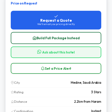
Price on Request
Request a Quote
We'll email you pricing directly
Build Full Package Instead
Ask about this hotel
Set a Price Alert
City
Medine, Saudi Arabia
Rating
3 Stars
Distance
2.2km from Haram
Confirmation
Instant