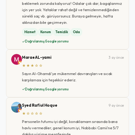
beklemek zorunda kalıyoruz! Odalar çok dar, bagajlarımız
için yer yok. Yataklar rahat değil ve temizlenmediğinden
sürekli saç vb. görüyorsunuz. Buraya gelmeyin, hatta
aklınızdan bile geçirmeyin.
Hizmet
Konum
Temizlik
Oda
Doğrulanmış Google yorumu
Marae AL-yami
3 ay önce
★★★☆☆
Sayın Al-Ghamdi'ye mükemmel davranışları ve sıcak
karşılaması için teşekkür ederiz.
Doğrulanmış Google yorumu
Syed Rafiul Hoque
9 ay önce
★☆☆☆☆
Personelin tutumu iyi değil, konaklamam sırasında bana
havlu vermediler, genel konum iyi, Nobbobi Camii'ne 5/7
dakika yürüme mesafesinde.