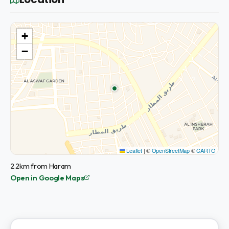
+
−
Leaflet
|
©
OpenStreetMap
©
CARTO
2.2km from Haram
Open in Google Maps