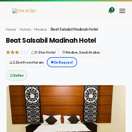
İçeriğe
atla
1
Home
Hotels
Medine
Beat Salsabil Madinah Hotel
Beat Salsabil Madinah Hotel
3-Star Hotel
Medine, Saudi Arabia
2.2km from Haram
On Request
Suites