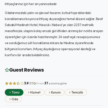
ihtiyaçlarınız için her an yanınızdadır.
Odalarımızdaki yalın ve işlevsel tasarım, kutsal topraklardaki
konaklamanız boyunca ihtiyaç duyacağınız temel düzeni sağlar. Beat
Salsabil Madinah Hotel, Mescid-i Nebevi'ye olan 2237 metrelik
mesafesiyle, ulaşımı kolay ancak gürültüden arınmış bir nokta arayan
ziyaretçiler için özenle hazırlanmıştır. 24 saat açık resepsiyonumuz
ve sunduğumuz süit konaklama imkanı ile Medine ziyaretinizde
bütçenizi korurken, ihtiyaç duyduğunuz operasyonel desteği ve
konforu bir arada bulabilirsiniz.
Guest Reviews
3.9
37
yoruma göre
(37)
Google
Tümü
Hizmet
Konum
Temizlik
Oda