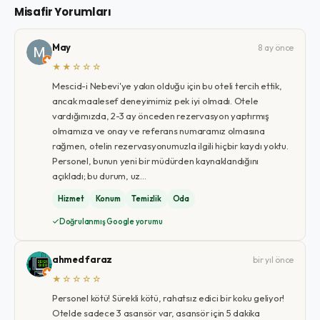
Misafir Yorumları
May
8 ay önce
★★☆☆☆
Mescid-i Nebevi'ye yakın olduğu için bu oteli tercih ettik,
ancak maalesef deneyimimiz pek iyi olmadı. Otele
vardığımızda, 2-3 ay önceden rezervasyon yaptırmış
olmamıza ve onay ve referans numaramız olmasına
rağmen, otelin rezervasyonumuzla ilgili hiçbir kaydı yoktu.
Personel, bunun yeni bir müdürden kaynaklandığını
açıkladı; bu durum, uz…
Hizmet
Konum
Temizlik
Oda
Doğrulanmış Google yorumu
ahmed faraz
bir yıl önce
★☆☆☆☆
Personel kötü! Sürekli kötü, rahatsız edici bir koku geliyor!
Otelde sadece 3 asansör var, asansör için 5 dakika