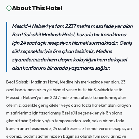
About This Hotel
Mescid-i Nebevi'ye tam 2237 metre mesafede yer alan
Beat Salsabil Madinah Hotel, huzurlu bir konaklama
için 24 saat açık resepsiyon hizmeti sunmaktadır. Geniş
süit seçenekleriyle öne çıkan tesisimiz, Medine
ziyaretlerinizde hem ulaşım kolaylığını hem de kişisel
alan konforunu bir arada yaşamanızı sağlar.
Beat Salsabil Madinah Hotel, Medine'nin merkezinde yer alan, 23
özel konaklama birimiyle hizmet veren butik bir 3-yıldızlı tesistir.
Mescid-i Nebevi'ye tam 2237 metre mesafede konumlanmış olan
otelimiz, özellikle geniş aileler veya daha fazla hareket alanı arayan
misafirlerimiz için tasarlanmış özel süit seçenekleriyle ön plana
çıkmaktadır. Şehrin yoğun temposundan uzak, sakin bir noktada
konumlanan tesisimizde, 24 saat kesintisiz hizmet veren resepsiyon
ekibimiz, ibadet saatlerinizden bağımsız olarak tüm sorularınız ve