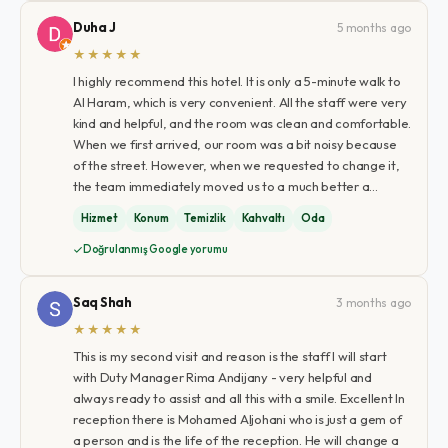
Duha J
5 months ago
★★★★★
I highly recommend this hotel. It is only a 5-minute walk to
Al Haram, which is very convenient. All the staff were very
kind and helpful, and the room was clean and comfortable.
When we first arrived, our room was a bit noisy because
of the street. However, when we requested to change it,
the team immediately moved us to a much better a…
Hizmet
Konum
Temizlik
Kahvaltı
Oda
Doğrulanmış Google yorumu
Saq Shah
3 months ago
★★★★★
This is my second visit and reason is the staff I will start
with Duty Manager Rima Andijany - very helpful and
always ready to assist and all this with a smile. Excellent In
reception there is Mohamed Aljohani who is just a gem of
a person and is the life of the reception. He will change a