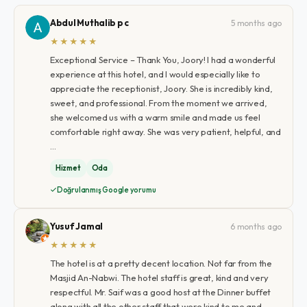
Abdul Muthalib p c
5 months ago
★★★★★
Exceptional Service – Thank You, Joory! I had a wonderful
experience at this hotel, and I would especially like to
appreciate the receptionist, Joory. She is incredibly kind,
sweet, and professional. From the moment we arrived,
she welcomed us with a warm smile and made us feel
comfortable right away. She was very patient, helpful, and
…
Hizmet
Oda
Doğrulanmış Google yorumu
Yusuf Jamal
6 months ago
★★★★★
The hotel is at a pretty decent location. Not far from the
Masjid An-Nabwi. The hotel staff is great, kind and very
respectful. Mr. Saif was a good host at the Dinner buffet
along with all the other staff that were kind to me and