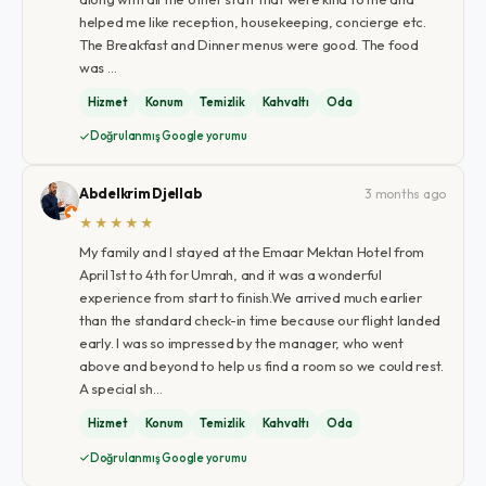
helped me like reception, housekeeping, concierge etc.
The Breakfast and Dinner menus were good. The food
was …
Hizmet
Konum
Temizlik
Kahvaltı
Oda
Doğrulanmış Google yorumu
Abdelkrim Djellab
3 months ago
★★★★★
My family and I stayed at the Emaar Mektan Hotel from
April 1st to 4th for Umrah, and it was a wonderful
experience from start to finish.We arrived much earlier
than the standard check-in time because our flight landed
early. I was so impressed by the manager, who went
above and beyond to help us find a room so we could rest.
A special sh…
Hizmet
Konum
Temizlik
Kahvaltı
Oda
Doğrulanmış Google yorumu