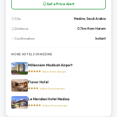
Set a Price Alert
City
Medine, Saudi Arabia
Distance
0.7km from Haram
Confirmation
Instant
MORE HOTELS IN MEDINE
Millennium Madinah Airport
· 14km from Haram
Flavor Hotel
· 6.8km from Haram
Le Meridien Hotel Medina
· 5.4km from Haram