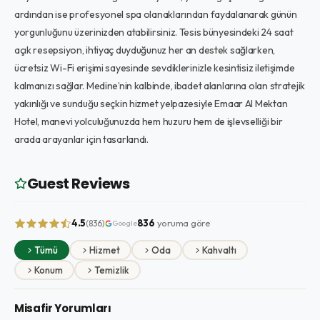
ardından ise profesyonel spa olanaklarından faydalanarak günün
yorgunluğunu üzerinizden atabilirsiniz. Tesis bünyesindeki 24 saat
açık resepsiyon, ihtiyaç duyduğunuz her an destek sağlarken,
ücretsiz Wi-Fi erişimi sayesinde sevdiklerinizle kesintisiz iletişimde
kalmanızı sağlar. Medine’nin kalbinde, ibadet alanlarına olan stratejik
yakınlığı ve sunduğu seçkin hizmet yelpazesiyle Emaar Al Mektan
Hotel, manevi yolculuğunuzda hem huzuru hem de işlevselliği bir
arada arayanlar için tasarlandı.
Guest Reviews
4.5
836
yoruma göre
(836)
Google
Tümü
Hizmet
Oda
Kahvaltı
Konum
Temizlik
Misafir Yorumları