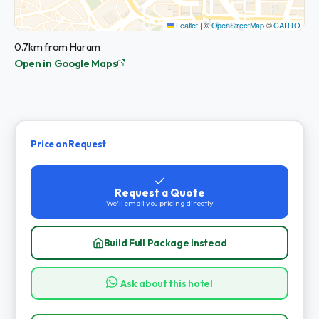
Leaflet
|
©
OpenStreetMap
©
CARTO
0.7km from Haram
Open in Google Maps
Price on Request
Request a Quote
We'll email you pricing directly
Build Full Package Instead
Ask about this hotel