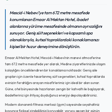
Mescid-i Nebevi’ye tam 672 metre mesafede
konumlanan Emaar Al Mektan Hotel, ibadet
alanlarına yürüme mesafesinde olmanın ayrıcalığını
sunuyor. Geniş süit seçenekleri ve kapsamlı spa
olanaklarıyla, kutsal topraklardaki konaklamanızı
kişisel bir huzur deneyimine dönüştürün.
Emaar Al Mektan Hotel, Mescid-i Nebevi’nin manevi atmosferine
tam 672 metre mesafede yer alarak, Medine ziyaretlerinizde ulaşım
kolaylığını önceliklendiren bir konaklama noktasıdır. Geniş aile
grupları için özenle tasarlanmış süit seçenekleri, kutsal topraklarda
evinizin ferahlığını arayan misafirlerimiz için ideal bir alan sunar.
Güne, otel bünyesinde hazırlanan zengin bir kahvaltı ile başlayarak,
ibadetleriniz için ihtiyaç duyduğunuz enerjiyi depolayabilirsiniz.
Modern donanımlı fitness merkezi (gym) sayesinde seyahatiniz
boyunca fiziksel zindeliğinizi koruyabilir, yorucu geçen bir günün