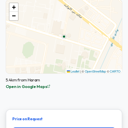
+
−
Leaflet
|
©
OpenStreetMap
©
CARTO
5.4km from Haram
Open in Google Maps
Price on Request