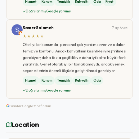
Hizmet
Konum
Temizlik
Kahvaltı
Oda
Fiyat
Doğrulanmış Google yorumu
Samer Salameh
7 ay önce
★★★★☆
Otel iyi bir konumda, personel çok yardımsever ve odalar
temiz ve konforlu. Ancak kahvaltının kesinlikle iyileştirilmesi
gerekiyor; daha fazla çeşitlilik ve daha iyi kalite büyük fark
yaratırdı. Genel olarak iyi bir konaklamaydı, ancak yemek
seçeneklerinin önemli ölçüde geliştirilmesi gerekiyor.
Hizmet
Konum
Temizlik
Kahvaltı
Oda
Doğrulanmış Google yorumu
Puanlar Google tarafından
Location