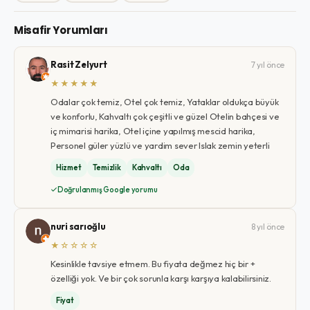
Misafir Yorumları
Rasit Zelyurt
7 yıl önce
★★★★★
Odalar çok temiz, Otel çok temiz, Yataklar oldukça büyük
ve konforlu, Kahvaltı çok çeşitli ve güzel Otelin bahçesi ve
iç mimarisi harika, Otel içine yapılmış mescid harika,
Personel güler yüzlü ve yardim sever Islak zemin yeterli
Hizmet
Temizlik
Kahvaltı
Oda
Doğrulanmış Google yorumu
nuri sarıoğlu
8 yıl önce
★☆☆☆☆
Kesinlikle tavsiye etmem. Bu fiyata değmez hiç bir +
özelliği yok. Ve bir çok sorunla karşı karşıya kalabilirsiniz.
Fiyat