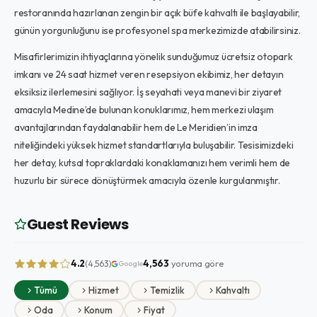
restoranında hazırlanan zengin bir açık büfe kahvaltı ile başlayabilir,
günün yorgunluğunu ise profesyonel spa merkezimizde atabilirsiniz.
Misafirlerimizin ihtiyaçlarına yönelik sunduğumuz ücretsiz otopark
imkanı ve 24 saat hizmet veren resepsiyon ekibimiz, her detayın
eksiksiz ilerlemesini sağlıyor. İş seyahati veya manevi bir ziyaret
amacıyla Medine’de bulunan konuklarımız, hem merkezi ulaşım
avantajlarından faydalanabilir hem de Le Meridien’in imza
niteliğindeki yüksek hizmet standartlarıyla buluşabilir. Tesisimizdeki
her detay, kutsal topraklardaki konaklamanızı hem verimli hem de
huzurlu bir sürece dönüştürmek amacıyla özenle kurgulanmıştır.
Guest Reviews
4.2
4,563
yoruma göre
(4,563)
Google
Tümü
Hizmet
Temizlik
Kahvaltı
Oda
Konum
Fiyat