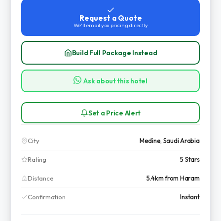
Request a Quote
We'll email you pricing directly
Build Full Package Instead
Ask about this hotel
Set a Price Alert
City
Medine, Saudi Arabia
Rating
5 Stars
Distance
5.4km from Haram
Confirmation
Instant