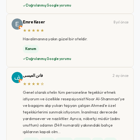
Doğrulanmış Google yorumu
Emre Keser
8 yıl önce
★★★★★
Havalimanına yakın güzel bir oteldir.
Konum
Doğrulanmış Google yorumu
فاتن العيسى
2 ay önce
★★★★☆
Genel olarak otelin tüm personeline teşekkür etmek
istiyorum ve özellikle resepsiyonist Noor Al-Shammari'ye
ve bagajımı alıp yukarı taşıyan çalışan Ahmed'e özel
teşekkürlerimi sunmak istiyorum. İnanılmaz derecede
yardımsever ve naziktiler. Ayrıca, nöbetçi müdür (adını
unuttum) odamın (349 numaralı) yakınındaki bahçe
ışıklarının kapalı olm…