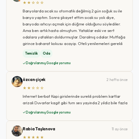
★★☆☆☆
Banyolarda sıcak su otomatik değilmiş 2 gün soğuk su ile
banyo yaptım. Sonra şikayet ettim sıcak su yok diye,
banyoda ısıtıcıyı açmak için düğme olduğunu söylediler.
Ama ben artık hasta olmuştum. Yataklar eski ve sert
odalara yatakları doldurmuşlar. Daralmış odalar. Mutfağa
girince baharat kokusu acayip. Oteli yenilemeleri gerekli
Temizlik
Oda
Doğrulanmış Google yorumu
özcan çiçek
2 hafta önce
★★☆☆☆
Internet berbat Kapi girislerinde surekli problem kartlar
arizali Duvarlar kagit gibi tum ses yayinda 2 yildiz bile fazla
Doğrulanmış Google yorumu
Rabia Taşkınova
11 ay önce
★★★★★