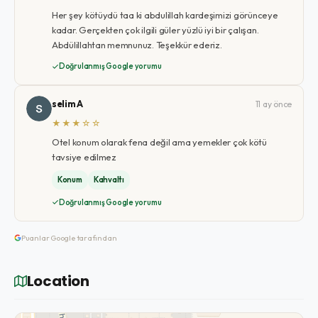
Her şey kötüydü taa ki abdulillah kardeşimizi görünceye
kadar. Gerçekten çok ilgili güler yüzlü iyi bir çalışan.
Abdülillahtan memnunuz. Teşekkür ederiz.
Doğrulanmış Google yorumu
selim A
11 ay önce
★★★☆☆
Otel konum olarak fena değil ama yemekler çok kötü
tavsiye edilmez
Konum
Kahvaltı
Doğrulanmış Google yorumu
Puanlar Google tarafından
Location