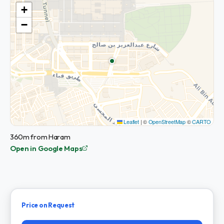
+
−
Leaflet
|
©
OpenStreetMap
©
CARTO
360m from Haram
Open in Google Maps
Price on Request