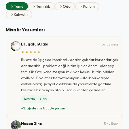
Tümü
Temizlik
Oda
Konum
Kahvaltı
Misafir Yorumları
Ellugatul Arabi
bir ay önce
★★☆☆☆
Bu otelde üç gece konakladık odalar çok dar koridorlar çok
dar ancak bu problem değil bizim için en önemli olan şey
temizlik. Otel kanalizasyon kokuyor. Kokusu bütün odaları
etkiliyor. Tuvaletler berbat kokuyor. Üstelik bu konuyla
alakalı birkaç şikayet aldıklarını da yorumlarda gördüm
kesinlikle bir aksiyon alıp bu sorunu acilen çözmeler…
Temizlik
Oda
Doğrulanmış Google yorumu
Hasan Dinc
5 ay önce