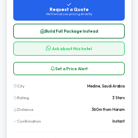
Request a Quote
We'll email you pricing directly
Build Full Package Instead
Ask about this hotel
Set a Price Alert
City
Medine, Saudi Arabia
Rating
3 Stars
Distance
360m from Haram
Confirmation
Instant