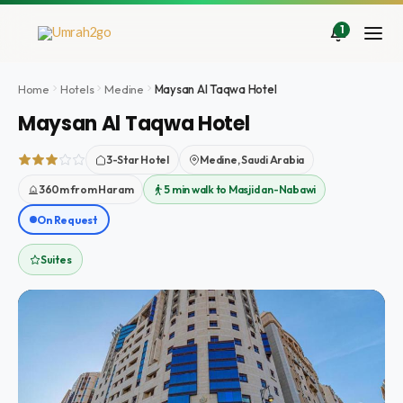
İçeriğe
atla
1
Home
Hotels
Medine
Maysan Al Taqwa Hotel
Maysan Al Taqwa Hotel
3-Star Hotel
Medine, Saudi Arabia
360m from Haram
5 min walk to Masjid an-Nabawi
On Request
Suites