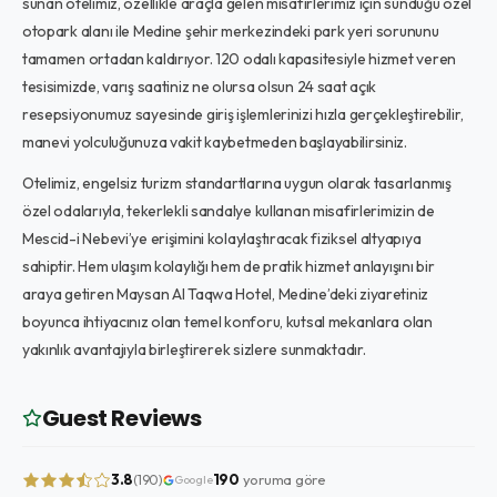
sunan otelimiz, özellikle araçla gelen misafirlerimiz için sunduğu özel
otopark alanı ile Medine şehir merkezindeki park yeri sorununu
tamamen ortadan kaldırıyor. 120 odalı kapasitesiyle hizmet veren
tesisimizde, varış saatiniz ne olursa olsun 24 saat açık
resepsiyonumuz sayesinde giriş işlemlerinizi hızla gerçekleştirebilir,
manevi yolculuğunuza vakit kaybetmeden başlayabilirsiniz.
Otelimiz, engelsiz turizm standartlarına uygun olarak tasarlanmış
özel odalarıyla, tekerlekli sandalye kullanan misafirlerimizin de
Mescid-i Nebevi’ye erişimini kolaylaştıracak fiziksel altyapıya
sahiptir. Hem ulaşım kolaylığı hem de pratik hizmet anlayışını bir
araya getiren Maysan Al Taqwa Hotel, Medine’deki ziyaretiniz
boyunca ihtiyacınız olan temel konforu, kutsal mekanlara olan
yakınlık avantajıyla birleştirerek sizlere sunmaktadır.
Guest Reviews
3.8
190
yoruma göre
(190)
Google