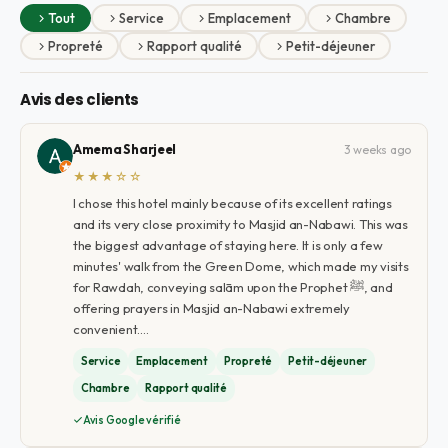
Tout
Service
Emplacement
Chambre
Propreté
Rapport qualité
Petit-déjeuner
Avis des clients
Amema Sharjeel
3 weeks ago
★★★☆☆
I chose this hotel mainly because of its excellent ratings
and its very close proximity to Masjid an-Nabawi. This was
the biggest advantage of staying here. It is only a few
minutes' walk from the Green Dome, which made my visits
for Rawdah, conveying salām upon the Prophet ﷺ, and
offering prayers in Masjid an-Nabawi extremely
convenient.…
Service
Emplacement
Propreté
Petit-déjeuner
Chambre
Rapport qualité
Avis Google vérifié