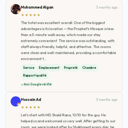
Muhammed Algan
3 months ago
★★★★★
The hotel was excellent overall. One of the biggest
advantages is its location — the Prophet’s Mosque is less
than a 5-minute walk away, which made our stay
extremely convenient. The service was outstanding, with
staff always friendly, helpful, and attentive. The rooms
were clean and well-maintained, providing a comfortable
environment t…
Service
Emplacement
Propreté
Chambre
Rapport qualité
Avis Google vérifié
Hussain Ad
3 months ago
★★★★★
Let's start with MD Shakil Rana, 10/10 for the guy. He
helped us and welcomed us very well. After getting to our
room, we were looked after by Shakhawat every day; he