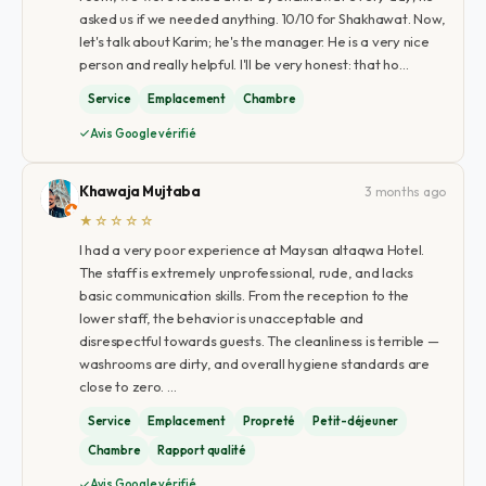
asked us if we needed anything. 10/10 for Shakhawat. Now,
let's talk about Karim; he's the manager. He is a very nice
person and really helpful. I'll be very honest: that ho…
Service
Emplacement
Chambre
Avis Google vérifié
Khawaja Mujtaba
3 months ago
★☆☆☆☆
I had a very poor experience at Maysan altaqwa Hotel.
The staff is extremely unprofessional, rude, and lacks
basic communication skills. From the reception to the
lower staff, the behavior is unacceptable and
disrespectful towards guests. The cleanliness is terrible —
washrooms are dirty, and overall hygiene standards are
close to zero. …
Service
Emplacement
Propreté
Petit-déjeuner
Chambre
Rapport qualité
Avis Google vérifié