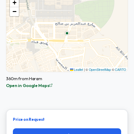
+
−
Leaflet
|
©
OpenStreetMap
©
CARTO
360m from Haram
Open in Google Maps
Price on Request