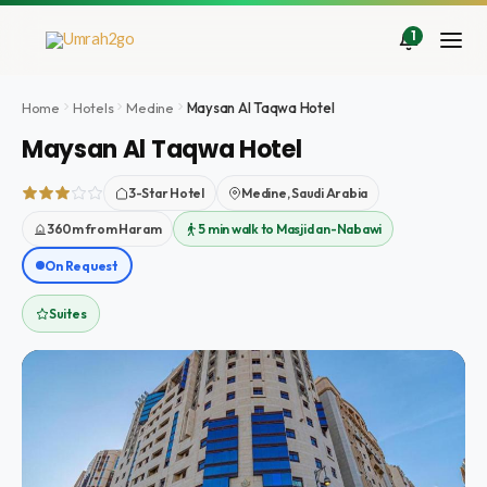
Aller
au
1
contenu
Home
Hotels
Medine
Maysan Al Taqwa Hotel
Maysan Al Taqwa Hotel
3-Star Hotel
Medine, Saudi Arabia
360m from Haram
5 min walk to Masjid an-Nabawi
On Request
Suites