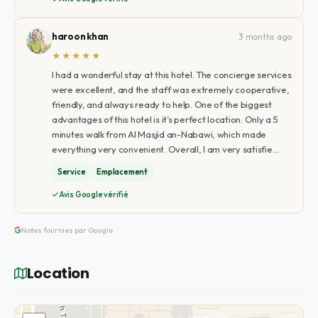
haroon khan
3 months ago
★★★★★
I had a wonderful stay at this hotel. The concierge services
were excellent, and the staff was extremely cooperative,
friendly, and always ready to help. One of the biggest
advantages of this hotel is it’s perfect location. Only a 5
minutes walk from Al Masjid an-Nabawi, which made
everything very convenient. Overall, I am very satisfie…
Service
Emplacement
Avis Google vérifié
Notes fournies par Google
Location