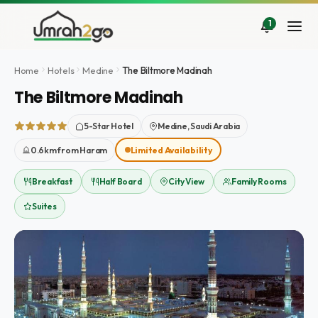
İçeriğe
atla
1
Home
Hotels
Medine
The Biltmore Madinah
The Biltmore Madinah
5-Star Hotel
Medine, Saudi Arabia
0.6km from Haram
Limited Availability
Breakfast
Half Board
City View
Family Rooms
Suites