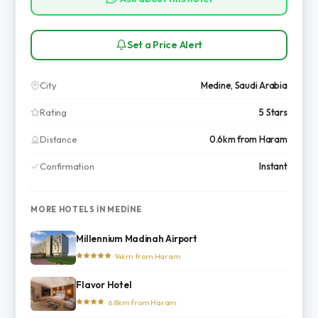
Set a Price Alert
City
Medine, Saudi Arabia
Rating
5 Stars
Distance
0.6km from Haram
Confirmation
Instant
MORE HOTELS IN MEDINE
Millennium Madinah Airport
· 14km from Haram
Flavor Hotel
· 6.8km from Haram