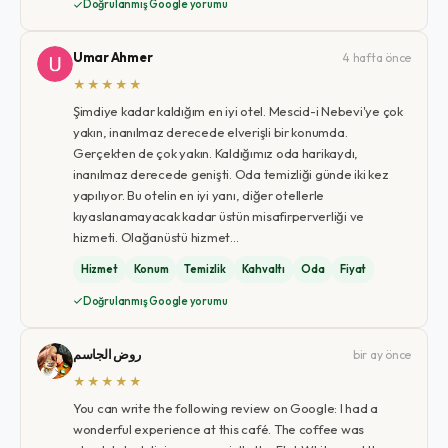
Doğrulanmış Google yorumu
Umar Ahmer
4 hafta önce
★★★★★
Şimdiye kadar kaldığım en iyi otel. Mescid-i Nebevi'ye çok
yakın, inanılmaz derecede elverişli bir konumda.
Gerçekten de çok yakın. Kaldığımız oda harikaydı,
inanılmaz derecede genişti. Oda temizliği günde iki kez
yapılıyor. Bu otelin en iyi yanı, diğer otellerle
kıyaslanamayacak kadar üstün misafirperverliği ve
hizmeti. Olağanüstü hizmet…
Hizmet
Konum
Temizlik
Kahvaltı
Oda
Fiyat
Doğrulanmış Google yorumu
روض الجاسم
bir ay önce
★★★★★
You can write the following review on Google: I had a
wonderful experience at this café. The coffee was