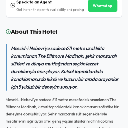
Speak to an Agent
WhatsApp
Get instant help with availability and pricing.
About This Hotel
Mescid-i Nebevi'ye sadece 611 metre uzaklıkta
konumlanan The Biltmore Madinah, şehir manzaralı
süitleri ve dünya mutfağından seçkin lezzet
duraklarıyla öne çıkıyor. Kutsal topraklardaki
konaklamanızda lüksü ve huzuru bir arada arayanlar
için 5 yıldızlı bir deneyim sunuyor.
Mescid-i Nebevi’ye sadece 611 metre mesafede konumlanan The
Biltmore Madinah, kutsal topraklardaki konaklamanızı sofistike bir
deneyime dönüştürüyor. Şehir manzaralı süit seçenekleriyle
misafirlerini ağırlayan otel, geniş yaşam alanlarını altın kaplama