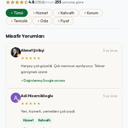
4.8
255
yoruma göre
(255)
Google
Tümü
Hizmet
Kahvaltı
Konum
Temizlik
Oda
Fiyat
Misafir Yorumları
Ahmet Şirikçi
3 ay önce
★★★★★
Herşey çok güzeldi. Çok memnun ayrılıyoruz. Tekrar
görüşmek üzere
Doğrulanmış Google yorumu
Asli Hisarciklioglu
5 ay önce
★★★★★
Yeri, hizmeti, yemekleri çok iyiydi.
Hizmet
Kahvaltı