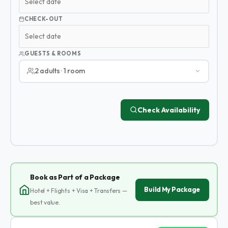
CHECK-OUT
GUESTS & ROOMS
2 adults · 1 room
Check Availability
Book as Part of a Package
Build My Package
Hotel + Flights + Visa + Transfers —
best value.