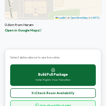
Leaflet
|
©
OpenStreetMap
©
CARTO
0.6km from Haram
Open in Google Maps
Select dates above to see live rates
Build Full Package
Hotel · Flights · Visa · Transfers
Check Room Availability
Ask about this hotel