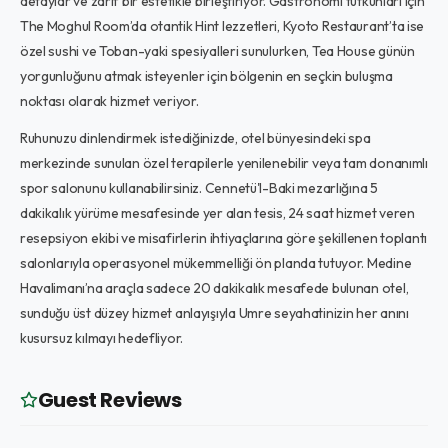
detaylar ve zarif bir estetikle birleştiriyor. Gastronomi tutkunları için
The Moghul Room’da otantik Hint lezzetleri, Kyoto Restaurant’ta ise
özel sushi ve Toban-yaki spesiyalleri sunulurken, Tea House günün
yorgunluğunu atmak isteyenler için bölgenin en seçkin buluşma
noktası olarak hizmet veriyor.
Ruhunuzu dinlendirmek istediğinizde, otel bünyesindeki spa
merkezinde sunulan özel terapilerle yenilenebilir veya tam donanımlı
spor salonunu kullanabilirsiniz. Cennetü'l-Baki mezarlığına 5
dakikalık yürüme mesafesinde yer alan tesis, 24 saat hizmet veren
resepsiyon ekibi ve misafirlerin ihtiyaçlarına göre şekillenen toplantı
salonlarıyla operasyonel mükemmelliği ön planda tutuyor. Medine
Havalimanı’na araçla sadece 20 dakikalık mesafede bulunan otel,
sunduğu üst düzey hizmet anlayışıyla Umre seyahatinizin her anını
kusursuz kılmayı hedefliyor.
Guest Reviews