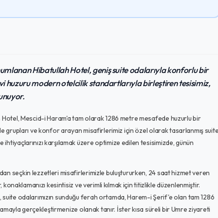
mlanan Hibatullah Hotel, geniş suite odalarıyla konforlu bir
huzuru modern otelcilik standartlarıyla birleştiren tesisimiz,
sunuyor.
ah Hotel, Mescid-i Haram'a tam olarak 1286 metre mesafede huzurlu bir
e grupları ve konfor arayan misafirlerimiz için özel olarak tasarlanmış suit
ihtiyaçlarınızı karşılamak üzere optimize edilen tesisimizde, günün
an seçkin lezzetleri misafirlerimizle buluştururken, 24 saat hizmet veren
 konaklamanızı kesintisiz ve verimli kılmak için titizlikle düzenlenmiştir.
, suite odalarımızın sunduğu ferah ortamda, Harem-i Şerif'e olan tam 1286
nlamayla gerçekleştirmenize olanak tanır. İster kısa süreli bir Umre ziyareti