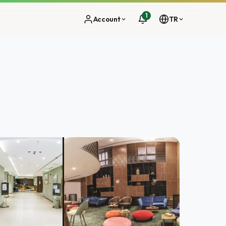
1
Account
TR