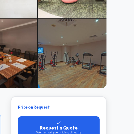
Price on Request
Request a Quote
We'll email you pricing directly