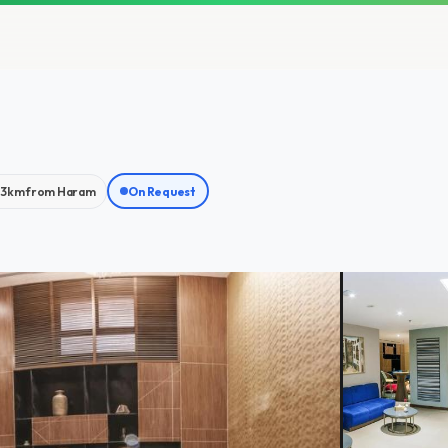
.3km from Haram
On Request