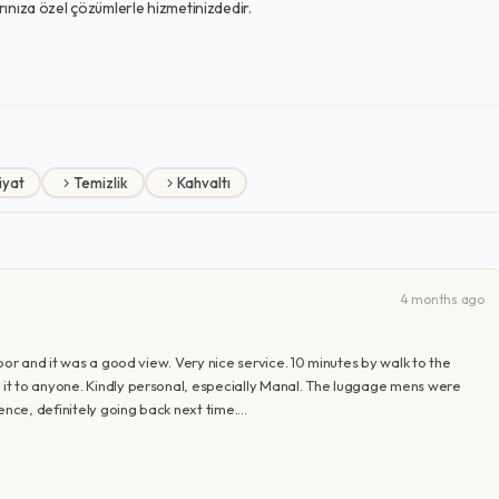
arınıza özel çözümlerle hizmetinizdedir.
iyat
Temizlik
Kahvaltı
4 months ago
oor and it was a good view. Very nice service. 10 minutes by walk to the
it to anyone. Kindly personal, especially Manal. The luggage mens were
ence, definitely going back next time.…