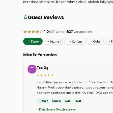
ister daha uzun süreli bir konaklama olsun, otelimiz ihtiyaçl
Guest Reviews
4.0
827
yoruma göre
(827)
Google
Tümü
Hizmet
Konum
Oda
F
Misafir Yorumları
Top Gg
★★★★★
Beautiful experience. We had room 319 in the third fl
Haram. Pretty abordable prices. I would recommend 
also very courteous and polite. Overall, 10/10 experi
Hizmet
Konum
Oda
Fiyat
Doğrulanmış Google yorumu