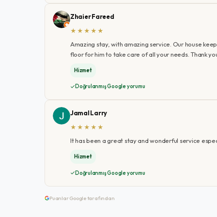
Zhaier Fareed
★★★★★
Amazing stay, with amazing service. Our house keeper
floor for him to take care of all your needs. Thank 
Hizmet
Doğrulanmış Google yorumu
Jamal Larry
★★★★★
It has been a great stay and wonderful service especi
Hizmet
Doğrulanmış Google yorumu
Puanlar Google tarafından