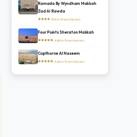
Ramada By Wyndham Makkah
Zad Al Rawda
· 8.1km from Haram
Four Points Sheraton Makkah
· 6.8km from Haram
Copthorne Al Naseem
· 6.6km from Haram