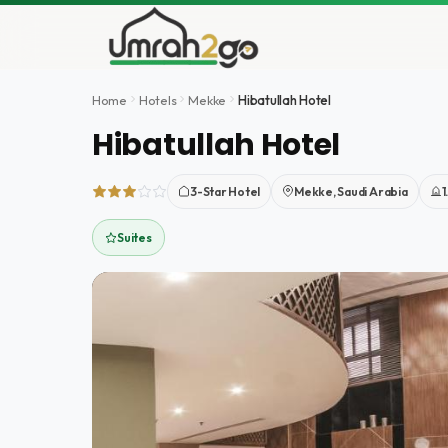
İçeriğe
atla
Home
Hotels
Mekke
Hibatullah Hotel
Hibatullah Hotel
3-Star Hotel
Mekke, Saudi Arabia
1
Suites