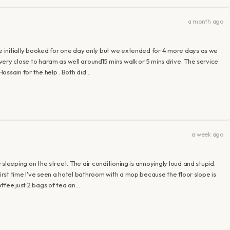
a month ago
We initially booked for one day only but we extended for 4 more days as we
 very close to haram as well around15 mins walk or 5 mins drive. The service
ossain for the help . Both did…
a week ago
e sleeping on the street. The air conditioning is annoyingly loud and stupid.
first time I've seen a hotel bathroom with a mop because the floor slope is
ffee just 2 bags of tea an…