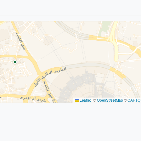
Leaflet
|
©
OpenStreetMap
©
CARTO