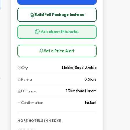
Build Full Package Instead
Ask about this hotel
Set a Price Alert
City
Mekke, Saudi Arabia
e
Rating
3 Stars
Distance
1.3km from Haram
Confirmation
Instant
MORE HOTELS IN MEKKE