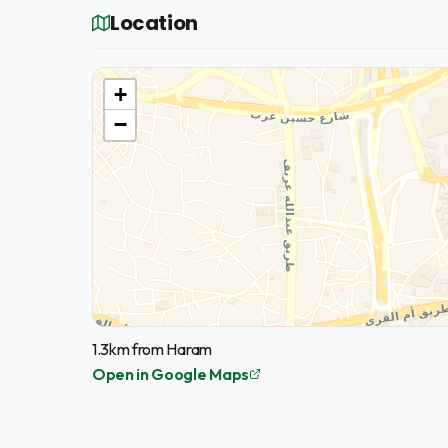
Location
+
−
1.3km from Haram
Open in Google Maps