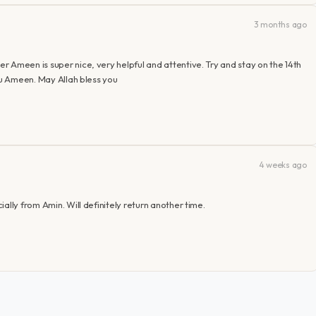
3 months ago
 Ameen is super nice, very helpful and attentive. Try and stay on the 14th
you Ameen. May Allah bless you
4 weeks ago
ally from Amin. Will definitely return another time.