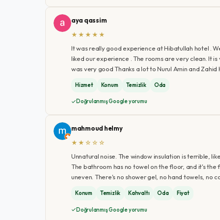
aya qassim
★★★★★
It was really good experience at Hibatullah hotel . 
liked our experience . The rooms are very clean. It is
was very good Thanks a lot to Nurul Amin and Zahid H
Hizmet
Konum
Temizlik
Oda
Doğrulanmış Google yorumu
mahmoud helmy
★★☆☆☆
Unnatural noise. The window insulation is terrible, lik
The bathroom has no towel on the floor, and it's the 
uneven. There's no shower gel, no hand towels, no co
Konum
Temizlik
Kahvaltı
Oda
Fiyat
Doğrulanmış Google yorumu