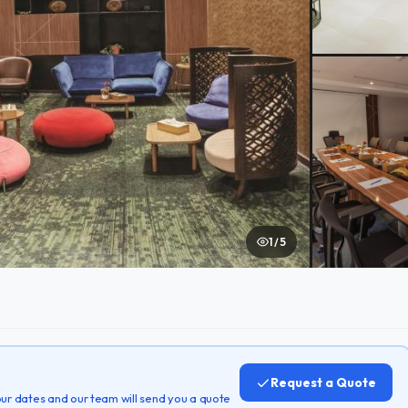
1 / 5
Request a Quote
 your dates and our team will send you a quote