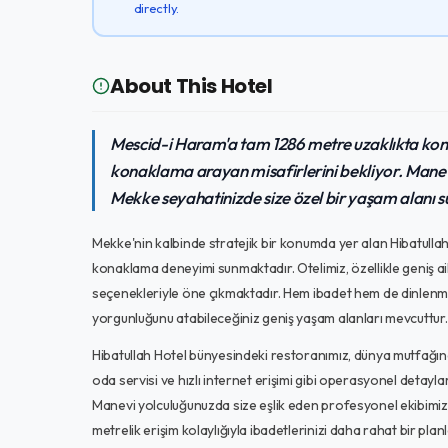
directly.
About This Hotel
Mescid-i Haram'a tam 1286 metre uzaklıkta konu
konaklama arayan misafirlerini bekliyor. Manevi 
Mekke seyahatinizde size özel bir yaşam alanı 
Mekke'nin kalbinde stratejik bir konumda yer alan Hibatull
konaklama deneyimi sunmaktadır. Otelimiz, özellikle geniş ail
seçenekleriyle öne çıkmaktadır. Hem ibadet hem de dinlenme 
yorgunluğunu atabileceğiniz geniş yaşam alanları mevcuttur.
Hibatullah Hotel bünyesindeki restoranımız, dünya mutfağınd
oda servisi ve hızlı internet erişimi gibi operasyonel detaylar,
Manevi yolculuğunuzda size eşlik eden profesyonel ekibimiz
metrelik erişim kolaylığıyla ibadetlerinizi daha rahat bir pla