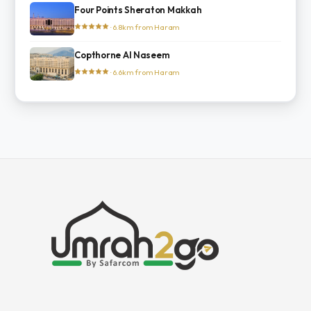
Four Points Sheraton Makkah
· 6.8km from Haram
Copthorne Al Naseem
· 6.6km from Haram