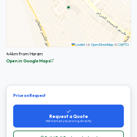
Leaflet
|
©
OpenStreetMap
©
CARTO
4.4km from Haram
Open in Google Maps
Price on Request
Request a Quote
We'll email you pricing directly