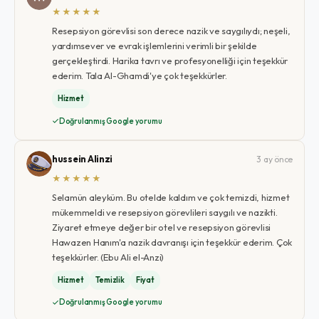
★★★★★
Resepsiyon görevlisi son derece nazik ve saygılıydı; neşeli,
yardımsever ve evrak işlemlerini verimli bir şekilde
gerçekleştirdi. Harika tavrı ve profesyonelliği için teşekkür
ederim. Tala Al-Ghamdi'ye çok teşekkürler.
Hizmet
Doğrulanmış Google yorumu
hussein Alinzi
3 ay önce
★★★★★
Selamün aleyküm. Bu otelde kaldım ve çok temizdi, hizmet
mükemmeldi ve resepsiyon görevlileri saygılı ve nazikti.
Ziyaret etmeye değer bir otel ve resepsiyon görevlisi
Hawazen Hanım'a nazik davranışı için teşekkür ederim. Çok
teşekkürler. (Ebu Ali el-Anzi)
Hizmet
Temizlik
Fiyat
Doğrulanmış Google yorumu