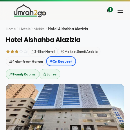
İçeriğe
atla
1
Home
Hotels
Mekke
Hotel Alshahba Alazizia
Hotel Alshahba Alazizia
3-Star Hotel
Mekke, Saudi Arabia
4.4km from Haram
On Request
Family Rooms
Suites