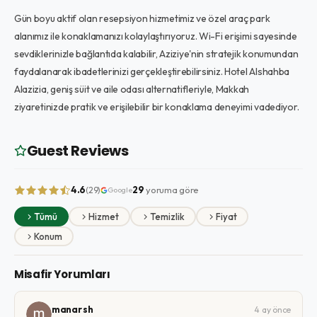
Gün boyu aktif olan resepsiyon hizmetimiz ve özel araç park
alanımız ile konaklamanızı kolaylaştırıyoruz. Wi-Fi erişimi sayesinde
sevdiklerinizle bağlantıda kalabilir, Aziziye'nin stratejik konumundan
faydalanarak ibadetlerinizi gerçekleştirebilirsiniz. Hotel Alshahba
Alazizia, geniş süit ve aile odası alternatifleriyle, Makkah
ziyaretinizde pratik ve erişilebilir bir konaklama deneyimi vadediyor.
Guest Reviews
4.6
29
yoruma göre
(29)
Google
Tümü
Hizmet
Temizlik
Fiyat
Konum
Misafir Yorumları
manar sh
4 ay önce