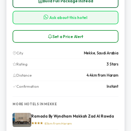
Build Full Package Instead
Ask about this hotel
Set a Price Alert
City
Mekke, Saudi Arabia
Rating
3 Stars
Distance
4.4km from Haram
Confirmation
Instant
MORE HOTELS IN MEKKE
Ramada By Wyndham Makkah Zad Al Rawda
· 8.1km from Haram