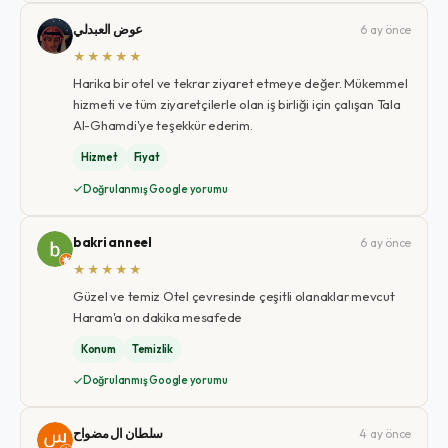
عوض العبدلي
6 ay önce
★★★★★
Harika bir otel ve tekrar ziyaret etmeye değer. Mükemmel
hizmeti ve tüm ziyaretçilerle olan iş birliği için çalışan Tala
Al-Ghamdi'ye teşekkür ederim.
Hizmet
Fiyat
Doğrulanmış Google yorumu
bakri anneel
6 ay önce
★★★★★
Güzel ve temiz Otel çevresinde çeşitli olanaklar mevcut
Haram'a on dakika mesafede
Konum
Temizlik
Doğrulanmış Google yorumu
سلطان ال مضواح
4 ay önce