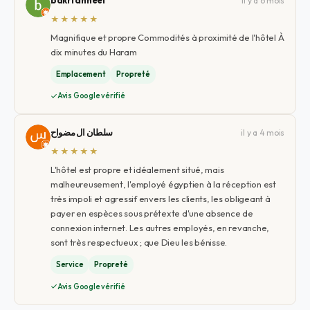
il y a 6 mois
★★★★★
Magnifique et propre Commodités à proximité de l'hôtel À
dix minutes du Haram
Emplacement
Propreté
Avis Google vérifié
سلطان ال مضواح
il y a 4 mois
★★★★★
L'hôtel est propre et idéalement situé, mais
malheureusement, l'employé égyptien à la réception est
très impoli et agressif envers les clients, les obligeant à
payer en espèces sous prétexte d'une absence de
connexion internet. Les autres employés, en revanche,
sont très respectueux ; que Dieu les bénisse.
Service
Propreté
Avis Google vérifié