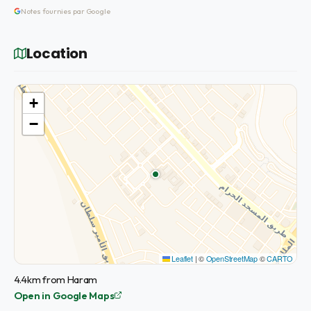
Notes fournies par Google
Location
+
−
Leaflet
|
©
OpenStreetMap
©
CARTO
4.4km from Haram
Open in Google Maps