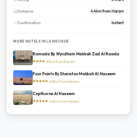
Distance
4.4km from Haram
Confirmation
Instant
MORE HOTELS IN LA MECQUE
Ramada By Wyndham Makkah Zad Al Rawda
· 8.1km from Haram
Four Points By Sheraton Makkah Al Naseem
· 6.8km from Haram
Copthorne Al Naseem
· 6.6km from Haram