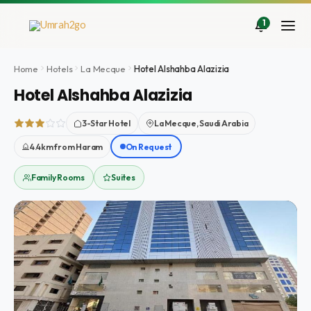
Aller
au
1
contenu
Home
Hotels
La Mecque
Hotel Alshahba Alazizia
Hotel Alshahba Alazizia
3-Star Hotel
La Mecque, Saudi Arabia
4.4km from Haram
On Request
Family Rooms
Suites