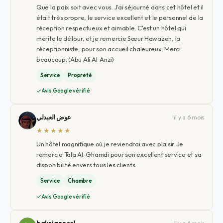
Que la paix soit avec vous. J'ai séjourné dans cet hôtel et il
était très propre, le service excellent et le personnel de la
réception respectueux et aimable. C'est un hôtel qui
mérite le détour, et je remercie Sœur Hawazen, la
réceptionniste, pour son accueil chaleureux. Merci
beaucoup. (Abu Ali Al-Anzi)
Service
Propreté
Avis Google vérifié
عوض العبدلي
il y a 6 mois
★★★★★
Un hôtel magnifique où je reviendrai avec plaisir. Je
remercie Tala Al-Ghamdi pour son excellent service et sa
disponibilité envers tous les clients.
Service
Chambre
Avis Google vérifié
bakri anneel