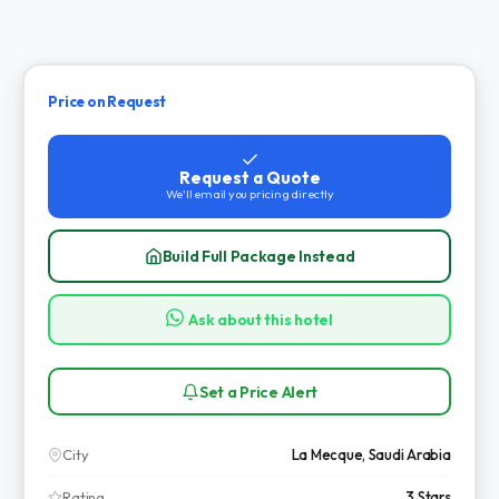
Price on Request
Request a Quote
We'll email you pricing directly
Build Full Package Instead
Ask about this hotel
Set a Price Alert
City
La Mecque, Saudi Arabia
Rating
3 Stars