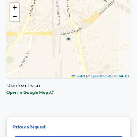
+
−
Leaflet
|
©
OpenStreetMap
©
CARTO
1.3km from Haram
Open in Google Maps
Price on Request