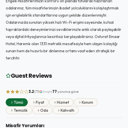
Engelli misafirlerimizin konforu ön planda tutularak hazırlanan
odalarımız, tüm misafirlerimizin ibadet yolculuklarını kolaylaştırmak
için erişilebilirlik standartlarına uygun şekilde düzenlenmiştir.
Odalarınızda sunulan yüksek hızlı Wi-Fi erişimi sayesinde, kutsal
topraklardaki deneyimlerinizi sevdiklerinizle anlık olarak paylaşabilir
veya dijital ihtiyaçlarınızı kesintisiz karşılayabilirsiniz. Osturat Emaar
Hotel, Harem'e olan 1331 metrelik mesafesiyle hem ulaşım kolaylığı
sunan hem de huzurlu bir dinlenme ortamı vaat eden stratejik bir
tercihtir.
Guest Reviews
3.2
77
yoruma göre
(77)
Google
Tümü
Fiyat
Hizmet
Konum
Temizlik
Oda
Kahvaltı
Misafir Yorumları