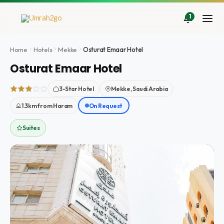
İçeriğe
atla
1
Home
Hotels
Mekke
Osturat Emaar Hotel
Osturat Emaar Hotel
3-Star Hotel
Mekke, Saudi Arabia
1.3km from Haram
On Request
Suites