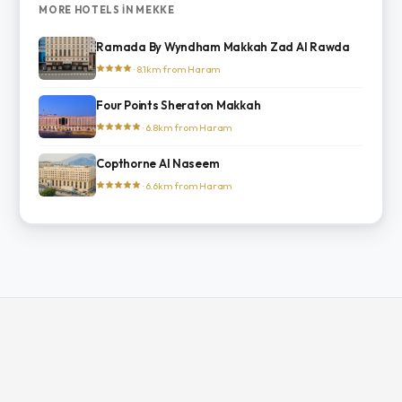
MORE HOTELS IN MEKKE
Ramada By Wyndham Makkah Zad Al Rawda
· 8.1km from Haram
Four Points Sheraton Makkah
· 6.8km from Haram
Copthorne Al Naseem
· 6.6km from Haram