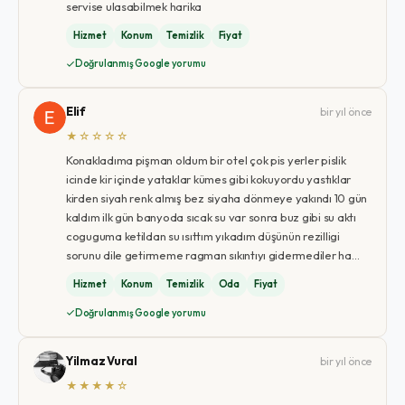
servise ulasabilmek harika
Hizmet
Konum
Temizlik
Fiyat
Doğrulanmış Google yorumu
Elif
bir yıl önce
★☆☆☆☆
Konakladıma pişman oldum bir otel çok pis yerler pislik
icinde kir içinde yataklar kümes gibi kokuyordu yastıklar
kirden siyah renk almış bez siyaha dönmeye yakındı 10 gün
kaldım ilk gün banyoda sıcak su var sonra buz gibi su aktı
coguguma ketildan su ısıttım yıkadım düşünün rezilligi
sorunu dile getirmeme ragman sıkıntıyı gidermediler ha…
Hizmet
Konum
Temizlik
Oda
Fiyat
Doğrulanmış Google yorumu
Yilmaz Vural
bir yıl önce
★★★★☆