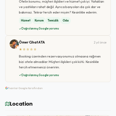
Otelin konumu, müşteri ilişkileri ve hizmet çok iyi. Yatakları
ve yastıkları rahat değil. Ayrıca banyoları da çok dar ve
bakımsız. Tekrar tercih eder miyim? Kesinlikle ederim.
Hizmet
Konum
Temizlik
Oda
Doğrulanmış Google yorumu
Ömer Cihat ATA
2 yıl önce
★☆☆☆☆
Booking üzerinden rezervasyonumuz olmasına rağmen
bizi otele almadılar. Müşteri ilişkileri çok kötü. Kesinlikle
tercih etmemenizi öneririm.
Doğrulanmış Google yorumu
Puanlar Google tarafından
Location