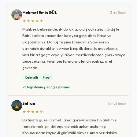
Mehmet Emin GÜL
3 ay önce
★★★★★
Mahbes belgesinde, ilk durakta, gidiş çok rahat. Gidişte
Babüsselam kapısından kolayca girip direk Kabe’ye
ulaşabilirsiniz. Dönüş te yine Efendimiz Saw evinin
yanındaki duraktan servise binip ilk durakta ineceksiniz,
kısa bir alt geçit veya yürüyen merdivenlerden çıkış karşıya
geçeceksiniz. Fiyat performans otel diyebiliriz, otel
çevresin…
Kahvaltı
Fiyat
Doğrulanmış Google yorumu
Sultan
bir yıl önce
★★★★☆
Bu fiyata güzel hizmet, ama görevlilerden tuvaletimizi
temizlemek için deterjan istedik anlamadılar hiç.
Konumundan kaynakli gürültülü bir yer. Ama her dakika