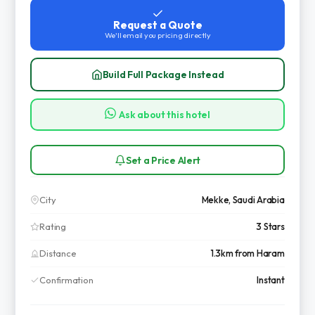
Request a Quote
We'll email you pricing directly
Build Full Package Instead
Ask about this hotel
Set a Price Alert
City
Mekke, Saudi Arabia
Rating
3 Stars
Distance
1.3km from Haram
Confirmation
Instant