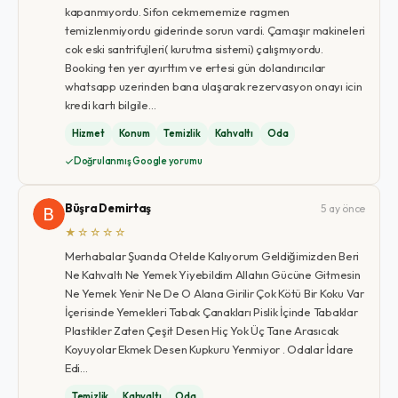
kapanmıyordu. Sifon cekmememize ragmen
temizlenmiyordu giderinde sorun vardi. Çamaşır makineleri
cok eski santrifujleri( kurutma sistemi) çalışmıyordu.
Booking ten yer ayırttım ve ertesi gün dolandırıcılar
whatsapp uzerinden bana ulaşarak rezervasyon onayı icin
kredi kartı bilgile…
Hizmet
Konum
Temizlik
Kahvaltı
Oda
Doğrulanmış Google yorumu
Büşra Demirtaş
5 ay önce
★☆☆☆☆
Merhabalar Şuanda Otelde Kalıyorum Geldiğimizden Beri
Ne Kahvaltı Ne Yemek Yiyebildim Allahın Gücüne Gitmesin
Ne Yemek Yenir Ne De O Alana Girilir Çok Kötü Bir Koku Var
İçerisinde Yemekleri Tabak Çanakları Pislik İçinde Tabaklar
Plastikler Zaten Çeşit Desen Hiç Yok Üç Tane Arasıcak
Koyuyolar Ekmek Desen Kupkuru Yenmiyor . Odalar İdare
Edi…
Temizlik
Kahvaltı
Oda