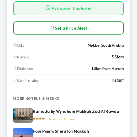
Ask about this hotel
Set a Price Alert
City
Mekke, Saudi Arabia
Rating
3 Stars
Distance
1.3km from Haram
Confirmation
Instant
MORE HOTELS IN MEKKE
Ramada By Wyndham Makkah Zad Al Rawda
· 8.1km from Haram
Four Points Sheraton Makkah