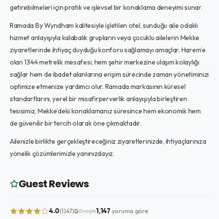
getirebilmeleri için pratik ve işlevsel bir konaklama deneyimi sunar.
Ramada By Wyndham kalitesiyle işletilen otel, sunduğu aile odaklı
hizmet anlayışıyla kalabalık grupların veya çocuklu ailelerin Mekke
ziyaretlerinde ihtiyaç duyduğu konforu sağlamayı amaçlar. Harem’e
olan 1344 metrelik mesafesi, hem şehir merkezine ulaşım kolaylığı
sağlar hem de ibadet alanlarına erişim sürecinde zaman yönetiminizi
optimize etmenize yardımcı olur. Ramada markasının küresel
standartlarını, yerel bir misafirperverlik anlayışıyla birleştiren
tesisimiz, Mekke’deki konaklamanız süresince hem ekonomik hem
de güvenilir bir tercih olarak öne çıkmaktadır.
Ailenizle birlikte gerçekleştireceğiniz ziyaretlerinizde, ihtiyaçlarınıza
yönelik çözümlerimizle yanınızdayız.
Guest Reviews
4.0
1,147
yoruma göre
(1,147)
Google