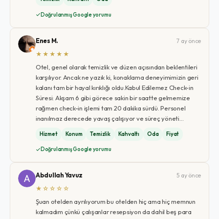
Doğrulanmış Google yorumu
Enes M.
7 ay önce
★★★★★
Otel, genel olarak temizlik ve düzen açısından beklentileri
karşılıyor. Ancak ne yazık ki, konaklama deneyimimizin geri
kalanı tam bir hayal kırıklığı oldu. ​Kabul Edilemez Check-in
Süresi: Akşam 6 gibi görece sakin bir saatte gelmemize
rağmen check-in işlemi tam 20 dakika sürdü. Personel
inanılmaz derecede yavaş çalışıyor ve süreç yöneti…
Hizmet
Konum
Temizlik
Kahvaltı
Oda
Fiyat
Doğrulanmış Google yorumu
Abdullah Yavuz
5 ay önce
★☆☆☆☆
Şuan otelden ayrılıyorum bu otelden hiç ama hiç memnun
kalmadım çünkü çalışanlar resepsiyon da dahil beş para