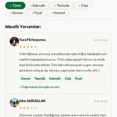
Tümü
Kahvaltı
Temizlik
Oda
Konum
Fiyat
Hizmet
Misafir Yorumları
Yusuf Erkoyuncu
4 ay önce
★★★★☆
Otel kâbeye yürüyüş mesafesinde lakin Kâbe kalabalık ise 1
saatte ulaşabiliyorsunuz. Otel odası gayet temiz ve nezih.
Açık büfe kahvaltıları Türk kahvaltısına pek uygun olmasa
da kahve isteyip de hemen yapmaları beni mutlu etti :)
Konum
Temizlik
Kahvaltı
Oda
Fiyat
Doğrulanmış Google yorumu
Alim SARIASLAN
6 ay önce
★★★☆☆
Olumsuz yonleri: Kaldığımız odanın penceresi bozuktu tam