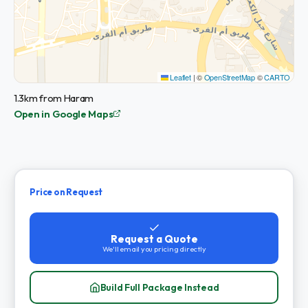
Leaflet
|
©
OpenStreetMap
©
CARTO
1.3km from Haram
Open in Google Maps
Price on Request
Request a Quote
We'll email you pricing directly
Build Full Package Instead