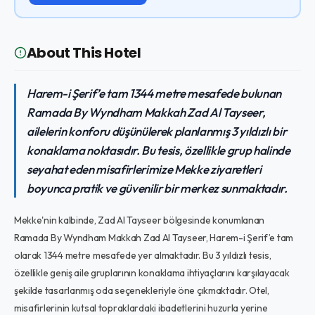
About This Hotel
Harem-i Şerif’e tam 1344 metre mesafede bulunan
Ramada By Wyndham Makkah Zad Al Tayseer,
ailelerin konforu düşünülerek planlanmış 3 yıldızlı bir
konaklama noktasıdır. Bu tesis, özellikle grup halinde
seyahat eden misafirlerimize Mekke ziyaretleri
boyunca pratik ve güvenilir bir merkez sunmaktadır.
Mekke'nin kalbinde, Zad Al Tayseer bölgesinde konumlanan
Ramada By Wyndham Makkah Zad Al Tayseer, Harem-i Şerif’e tam
olarak 1344 metre mesafede yer almaktadır. Bu 3 yıldızlı tesis,
özellikle geniş aile gruplarının konaklama ihtiyaçlarını karşılayacak
şekilde tasarlanmış oda seçenekleriyle öne çıkmaktadır. Otel,
misafirlerinin kutsal topraklardaki ibadetlerini huzurla yerine