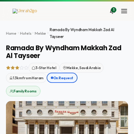
İçeriğe
atla
1
Ramada By Wyndham Makkah Zad Al
Home
Hotels
Mekke
Tayseer
Ramada By Wyndham Makkah Zad
Al Tayseer
3-Star Hotel
Mekke, Saudi Arabia
1.3km from Haram
On Request
Family Rooms