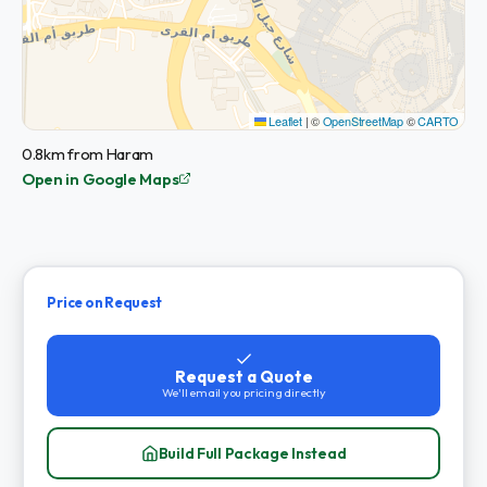
Leaflet
|
©
OpenStreetMap
©
CARTO
0.8km from Haram
Open in Google Maps
Price on Request
Request a Quote
We'll email you pricing directly
Build Full Package Instead