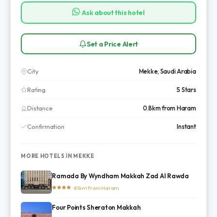
Ask about this hotel
Set a Price Alert
City
Mekke, Saudi Arabia
Rating
5 Stars
Distance
0.8km from Haram
Confirmation
Instant
MORE HOTELS IN MEKKE
Ramada By Wyndham Makkah Zad Al Rawda
· 8.1km from Haram
Four Points Sheraton Makkah