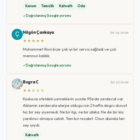
Konum
Temizlik
Kahvaltı
Oda
Doğrulanmış Google yorumu
Nilgün Çankaya
bir ay önce
★★★★★
Muhammet Roni bize çok iyi bir servis sağladı ve çok
memnun kaldık.
Doğrulanmış Google yorumu
Bugra C
bir yıl önce
★★☆☆☆
Koskoca oteldeki yemeklerin yuzde 95inde zerdecal var.
Ablamin zerdecala alerjisi oldugu icin 2 hafta dogru durust
hic bir sey yiyemedi. Ne bir ilgi, ne bir alaka. Ne de bir kisi
yardimci olmaya calisti. Tam bir rezalet. Onun disinda her
sey iyiydi.
Kahvaltı