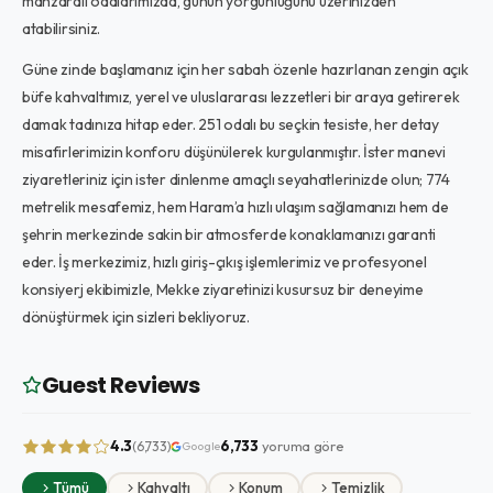
manzaralı odalarımızda, günün yorgunluğunu üzerinizden
atabilirsiniz.
Güne zinde başlamanız için her sabah özenle hazırlanan zengin açık
büfe kahvaltımız, yerel ve uluslararası lezzetleri bir araya getirerek
damak tadınıza hitap eder. 251 odalı bu seçkin tesiste, her detay
misafirlerimizin konforu düşünülerek kurgulanmıştır. İster manevi
ziyaretleriniz için ister dinlenme amaçlı seyahatlerinizde olun; 774
metrelik mesafemiz, hem Haram’a hızlı ulaşım sağlamanızı hem de
şehrin merkezinde sakin bir atmosferde konaklamanızı garanti
eder. İş merkezimiz, hızlı giriş-çıkış işlemlerimiz ve profesyonel
konsiyerj ekibimizle, Mekke ziyaretinizi kusursuz bir deneyime
dönüştürmek için sizleri bekliyoruz.
Guest Reviews
4.3
6,733
yoruma göre
(6,733)
Google
Tümü
Kahvaltı
Konum
Temizlik