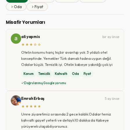
Oda
Fiyat
Misafir Yorumları
ali yapmis
bir ay önce
★★★☆☆
Otelin konumu hariç hiçbir avantajı yok. 3 yıldızlı otel
konseptinde. Yemekler Türk damak tadına uygun değil.
Odalar küçük. Temizlik iyi. Otelin kabeye yakınlığı çok iyi
Konum
Temizlik
Kahvaltı
Oda
Fiyat
Doğrulanmış Google yorumu
Emrah Erbaş
5 ay önce
★★★★★
Umre ziyaretimiz sırasında 2 gece kaldık.Odalar temiz
kahvaltı gayet yeterli ve detaylı.10 dakika da Kabeye
yürüyerek ulaşabiliyorsunuz.