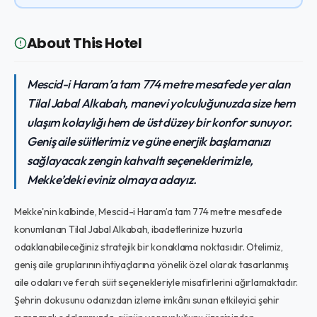
About This Hotel
Mescid-i Haram’a tam 774 metre mesafede yer alan
Tilal Jabal Alkabah, manevi yolculuğunuzda size hem
ulaşım kolaylığı hem de üst düzey bir konfor sunuyor.
Geniş aile süitlerimiz ve güne enerjik başlamanızı
sağlayacak zengin kahvaltı seçeneklerimizle,
Mekke’deki eviniz olmaya adayız.
Mekke'nin kalbinde, Mescid-i Haram’a tam 774 metre mesafede
konumlanan Tilal Jabal Alkabah, ibadetlerinize huzurla
odaklanabileceğiniz stratejik bir konaklama noktasıdır. Otelimiz,
geniş aile gruplarının ihtiyaçlarına yönelik özel olarak tasarlanmış
aile odaları ve ferah süit seçenekleriyle misafirlerini ağırlamaktadır.
Şehrin dokusunu odanızdan izleme imkânı sunan etkileyici şehir