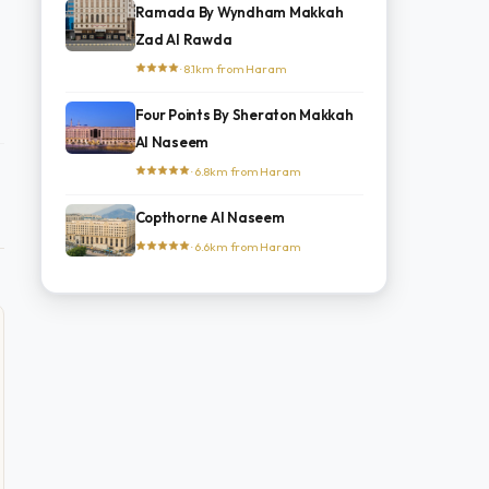
Ramada By Wyndham Makkah
Zad Al Rawda
· 8.1km from Haram
Four Points By Sheraton Makkah
Al Naseem
· 6.8km from Haram
Copthorne Al Naseem
· 6.6km from Haram