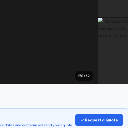
1 / 59
Request a Quote
 your dates and our team will send you a quote