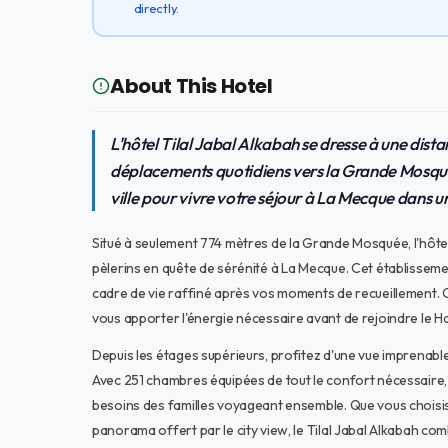
directly.
About This Hotel
L'hôtel Tilal Jabal Alkabah se dresse à une dist
déplacements quotidiens vers la Grande Mosquée
ville pour vivre votre séjour à La Mecque dans u
Situé à seulement 774 mètres de la Grande Mosquée, l'hôtel
pèlerins en quête de sérénité à La Mecque. Cet établissemen
cadre de vie raffiné après vos moments de recueillement. 
vous apporter l'énergie nécessaire avant de rejoindre le H
Depuis les étages supérieurs, profitez d'une vue imprenable
Avec 251 chambres équipées de tout le confort nécessaire, i
besoins des familles voyageant ensemble. Que vous choisissi
panorama offert par le city view, le Tilal Jabal Alkabah c