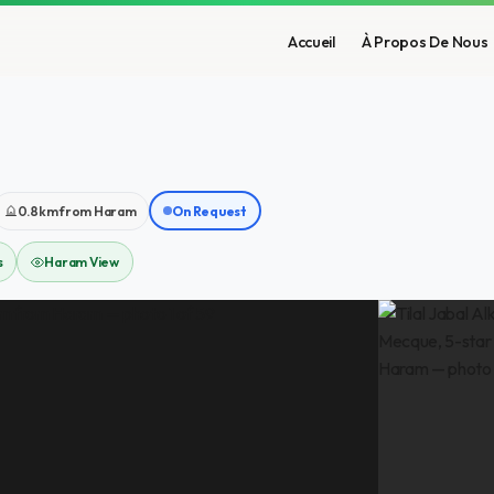
Accueil
À Propos De Nous
0.8km from Haram
On Request
s
Haram View