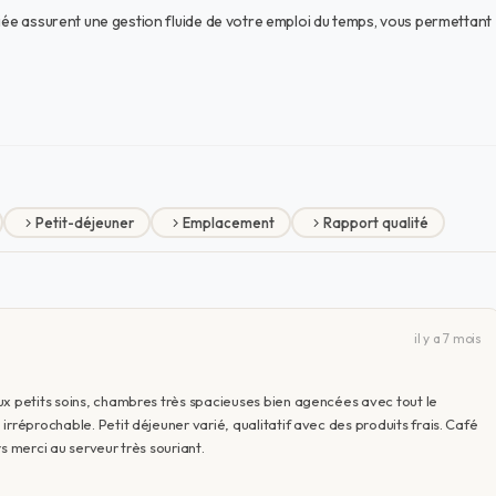
diée assurent une gestion fluide de votre emploi du temps, vous permettant
Petit-déjeuner
Emplacement
Rapport qualité
il y a 7 mois
ux petits soins, chambres très spacieuses bien agencées avec tout le
rréprochable. Petit déjeuner varié, qualitatif avec des produits frais. Café
s merci au serveur très souriant.