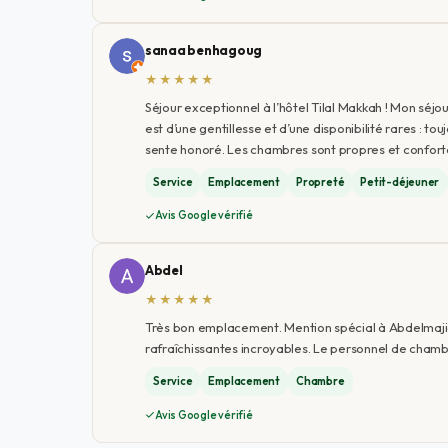
sanaa benhagoug
★★★★★
Séjour exceptionnel à l’hôtel Tilal Makkah ! Mon séjour
est d’une gentillesse et d’une disponibilité rares : tou
sente honoré. Les chambres sont propres et confort
Service
Emplacement
Propreté
Petit-déjeuner
Avis Google vérifié
Abdel
★★★★★
Très bon emplacement. Mention spécial à Abdelmajid,
rafraîchissantes incroyables. Le personnel de chambr
Service
Emplacement
Chambre
Avis Google vérifié