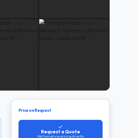
Price on Request
Request a Quote
We'll email you pricing directly