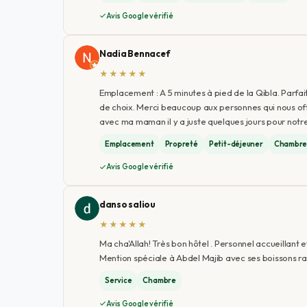
Avis Google vérifié
Nadia Bennacef
★★★★★
Emplacement : A 5 minutes à pied de la Qibla. Parfai
de choix. Merci beaucoup aux personnes qui nous offrai
avec ma maman il y a juste quelques jours pour notr
Emplacement
Propreté
Petit-déjeuner
Chambr
Avis Google vérifié
danso saliou
★★★★★
Ma cha'Allah! Très bon hôtel . Personnel accueillant 
Mention spéciale à Abdel Majib avec ses boissons raf
Service
Chambre
Avis Google vérifié