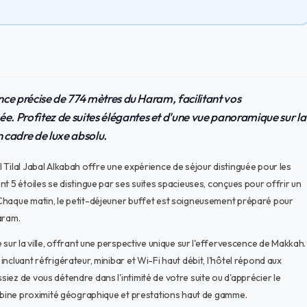
ance précise de 774 mètres du Haram, facilitant vos
. Profitez de suites élégantes et d'une vue panoramique sur la
n cadre de luxe absolu.
 Tilal Jabal Alkabah offre une expérience de séjour distinguée pour les
t 5 étoiles se distingue par ses suites spacieuses, conçues pour offrir un
Chaque matin, le petit-déjeuner buffet est soigneusement préparé pour
aram.
 sur la ville, offrant une perspective unique sur l'effervescence de Makkah.
ncluant réfrigérateur, minibar et Wi-Fi haut débit, l'hôtel répond aux
ez de vous détendre dans l'intimité de votre suite ou d'apprécier le
ombine proximité géographique et prestations haut de gamme.