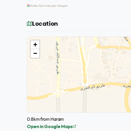
Notes fournies par Google
Location
+
−
0.8km from Haram
Open in Google Maps