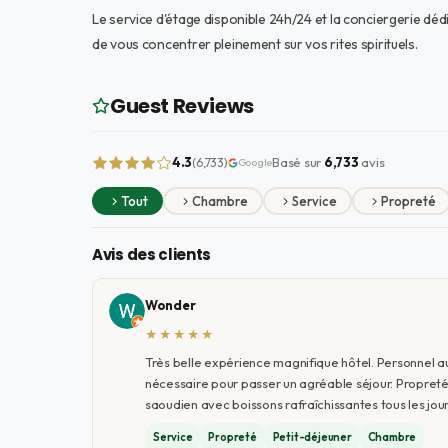
Le service d'étage disponible 24h/24 et la conciergerie dé
de vous concentrer pleinement sur vos rites spirituels.
Guest Reviews
4.3
Basé sur
6,733
avis
(6,733)
Google
Tout
Chambre
Service
Propreté
Avis des clients
Wonder
★★★★★
Très belle expérience magnifique hôtel. Personnel a
nécessaire pour passer un agréable séjour. Propreté i
saoudien avec boissons rafraîchissantes tous les jour
Service
Propreté
Petit-déjeuner
Chambre