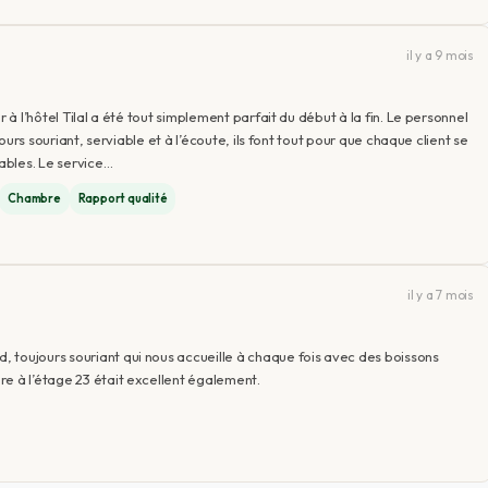
il y a 9 mois
 à l’hôtel Tilal a été tout simplement parfait du début à la fin. Le personnel
jours souriant, serviable et à l’écoute, ils font tout pour que chaque client se
ables. Le service…
Chambre
Rapport qualité
il y a 7 mois
 toujours souriant qui nous accueille à chaque fois avec des boissons
e à l’étage 23 était excellent également.