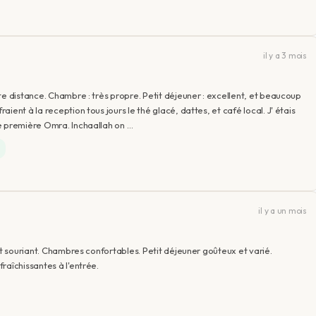
il y a 3 mois
te distance. Chambre : très propre. Petit déjeuner : excellent, et beaucoup
ent à la reception tous jours le thé glacé, dattes, et café local. J' étais
e première Omra. Inchaallah on …
e
il y a un mois
et souriant. Chambres confortables. Petit déjeuner goûteux et varié.
raîchissantes à l'entrée.