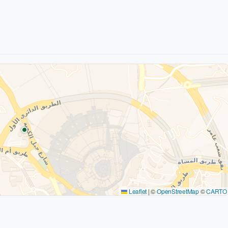
Leaflet
|
©
OpenStreetMap
©
CARTO