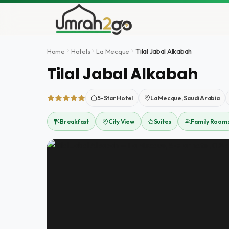
Aller
au
contenu
Home
Hotels
La Mecque
Tilal Jabal Alkabah
Tilal Jabal Alkabah
5-Star Hotel
La Mecque, Saudi Arabia
Breakfast
City View
Suites
Family Room