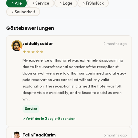
Alle
Service
Lage
Frühstück
Sauberkeit
Gästebewertungen
saidalily saidar
2 months ago
★☆☆☆☆
My experience at this hotel was extremely disappointing
due to the unprofessional behavior of the receptionist.
Upon arrival, we were told that our confirmed and already
paid reservation was cancelled without any valid
explanation. The receptionist claimed the hotel was full,
despite visible availability, and refused to assist us even
wh…
Service
Verifizierte Google-Rezension
Fatin Fuad Karim
5 months ago