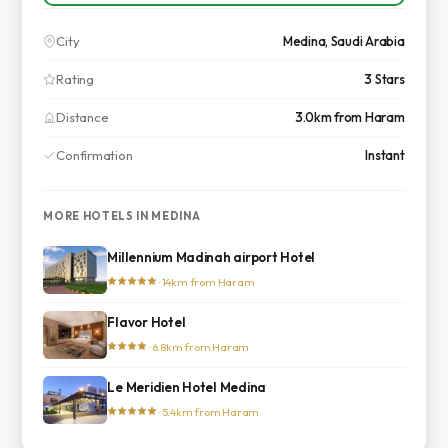
City
Medina, Saudi Arabia
Rating
3 Stars
Distance
3.0km from Haram
Confirmation
Instant
MORE HOTELS IN MEDINA
Millennium Madinah airport Hotel
· 14km from Haram
Flavor Hotel
· 6.8km from Haram
Le Meridien Hotel Medina
· 5.4km from Haram