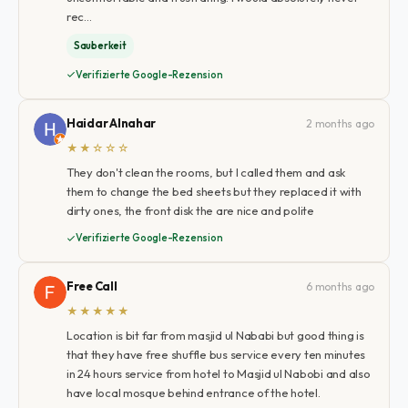
rec…
Sauberkeit
Verifizierte Google-Rezension
Haidar Alnahar
2 months ago
★★☆☆☆
They don't clean the rooms, but I called them and ask
them to change the bed sheets but they replaced it with
dirty ones, the front disk the are nice and polite
Verifizierte Google-Rezension
Free Call
6 months ago
★★★★★
Location is bit far from masjid ul Nababi but good thing is
that they have free shuffle bus service every ten minutes
in 24 hours service from hotel to Masjid ul Nabobi and also
have local mosque behind entrance of the hotel.