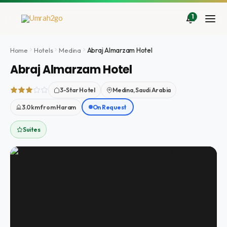
Zum
Inhalt
1
springen
Home
Hotels
Medina
Abraj Almarzam Hotel
Abraj Almarzam Hotel
3-Star Hotel
Medina, Saudi Arabia
3.0km from Haram
On Request
Suites