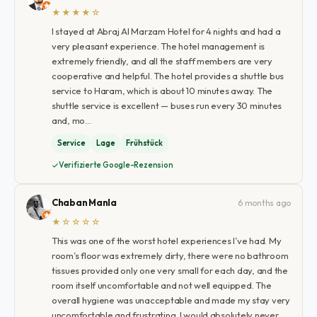
★★★★☆
I stayed at Abraj Al Marzam Hotel for 4 nights and had a
very pleasant experience. The hotel management is
extremely friendly, and all the staff members are very
cooperative and helpful. The hotel provides a shuttle bus
service to Haram, which is about 10 minutes away. The
shuttle service is excellent — buses run every 30 minutes
and, mo…
Service
Lage
Frühstück
Verifizierte Google-Rezension
Chaban Manla
6 months ago
★☆☆☆☆
This was one of the worst hotel experiences I’ve had. My
room’s floor was extremely dirty, there were no bathroom
tissues provided only one very small for each day, and the
room itself uncomfortable and not well equipped. The
overall hygiene was unacceptable and made my stay very
uncomfortable and frustrating. I would absolutely never