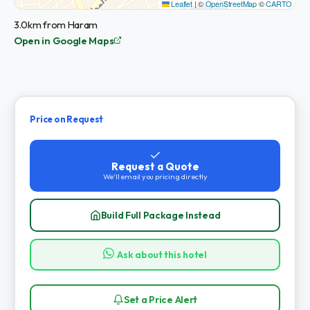
Leaflet
|
©
OpenStreetMap
©
CARTO
3.0km from Haram
Open in Google Maps
Price on Request
Request a Quote
We'll email you pricing directly
Build Full Package Instead
Ask about this hotel
Set a Price Alert