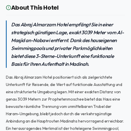
About This Hotel
Das Abraj Almarzam Hotel empfängt Sie in einer
strategisch günstigen Lage, exakt 3039 Meter vom Al-
Masjid an-Nabawi entfernt. Dank des hauseigenen
Swimmingpools und privater Parkmöglichkeiten
bietet diese 3-Sterne-Unterkunft eine funktionale
Basis für Ihren Aufenthalt in Madinah.
Das Abraj Almarzam Hotel positioniert sich als zielgerichtete
Unterkunft für Reisende, die Wert auf funktionale Ausstattung und
eine strukturierte Umgebung legen. Mit einer exakten Distanz von
genau 3039 Metern zur Prophetenmoschee bietet das Haus eine
bewusste räumliche Trennung vom unmittelbaren Trubel der
Haram-Umgebung, bleibt jedoch durch die verkehrsgünstige
Anbindung an die Hauptrouten Madinahs hervorragend erreichbar.
Ein herausragendes Merkmal ist der hoteleigene Swimmingpool,