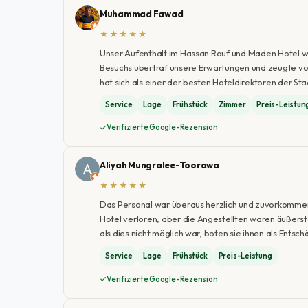
Muhammad Fawad
★★★★★
Unser Aufenthalt im Hassan Rouf und Maden Hotel w
Besuchs übertraf unsere Erwartungen und zeugte vo
hat sich als einer der besten Hoteldirektoren der Sta
Service
Lage
Frühstück
Zimmer
Preis-Leistun
Verifizierte Google-Rezension
Aliyah Mungralee-Toorawa
★★★★★
Das Personal war überaus herzlich und zuvorkommend
Hotel verloren, aber die Angestellten waren äußerst 
als dies nicht möglich war, boten sie ihnen als Ents
Service
Lage
Frühstück
Preis-Leistung
Verifizierte Google-Rezension