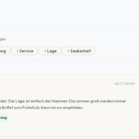
gen
ung
Service
Lage
Sauberkeit
vor 2 Jahren
leider. Die Lage ist einfach der Hammer. Die zimmer groß werden immer
s Buffet zum Frühstück. Kann ich nur empfehlen.
tung