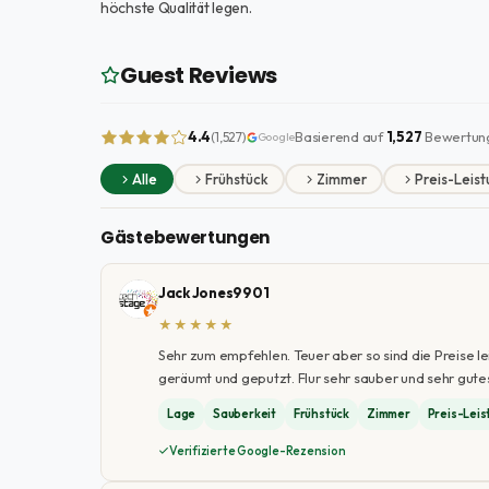
höchste Qualität legen.
Guest Reviews
4.4
Basierend auf
1,527
Bewertun
(1,527)
Google
Alle
Frühstück
Zimmer
Preis-Leist
Gästebewertungen
Jack Jones9901
★★★★★
Sehr zum empfehlen. Teuer aber so sind die Preise 
geräumt und geputzt. Flur sehr sauber und sehr gute
Lage
Sauberkeit
Frühstück
Zimmer
Preis-Leis
Verifizierte Google-Rezension