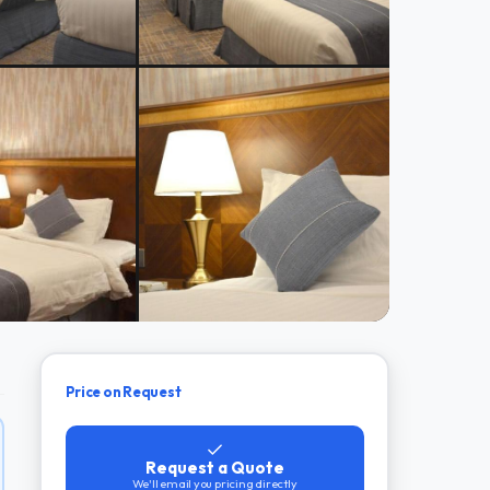
Price on Request
Request a Quote
We'll email you pricing directly