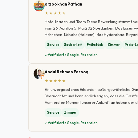
arzoo khan Pathan
★★★★☆
Hotel Maden und Team Diese Bewertung stammt von 5
vom 26. April bis 5. Mai 2026 bedanken. Das Essen w
Hähnchen-Kebabs (Haleem), das Hyderabadi Biryani, 
Service
Sauberkeit
Frühstück
Zimmer
Preis-L
Verifizierte Google-Rezension
Abdul Rehman Farooqi
★★★★★
Ein unvergessliches Erlebnis – außergewöhnliche Gas
übernachtet und kann ehrlich sagen, dass die Gastf
Vom ersten Moment unserer Ankunft an haben der d
Service
Zimmer
Verifizierte Google-Rezension