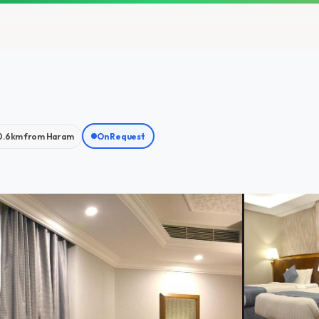
0.6km from Haram
On Request