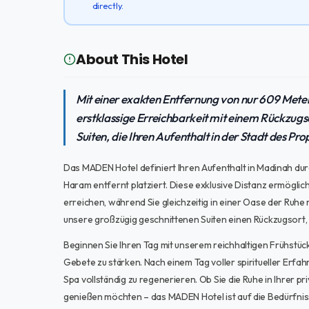
directly.
About This Hotel
Mit einer exakten Entfernung von nur 609 Met
erstklassige Erreichbarkeit mit einem Rückzugs
Suiten, die Ihren Aufenthalt in der Stadt des Pr
Das MADEN Hotel definiert Ihren Aufenthalt in Madinah durc
Haram entfernt platziert. Diese exklusive Distanz ermögli
erreichen, während Sie gleichzeitig in einer Oase der Ruhe 
unsere großzügig geschnittenen Suiten einen Rückzugsort,
Beginnen Sie Ihren Tag mit unserem reichhaltigen Frühstück
Gebete zu stärken. Nach einem Tag voller spiritueller Erfa
Spa vollständig zu regenerieren. Ob Sie die Ruhe in Ihrer 
genießen möchten – das MADEN Hotel ist auf die Bedürfnis