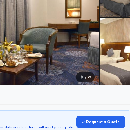
1 / 39
Request a Quote
 your dates and our team will send you a quote