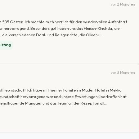
vor 2 Monaten
05 Gästen. Ich möchte mich herzlich für den wundervollen Aufenthalt
ar hervorragend. Besonders gut haben uns das Fleisch-Khichda, die
die verschiedenen Daal- und Reisgerichte, die Oliven u…
eistung
vor 3 Monaten
tfreundschaft! Ich habe mit meiner Familie im Maden Hotel in Mekka
reundschaft hervorragend war und unsere Erwartungen übertroffen hat.
iensthabende Manager und das Team an der Rezeption all…