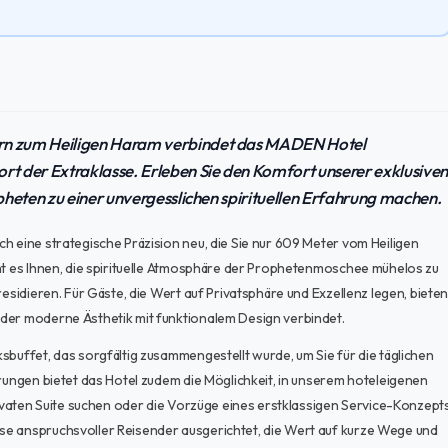
ern zum Heiligen Haram verbindet das MADEN Hotel
ort der Extraklasse. Erleben Sie den Komfort unserer exklusiven
opheten zu einer unvergesslichen spirituellen Erfahrung machen.
h eine strategische Präzision neu, die Sie nur 609 Meter vom Heiligen
cht es Ihnen, die spirituelle Atmosphäre der Prophetenmoschee mühelos zu
residieren. Für Gäste, die Wert auf Privatsphäre und Exzellenz legen, biete
 der moderne Ästhetik mit funktionalem Design verbindet.
sbuffet, das sorgfältig zusammengestellt wurde, um Sie für die täglichen
hrungen bietet das Hotel zudem die Möglichkeit, in unserem hoteleigenen
privaten Suite suchen oder die Vorzüge eines erstklassigen Service-Konzept
se anspruchsvoller Reisender ausgerichtet, die Wert auf kurze Wege und