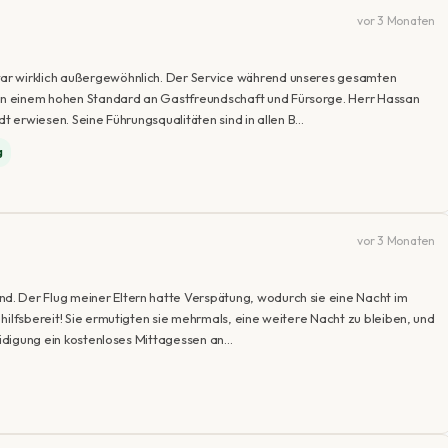
vor 3 Monaten
ar wirklich außergewöhnlich. Der Service während unseres gesamten
n einem hohen Standard an Gastfreundschaft und Fürsorge. Herr Hassan
dt erwiesen. Seine Führungsqualitäten sind in allen B…
g
vor 3 Monaten
. Der Flug meiner Eltern hatte Verspätung, wodurch sie eine Nacht im
hilfsbereit! Sie ermutigten sie mehrmals, eine weitere Nacht zu bleiben, und
chädigung ein kostenloses Mittagessen an…