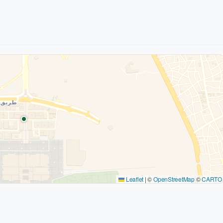
Leaflet
|
©
OpenStreetMap
©
CARTO