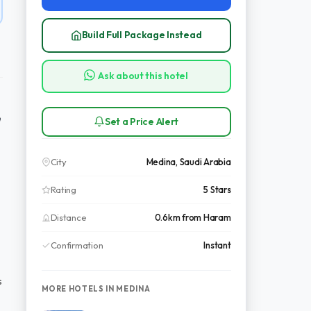
Build Full Package Instead
Ask about this hotel
Set a Price Alert
City
Medina, Saudi Arabia
Rating
5 Stars
n
Distance
0.6km from Haram
Confirmation
Instant
s
MORE HOTELS IN MEDINA