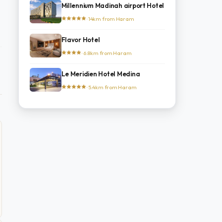
Millennium Madinah airport Hotel
· 14km from Haram
Flavor Hotel
· 6.8km from Haram
Le Meridien Hotel Medina
· 5.4km from Haram