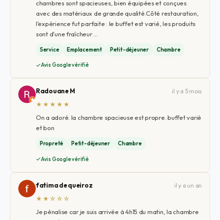
chambres sont spacieuses, bien équipées et conçues
avec des matériaux de grande qualité. ​Côté restauration,
l'expérience fut parfaite : le buffet est varié, les produits
sont d'une fraîcheur …
Service
Emplacement
Petit-déjeuner
Chambre
Avis Google vérifié
Radouane M
il y a 5 mois
★★★★★
On a adoré. la chambre spacieuse est propre. buffet varié
et bon
Propreté
Petit-déjeuner
Chambre
Avis Google vérifié
fatima de queiroz
il y a un an
★★☆☆☆
Je pénalise car je suis arrivée à 4h15 du matin, la chambre