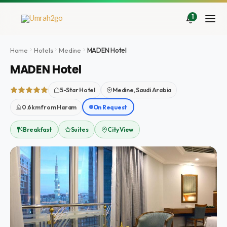
Aller
au
1
contenu
Home
Hotels
Medine
MADEN Hotel
MADEN Hotel
5-Star Hotel
Medine, Saudi Arabia
0.6km from Haram
On Request
Breakfast
Suites
City View