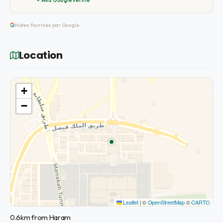
Notes fournies par Google
Location
+
−
Leaflet
|
©
OpenStreetMap
©
CARTO
0.6km from Haram