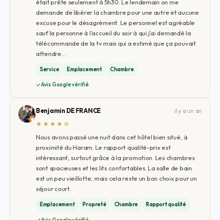
était prête seulement à 5h30. Le lendemain on me
demande de libérer la chambre pour une autre et aucune
excuse pour le désagrément. Le personnel est agréable
sauf la personne à l’accueil du soir à qui j’ai demandé la
télécommande de la tv mais qui a estimé que ça pouvait
attendre…
Service
Emplacement
Chambre
Avis Google vérifié
Benjamin DE FRANCE
il y a un an
★★★★☆
Nous avons passé une nuit dans cet hôtel bien situé, à
proximité du Haram. Le rapport qualité-prix est
intéressant, surtout grâce à la promotion. Les chambres
sont spacieuses et les lits confortables. La salle de bain
est un peu vieillotte, mais cela reste un bon choix pour un
séjour court.
Emplacement
Propreté
Chambre
Rapport qualité
Avis Google vérifié