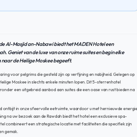
 de Al-Masjid an-Nabawi biedt het MADEN Hotel een
nah. Geniet van de luxe van onze ruime suites en begin elke
h naar de Heilige Moskee begeeft.
ng voor pelgrims die gesteld zijn op verfijning en nabijheid. Gelegen op
eilige Moskee in slechts enkele minuten lopen. Dit 5-sterrenhotel
aronder een uitgebreid aanbod aan suites die een oase van rust bieden na
d ontbijt in onze sfeervolle eetruimte, waardoor u met hernieuwde energi
nning na uw bezoek aan de Rawdah biedt het hotel een exclusieve spa-
el combineert een strategische locatie met faciliteiten die specifiek zijn
en gemak.