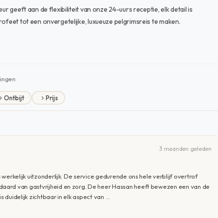
r geeft aan de flexibiliteit van onze 24-uurs receptie, elk detail is
rofeet tot een onvergetelijke, luxueuze pelgrimsreis te maken.
ingen
Ontbijt
Prijs
3 maanden geleden
erkelijk uitzonderlijk. De service gedurende ons hele verblijf overtrof
aard van gastvrijheid en zorg. De heer Hassan heeft bewezen een van de
s duidelijk zichtbaar in elk aspect van …