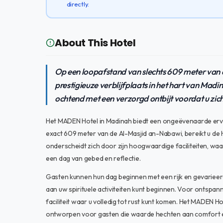
directly.
About This Hotel
Op een loopafstand van slechts 609 meter van
prestigieuze verblijfplaats in het hart van Madi
ochtend met een verzorgd ontbijt voordat u zic
Het MADEN Hotel in Madinah biedt een ongeëvenaarde ervari
exact 609 meter van de Al-Masjid an-Nabawi, bereikt u de H
onderscheidt zich door zijn hoogwaardige faciliteiten, wa
een dag van gebed en reflectie.
Gasten kunnen hun dag beginnen met een rijk en gevarieer
aan uw spirituele activiteiten kunt beginnen. Voor ontspa
faciliteit waar u volledig tot rust kunt komen. Het MADEN Hot
ontworpen voor gasten die waarde hechten aan comfort 