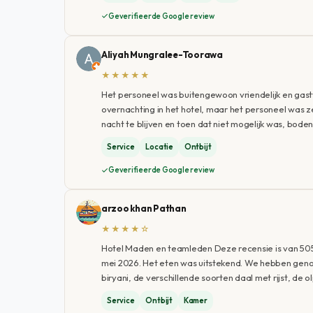
Geverifieerde Google review
Aliyah Mungralee-Toorawa
★★★★★
Het personeel was buitengewoon vriendelijk en gastv
overnachting in het hotel, maar het personeel wa
nacht te blijven en toen dat niet mogelijk was, bode
Service
Locatie
Ontbijt
Geverifieerde Google review
arzoo khan Pathan
★★★★☆
Hotel Maden en teamleden Deze recensie is van 505. I
mei 2026. Het eten was uitstekend. We hebben geno
biryani, de verschillende soorten daal met rijst, de
Service
Ontbijt
Kamer