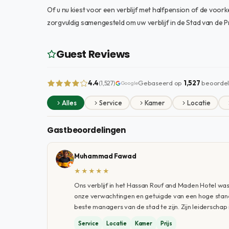
Of u nu kiest voor een verblijf met halfpension of de voorkeu
zorgvuldig samengesteld om uw verblijf in de Stad van de P
Guest Reviews
4.4
Gebaseerd op
1,527
beoordel
(1,527)
Google
Alles
Service
Kamer
Locatie
Gastbeoordelingen
Muhammad Fawad
★★★★★
Ons verblijf in het Hassan Rouf and Maden Hotel was w
onze verwachtingen en getuigde van een hoge stand
beste managers van de stad te zijn. Zijn leiderschap i
Service
Locatie
Kamer
Prijs