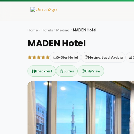
Doorgaan
naar
inhoud
Home
Hotels
Medina
MADEN Hotel
MADEN Hotel
5-Star Hotel
Medina, Saudi Arabia
Breakfast
Suites
City View