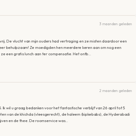
3 maanden geleden
rij. De vlucht van mijn ouders had vertraging en ze misten daardoor een
s zeer behulpzaam! Ze moedigden hen meerdere keren aan om nog een
n ze een gratis lunch aan ter compensatie. Het ontb…
2 maanden geleden
k wil u graag bedanken voor het fantastische verblijf van 26 april tot 5
ten van de khichda (vleesgerecht), de haleem (kipkebabs), de Hyderabadi
 olijven en de thee. De roomservice was…