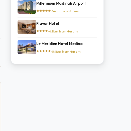
Millennium Madinah Airport
· 14km from Haram
Flavor Hotel
· 6.8km from Haram
Le Meridien Hotel Medina
· 5.4km from Haram