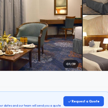
1 / 39
Request a Quote
 your dates and our team will send you a quote