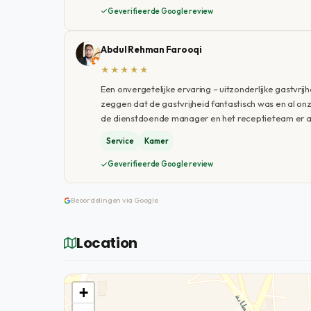
Geverifieerde Google review
Abdul Rehman Farooqi
★★★★★
Een onvergetelijke ervaring – uitzonderlijke gastvrijh
zeggen dat de gastvrijheid fantastisch was en al 
de dienstdoende manager en het receptieteam er al
Service
Kamer
Geverifieerde Google review
Beoordelingen via Google
Location
+