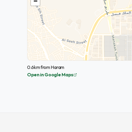
−
0.6km from Haram
Open in Google Maps