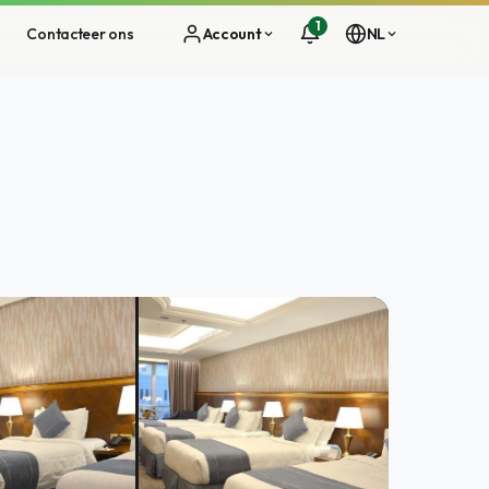
1
s
Contacteer ons
Account
NL