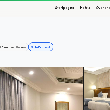
Startpagina
Hotels
Over on
0.6km from Haram
On Request