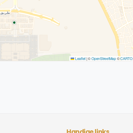
Leaflet
|
©
OpenStreetMap
©
CARTO
Handige links