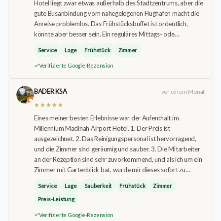
Hotel liegt zwar etwas außerhalb des Stadtzentrums, aber die
gute Busanbindung vom nahegelegenen Flughafen macht die
Anreise problemlos. Das Frühstücksbuffet ist ordentlich,
könnte aber besser sein. Ein reguläres Mittags- ode…
Service
Lage
Frühstück
Zimmer
Verifizierte Google-Rezension
BADER KSA
vor einem Monat
★★★★★
Eines meiner besten Erlebnisse war der Aufenthalt im
Millennium Madinah Airport Hotel. 1. Der Preis ist
ausgezeichnet. 2. Das Reinigungspersonal ist hervorragend,
und die Zimmer sind geräumig und sauber. 3. Die Mitarbeiter
an der Rezeption sind sehr zuvorkommend, und als ich um ein
Zimmer mit Gartenblick bat, wurde mir dieses sofort zu…
Service
Lage
Sauberkeit
Frühstück
Zimmer
Preis-Leistung
Verifizierte Google-Rezension