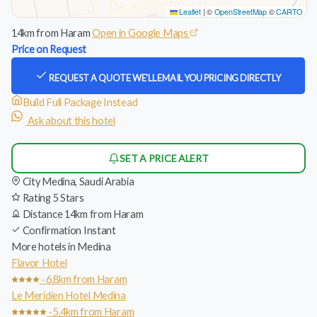
Leaflet
|
©
OpenStreetMap
©
CARTO
14km from Haram
Open in Google Maps
Price on Request
REQUEST A QUOTE
WE'LL EMAIL YOU PRICING DIRECTLY
Build Full Package Instead
Ask about this hotel
SET A PRICE ALERT
City
Medina, Saudi Arabia
Rating
5 Stars
Distance
14km from Haram
Confirmation
Instant
More hotels in Medina
Flavor Hotel
· 6.8km from Haram
Le Meridien Hotel Medina
· 5.4km from Haram