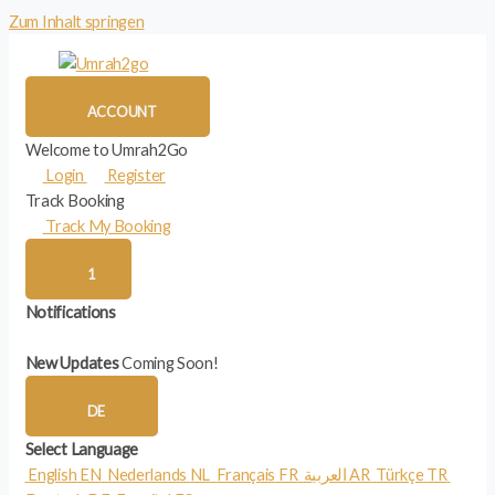
Zum Inhalt springen
ACCOUNT
Welcome to Umrah2Go
Login
Register
Track Booking
Track My Booking
1
Notifications
New Updates
Coming Soon!
DE
Select Language
English
EN
Nederlands
NL
Français
FR
العربية
AR
Türkçe
TR