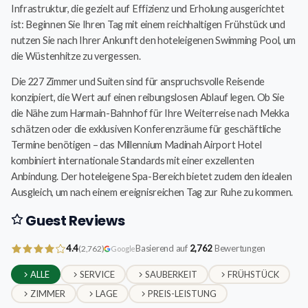
Infrastruktur, die gezielt auf Effizienz und Erholung ausgerichtet
ist: Beginnen Sie Ihren Tag mit einem reichhaltigen Frühstück und
nutzen Sie nach Ihrer Ankunft den hoteleigenen Swimming Pool, um
die Wüstenhitze zu vergessen.
Die 227 Zimmer und Suiten sind für anspruchsvolle Reisende
konzipiert, die Wert auf einen reibungslosen Ablauf legen. Ob Sie
die Nähe zum Harmain-Bahnhof für Ihre Weiterreise nach Mekka
schätzen oder die exklusiven Konferenzräume für geschäftliche
Termine benötigen – das Millennium Madinah Airport Hotel
kombiniert internationale Standards mit einer exzellenten
Anbindung. Der hoteleigene Spa-Bereich bietet zudem den idealen
Ausgleich, um nach einem ereignisreichen Tag zur Ruhe zu kommen.
Guest Reviews
4.4
Basierend auf
2,762
Bewertungen
(2,762)
Google
ALLE
SERVICE
SAUBERKEIT
FRÜHSTÜCK
ZIMMER
LAGE
PREIS-LEISTUNG