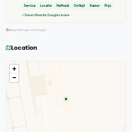
Service
Locatie
Netheid
Ontbijt
Kamer
Prijs
Geverifieerde Google review
Beoordelingen via Google
Location
+
−