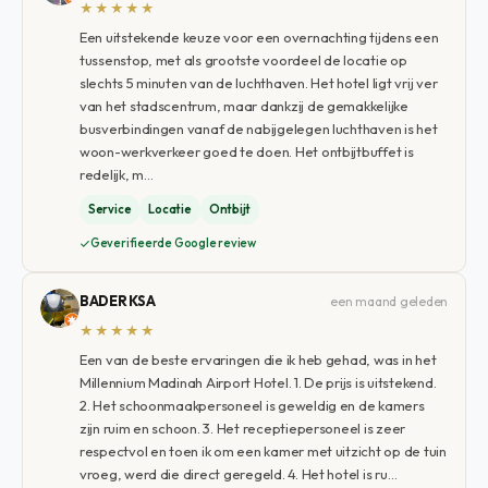
★★★★★
Een uitstekende keuze voor een overnachting tijdens een
tussenstop, met als grootste voordeel de locatie op
slechts 5 minuten van de luchthaven. Het hotel ligt vrij ver
van het stadscentrum, maar dankzij de gemakkelijke
busverbindingen vanaf de nabijgelegen luchthaven is het
woon-werkverkeer goed te doen. Het ontbijtbuffet is
redelijk, m…
Service
Locatie
Ontbijt
Geverifieerde Google review
BADER KSA
een maand geleden
★★★★★
Een van de beste ervaringen die ik heb gehad, was in het
Millennium Madinah Airport Hotel. 1. De prijs is uitstekend.
2. Het schoonmaakpersoneel is geweldig en de kamers
zijn ruim en schoon. 3. Het receptiepersoneel is zeer
respectvol en toen ik om een ​​kamer met uitzicht op de tuin
vroeg, werd die direct geregeld. 4. Het hotel is ru…