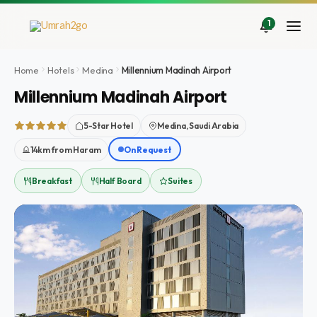
Doorgaan
naar
1
inhoud
Home
Hotels
Medina
Millennium Madinah Airport
Millennium Madinah Airport
5-Star Hotel
Medina, Saudi Arabia
14km from Haram
On Request
Breakfast
Half Board
Suites