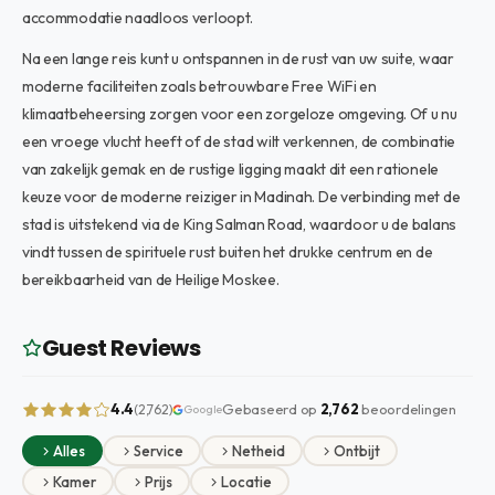
accommodatie naadloos verloopt.
Na een lange reis kunt u ontspannen in de rust van uw suite, waar
moderne faciliteiten zoals betrouwbare Free WiFi en
klimaatbeheersing zorgen voor een zorgeloze omgeving. Of u nu
een vroege vlucht heeft of de stad wilt verkennen, de combinatie
van zakelijk gemak en de rustige ligging maakt dit een rationele
keuze voor de moderne reiziger in Madinah. De verbinding met de
stad is uitstekend via de King Salman Road, waardoor u de balans
vindt tussen de spirituele rust buiten het drukke centrum en de
bereikbaarheid van de Heilige Moskee.
Guest Reviews
4.4
Gebaseerd op
2,762
beoordelingen
(2,762)
Google
Alles
Service
Netheid
Ontbijt
Kamer
Prijs
Locatie