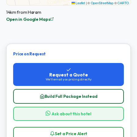
Leaflet
|
©
OpenStreetMap
©
CARTO
14km from Haram
Open in Google Maps
Price on Request
Request a Quote
We'll email you pricing directly
Build Full Package Instead
Ask about this hotel
Set a Price Alert