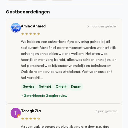
Gastbeoordelingen
Amina Ahmed
5 maanden geleden
★★★★★
We hebben een ontzettend fijne ervaring gehad bij dit
restaurant. Vanaf het eerste moment werden we hartelijk
ontvangen en voelden we ons welkom. Het eten was
heerlijk en met zorg bereid, alles was schoon en netjes, en
het personeel was bijzonder vriendelijk en behulpzaam.
Ook de roomservice was uitstekend. Wat voor ons echt
het verschil …
Service
Netheid
Ontbijt
Kamer
Geverifieerde Google review
Taregh Zia
2 jaar geleden
★★★★☆
Airco maakt piepende geluid, ik vind erg duur p.p. dag