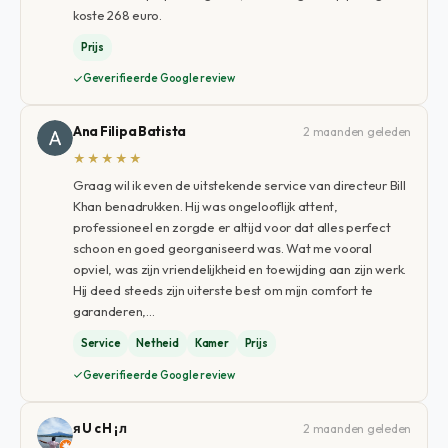
koste 268 euro.
Prijs
Geverifieerde Google review
Ana Filipa Batista
2 maanden geleden
★★★★★
Graag wil ik even de uitstekende service van directeur Bill
Khan benadrukken. Hij was ongelooflijk attent,
professioneel en zorgde er altijd voor dat alles perfect
schoon en goed georganiseerd was. Wat me vooral
opviel, was zijn vriendelijkheid en toewijding aan zijn werk.
Hij deed steeds zijn uiterste best om mijn comfort te
garanderen,…
Service
Netheid
Kamer
Prijs
Geverifieerde Google review
я U c H ¡ л
2 maanden geleden