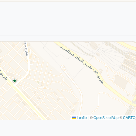
Leaflet
|
©
OpenStreetMap
©
CARTO