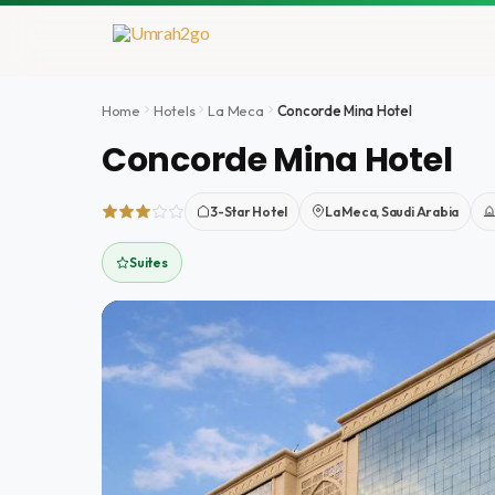
Ir
al
contenido
Home
Hotels
La Meca
Concorde Mina Hotel
Concorde Mina Hotel
3-Star Hotel
La Meca, Saudi Arabia
Suites