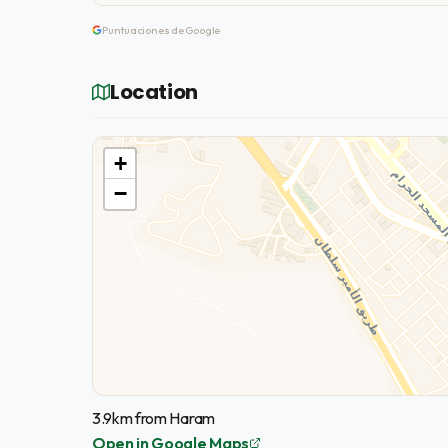
Puntuaciones de Google
Location
+
−
3.9km from Haram
Open in Google Maps