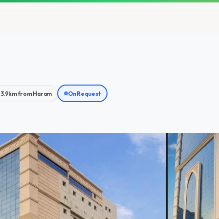
3.9km from Haram
On Request