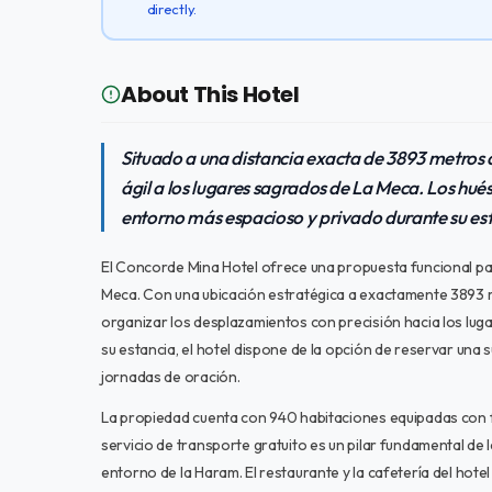
directly.
About This Hotel
Situado a una distancia exacta de 3893 metros d
ágil a los lugares sagrados de La Meca. Los hué
entorno más espacioso y privado durante su est
El Concorde Mina Hotel ofrece una propuesta funcional par
Meca. Con una ubicación estratégica a exactamente 3893 me
organizar los desplazamientos con precisión hacia los lug
su estancia, el hotel dispone de la opción de reservar una
jornadas de oración.
La propiedad cuenta con 940 habitaciones equipadas con fri
servicio de transporte gratuito es un pilar fundamental de 
entorno de la Haram. El restaurante y la cafetería del hotel