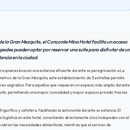
e la Gran Mezquita, el Concorde Mina Hotel facilita un acceso
spedes pueden optar por reservar una suite para disfrutar de un
ancia en la ciudad.
a quienes buscan una estancia eficiente durante su peregrinación a La
tros de la Gran Mezquita, este establecimiento de 3 estrellas permite
ares sagrados. Para aquellos que requieren un espacio más amplio durante
 suite, permitiendo una mayor comodidad y mayor espacio privado tras las
gorífico y cafetera, facilitando la autonomía durante su estancia. El
la logística en este hotel, conectando directamente a los huéspedes con el
 cubren las necesidades alimenticias, mientras que el servicio de