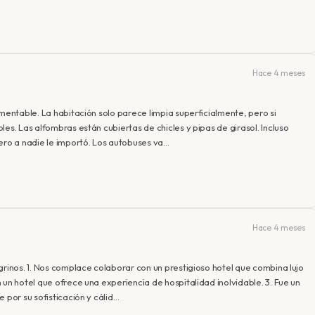
Hace 4 meses
amentable. La habitación solo parece limpia superficialmente, pero si
es. Las alfombras están cubiertas de chicles y pipas de girasol. Incluso
pero a nadie le importó. Los autobuses va…
Hace 4 meses
grinos. 1. Nos complace colaborar con un prestigioso hotel que combina lujo
 un hotel que ofrece una experiencia de hospitalidad inolvidable. 3. Fue un
 por su sofisticación y cálid…