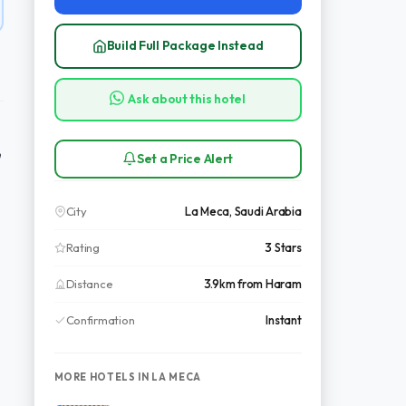
Build Full Package Instead
Ask about this hotel
Set a Price Alert
City
La Meca, Saudi Arabia
Rating
3 Stars
Distance
3.9km from Haram
Confirmation
Instant
MORE HOTELS IN LA MECA