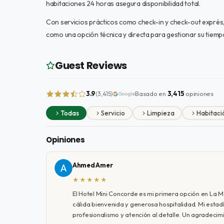
habitaciones 24 horas asegura disponibilidad total.
Con servicios prácticos como check-in y check-out exprés
como una opción técnica y directa para gestionar su tiempo
Guest Reviews
3.9
Basado en
3,415
opiniones
(3,415)
Google
Todas
Servicio
Limpieza
Habitaci
Opiniones
Ahmed Amer
★★★★★
El Hotel Mini Concorde es mi primera opción en La M
cálida bienvenida y generosa hospitalidad. Mi estadí
profesionalismo y atención al detalle. Un agradecimie