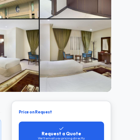
Price on Request
Request a Quote
We'll email you pricing directly