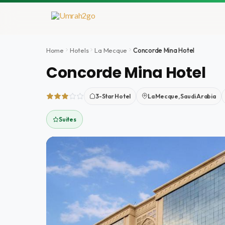
Aller
au
contenu
Home
Hotels
La Mecque
Concorde Mina Hotel
Concorde Mina Hotel
3-Star Hotel
La Mecque, Saudi Arabia
Suites