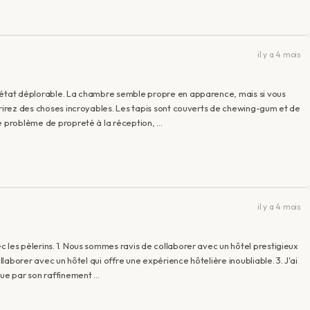
il y a 4 mois
n état déplorable. La chambre semble propre en apparence, mais si vous
vrirez des choses incroyables. Les tapis sont couverts de chewing-gum et de
le problème de propreté à la réception, …
il y a 4 mois
 les pèlerins. 1. Nous sommes ravis de collaborer avec un hôtel prestigieux
llaborer avec un hôtel qui offre une expérience hôtelière inoubliable. 3. J'ai
gue par son raffinement …