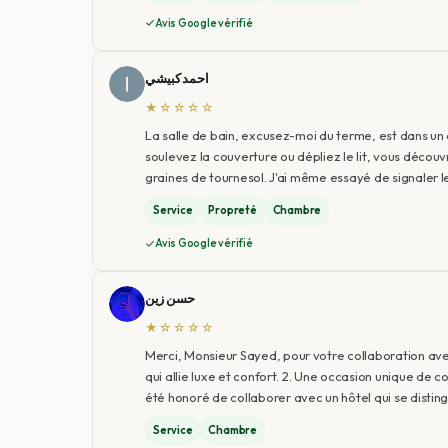
Avis Google vérifié
احمد كبيشي
★☆☆☆☆
La salle de bain, excusez-moi du terme, est dans u
soulevez la couverture ou dépliez le lit, vous décou
graines de tournesol. J'ai même essayé de signaler 
Service
Propreté
Chambre
Avis Google vérifié
حسن زين
★☆☆☆☆
Merci, Monsieur Sayed, pour votre collaboration avec
qui allie luxe et confort. 2. Une occasion unique de co
été honoré de collaborer avec un hôtel qui se distin
Service
Chambre