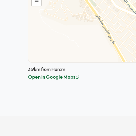
−
3.9km from Haram
Open in Google Maps