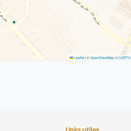
Leaflet
|
©
OpenStreetMap
©
CARTO
Links utiles