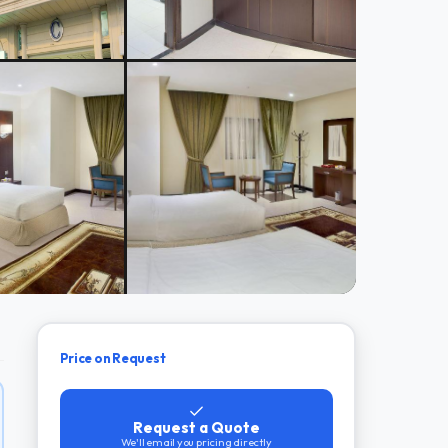
Price on Request
Request a Quote
We'll email you pricing directly