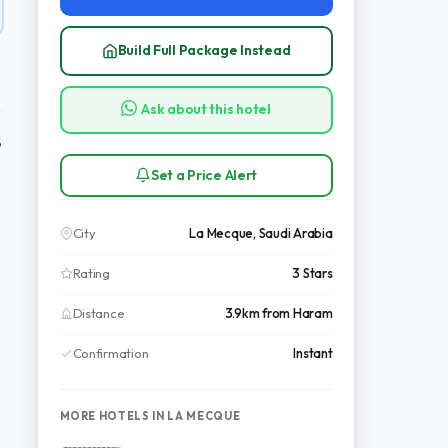
Build Full Package Instead
Ask about this hotel
Set a Price Alert
City
La Mecque, Saudi Arabia
Rating
3 Stars
Distance
3.9km from Haram
Confirmation
Instant
MORE HOTELS IN LA MECQUE