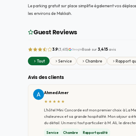
Le parking gratuit sur place simplifie également vos déplac
les environs de Makkah.
Guest Reviews
3.9
Basé sur
3,415
avis
(3,415)
Google
Tout
Service
Chambre
Rapport qu
Avis des clients
Ahmed Amer
★★★★★
L'hôtel Mini Concorde est mon premier choix à La Me
chaleureux et sa grande hospitalité. Mon séjour a ét
du détail. Un merci tout particulier à M. Ali, le direct
Service
Chambre
Rapport qualité