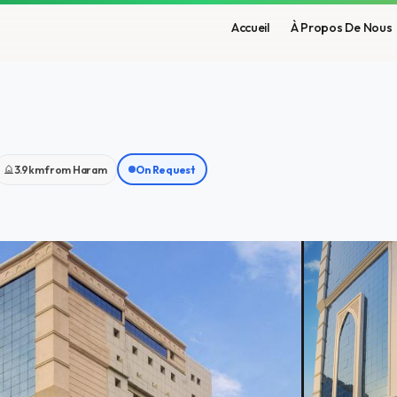
Accueil
À Propos De Nous
3.9km from Haram
On Request