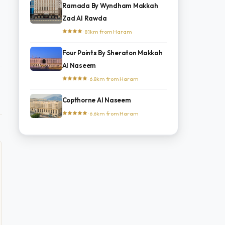
Ramada By Wyndham Makkah
Zad Al Rawda
· 8.1km from Haram
Four Points By Sheraton Makkah
Al Naseem
· 6.8km from Haram
Copthorne Al Naseem
· 6.6km from Haram