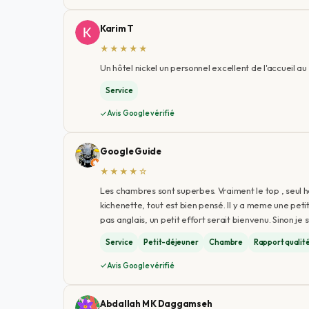
Karim T
★★★★★
Un hôtel nickel un personnel excellent de l'accueil 
Service
Avis Google vérifié
Google Guide
★★★★☆
Les chambres sont superbes. Vraiment le top , seul ho
kichenette, tout est bien pensé. Il y a meme une pet
pas anglais, un petit effort serait bienvenu. Sinon je
Service
Petit-déjeuner
Chambre
Rapport qualit
Avis Google vérifié
Abdallah M K Daggamseh