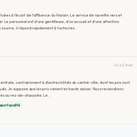
uées à l'écart de l'affluence du Haram. Le service de navette vers et
. Le personnel est d'une gentillesse, d'un accueil et d'une attention
 sourire, il répond rapidement à toutes les…
il y a 2 mois
entrale, contrairement à d'autres hôtels du centre-ville, dont les prix sont
iyals. Je suppose que les prix varient en haute saison. Nous reviendrons
aminés au rez-de-chaussée. Le…
pport qualité