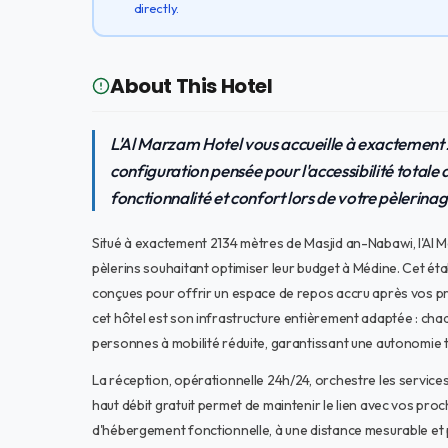
directly.
About This Hotel
L'Al Marzam Hotel vous accueille à exactement 
configuration pensée pour l'accessibilité totale 
fonctionnalité et confort lors de votre pèlerina
Situé à exactement 2134 mètres de Masjid an-Nabawi, l'Al
pèlerins souhaitant optimiser leur budget à Médine. Cet éta
conçues pour offrir un espace de repos accru après vos pr
cet hôtel est son infrastructure entièrement adaptée : ch
personnes à mobilité réduite, garantissant une autonomie t
La réception, opérationnelle 24h/24, orchestre les services
haut débit gratuit permet de maintenir le lien avec vos proc
d'hébergement fonctionnelle, à une distance mesurable et pr