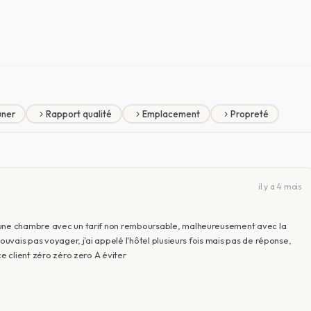
uner
Rapport qualité
Emplacement
Propreté
il y a 4 mois
s une chambre avec un tarif non remboursable, malheureusement avec la
ouvais pas voyager, j'ai appelé l'hôtel plusieurs fois mais pas de réponse,
ce client zéro zéro zero A éviter