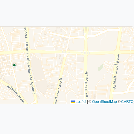
Leaflet
|
©
OpenStreetMap
©
CARTO