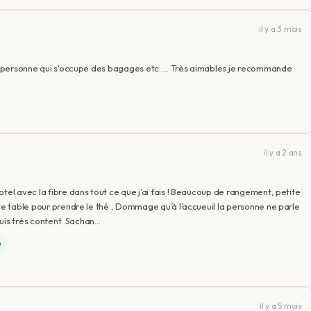
il y a 3 mois
au personne qui s'occupe des bagages etc..... Très aimables je recommande
il y a 2 ans
tel avec la fibre dans tout ce que j’ai fais ! Beaucoup de rangement, petite
ite table pour prendre le thé , Dommage qu’à l’accueuil la personne ne parle
 suis très content. Sachan…
é
il y a 5 mois