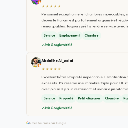
★★★★★
Personnel exceptionnel et chambres impeccables, sit
depuis le Haram est parfaitement organisé et régulier
remarquables. Toujours prêt à rendre service avec le
Service
Emplacement
Chambre
Avis Google vérifié
Abdullhe Al_zalai
★★★★☆
Excellent hôtel. Propreté impeccable. Climatisation c
excessifs. J'ai réservé une chambre triple pour 100 r
avec plaisir. Il y a un restaurant et un bar à jus vit
Service
Propreté
Petit-déjeuner
Chambre
Ra
Avis Google vérifié
Notes fournies par Google