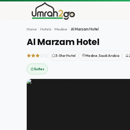
Aller
au
contenu
Home
Hotels
Medine
Al Marzam Hotel
Al Marzam Hotel
3-Star Hotel
Medine, Saudi Arabia
Suites