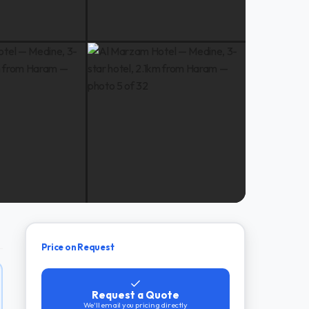
Price on Request
Request a Quote
We'll email you pricing directly