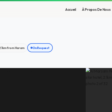
Accueil
À Propos De Nous
2.1km from Haram
On Request