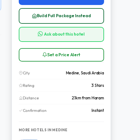
Build Full Package Instead
Ask about this hotel
Set a Price Alert
City
Medine, Saudi Arabia
Rating
3 Stars
Distance
2.1km from Haram
Confirmation
Instant
MORE HOTELS IN MEDINE