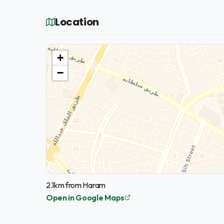
Location
+
−
2.1km from Haram
Open in Google Maps