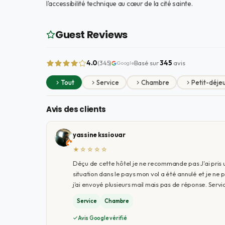
l'accessibilité technique au cœur de la cité sainte.
Guest Reviews
4.0
Basé sur
345
avis
(345)
Google
Tout
Service
Chambre
Petit-déje
Avis des clients
yassine kssiouar
★☆☆☆☆
Déçu de cette hôtel je ne recommande pas J'ai pri
situation dans le pays mon vol a été annulé et je ne p
j'ai envoyé plusieurs mail mais pas de réponse. Servi
Service
Chambre
Avis Google vérifié