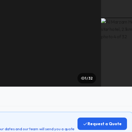
1 / 32
Request a Quote
 your dates and our team will send you a quote