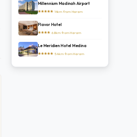
Millennium Madinah Airport
· 14km from Haram
Flavor Hotel
· 6.8km from Haram
Le Meridien Hotel Medina
· 5.4km from Haram