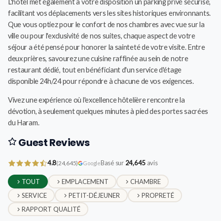
L'hôtel met également à votre disposition un parking privé sécurisé,
facilitant vos déplacements vers les sites historiques environnants.
Que vous optiez pour le confort de nos chambres avec vue sur la
ville ou pour l'exclusivité de nos suites, chaque aspect de votre
séjour a été pensé pour honorer la sainteté de votre visite. Entre
deux prières, savourez une cuisine raffinée au sein de notre
restaurant dédié, tout en bénéficiant d'un service d'étage
disponible 24h/24 pour répondre à chacune de vos exigences.
Vivez une expérience où l'excellence hôtelière rencontre la
dévotion, à seulement quelques minutes à pied des portes sacrées
du Haram.
Guest Reviews
4.8
Basé sur
24,645
avis
(24,645)
Google
TOUT
EMPLACEMENT
CHAMBRE
SERVICE
PETIT-DÉJEUNER
PROPRETÉ
RAPPORT QUALITÉ