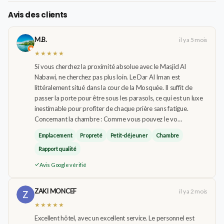
Avis des clients
M.B.
il y a 5 mois
★★★★★
Si vous cherchez la proximité absolue avec le Masjid Al
Nabawi, ne cherchez pas plus loin. Le Dar Al Iman est
littéralement situé dans la cour de la Mosquée. Il suffit de
passer la porte pour être sous les parasols, ce qui est un luxe
inestimable pour profiter de chaque prière sans fatigue.
Concernant la chambre : Comme vous pouvez le vo…
Emplacement
Propreté
Petit-déjeuner
Chambre
Rapport qualité
Avis Google vérifié
ZAKI MONCEF
il y a 2 mois
★★★★★
Excellent hôtel, avec un excellent service. Le personnel est