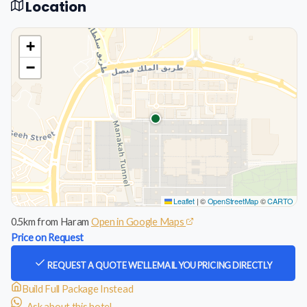
Location
+
−
Leaflet
|
©
OpenStreetMap
©
CARTO
0.5km from Haram
Open in Google Maps
Price on Request
REQUEST A QUOTE
WE'LL EMAIL YOU PRICING DIRECTLY
Build Full Package Instead
Ask about this hotel