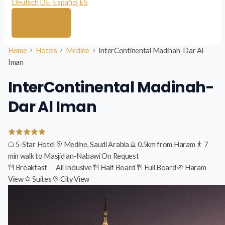
Deutsch
DE
Español
ES
Home
Hotels
Medine
InterContinental Madinah-Dar Al
Iman
InterContinental Madinah-
Dar Al Iman
5-Star Hotel
Medine, Saudi Arabia
0.5km from Haram
7
min walk to Masjid an-Nabawi
On Request
Breakfast
All Inclusive
Half Board
Full Board
Haram
View
Suites
City View