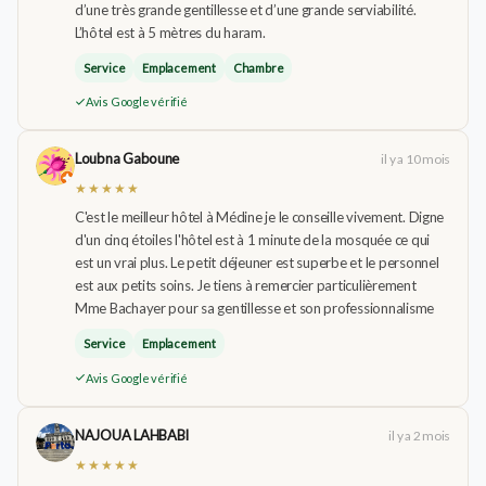
d’une très grande gentillesse et d’une grande serviabilité.
L’hôtel est à 5 mètres du haram.
Service
Emplacement
Chambre
Avis Google vérifié
Loubna Gaboune
il y a 10 mois
★★★★★
C'est le meilleur hôtel à Médine je le conseille vivement. Digne
d'un cinq étoiles l'hôtel est à 1 minute de la mosquée ce qui
est un vrai plus. Le petit déjeuner est superbe et le personnel
est aux petits soins. Je tiens à remercier particulièrement
Mme Bachayer pour sa gentillesse et son professionnalisme
Service
Emplacement
Avis Google vérifié
NAJOUA LAHBABI
il y a 2 mois
★★★★★