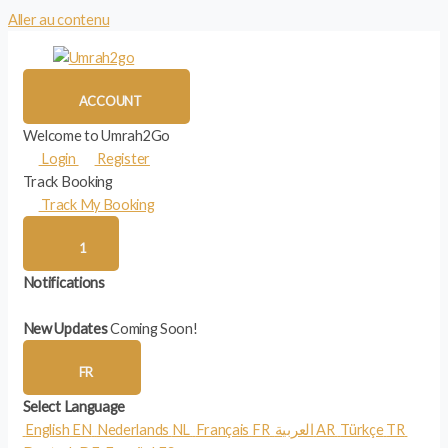
Aller au contenu
ACCOUNT
Welcome to Umrah2Go
Login
Register
Track Booking
Track My Booking
1
Notifications
New Updates
Coming Soon!
FR
Select Language
English
EN
Nederlands
NL
Français
FR
العربية
AR
Türkçe
TR