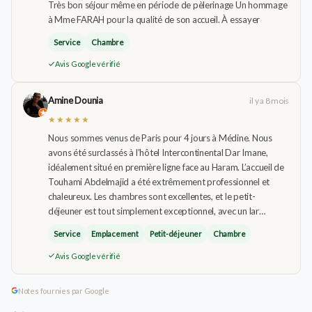
Très bon séjour même en période de pèlerinage Un hommage
à Mme FARAH pour la qualité de son accueil. À essayer
Service
Chambre
Avis Google vérifié
Amine Dounia
il y a 8 mois
★★★★★
Nous sommes venus de Paris pour 4 jours à Médine. Nous
avons été surclassés à l’hôtel Intercontinental Dar Imane,
idéalement situé en première ligne face au Haram. L’accueil de
Touhami Abdelmajid a été extrêmement professionnel et
chaleureux. Les chambres sont excellentes, et le petit-
déjeuner est tout simplement exceptionnel, avec un lar…
Service
Emplacement
Petit-déjeuner
Chambre
Avis Google vérifié
Notes fournies par Google