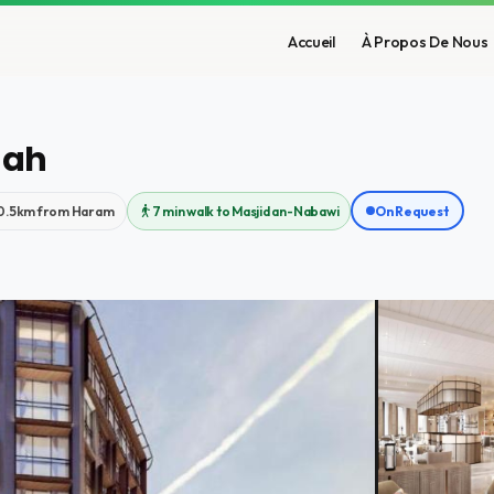
Accueil
À Propos De Nous
nah
0.5km from Haram
7 min walk to Masjid an-Nabawi
On Request