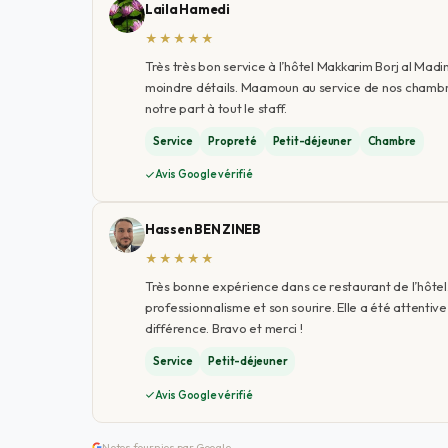
Laila Hamedi
★★★★★
Très très bon service à l’hôtel Makkarim Borj al Madina
moindre détails. Maamoun au service de nos chambres a
notre part à tout le staff.
Service
Propreté
Petit-déjeuner
Chambre
Avis Google vérifié
Hassen BEN ZINEB
★★★★★
Très bonne expérience dans ce restaurant de l’hôtel.
professionnalisme et son sourire. Elle a été attentive
différence. Bravo et merci !
Service
Petit-déjeuner
Avis Google vérifié
Notes fournies par Google