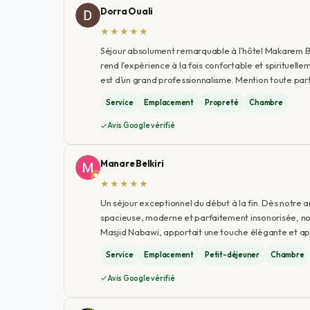
Dorra Ouali
★★★★★
Séjour absolument remarquable à l’hôtel Makarem Bu
rend l’expérience à la fois confortable et spirituel
est d’un grand professionnalisme. Mention toute part
Service
Emplacement
Propreté
Chambre
Avis Google vérifié
Manare Belkiri
★★★★★
Un séjour exceptionnel du début à la fin. Dès notre a
spacieuse, moderne et parfaitement insonorisée, no
Masjid Nabawi, apportait une touche élégante et apa
Service
Emplacement
Petit-déjeuner
Chambre
Avis Google vérifié