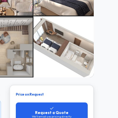
Price on Request
Request a Quote
We'll email you pricing directly