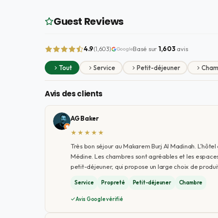
Guest Reviews
4.9
Basé sur
1,603
avis
(1,603)
Google
Tout
Service
Petit-déjeuner
Cham
Avis des clients
AG Baker
★★★★★
Très bon séjour au Makarem Burj Al Madinah. L’hôtel 
Médine. Les chambres sont agréables et les espaces 
petit-déjeuner, qui propose un large choix de produit
Service
Propreté
Petit-déjeuner
Chambre
Avis Google vérifié