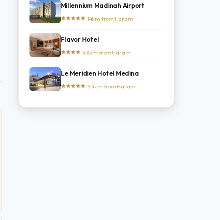
Millennium Madinah Airport
· 14km from Haram
Flavor Hotel
· 6.8km from Haram
Le Meridien Hotel Medina
· 5.4km from Haram