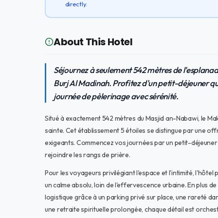
directly.
About This Hotel
Séjournez à seulement 542 mètres de l'esplana
Burj Al Madinah. Profitez d'un petit-déjeuner q
journée de pèlerinage avec sérénité.
Situé à exactement 542 mètres du Masjid an-Nabawi, le Makare
sainte. Cet établissement 5 étoiles se distingue par une o
exigeants. Commencez vos journées par un petit-déjeuner co
rejoindre les rangs de prière.
Pour les voyageurs privilégiant l'espace et l'intimité, l'hôt
un calme absolu, loin de l'effervescence urbaine. En plus de
logistique grâce à un parking privé sur place, une rareté d
une retraite spirituelle prolongée, chaque détail est orchest