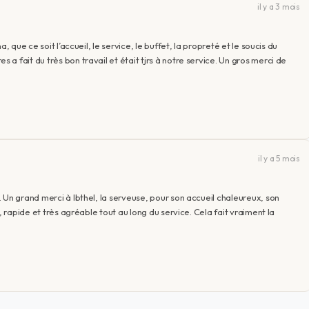
il y a 3 mois
, que ce soit l’accueil, le service, le buffet, la propreté et le soucis du
 fait du très bon travail et était tjrs à notre service. Un gros merci de
il y a 5 mois
 Un grand merci à Ibthel, la serveuse, pour son accueil chaleureux, son
, rapide et très agréable tout au long du service. Cela fait vraiment la