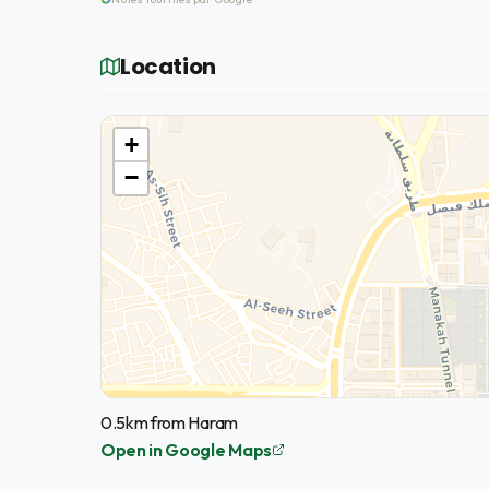
Location
+
−
0.5km from Haram
Open in Google Maps