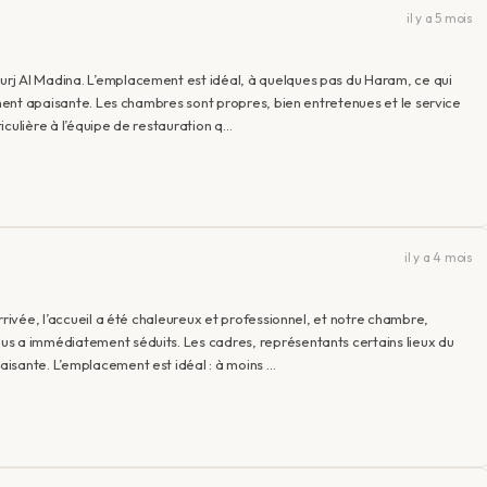
il y a 5 mois
rj Al Madina. L’emplacement est idéal, à quelques pas du Haram, ce qui
lement apaisante. Les chambres sont propres, bien entretenues et le service
iculière à l’équipe de restauration q…
il y a 4 mois
rrivée, l’accueil a été chaleureux et professionnel, et notre chambre,
us a immédiatement séduits. Les cadres, représentants certains lieux du
isante. L’emplacement est idéal : à moins …