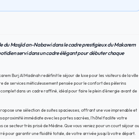
de du Masjid an-Nabawi dans le cadre prestigieux du Makarem
uotidien servi dans un cadre élégant pour débuter chaque
m Burj Al Madinah redéfinit le séjour de luxe pour les visiteurs de la ville
ffre de services méticuleusement pensée pour le confort des pèlerins
mplet dans un cadre raffiné, idéal pour faire le plein d'énergie avant de
el propose une sélection de suites spacieuses, offrant une vue imprenable et
 sa proximité immédiate avec les portes sacrées, l'hôtel facilite votre
ans ce secteur très prisé de Médine. Que vous veniez pour un court séjour o
ré pour garantir une fluidité totale, de votre arrivée jusqu'à votre départ.