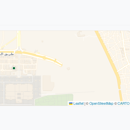
Leaflet
|
©
OpenStreetMap
©
CARTO