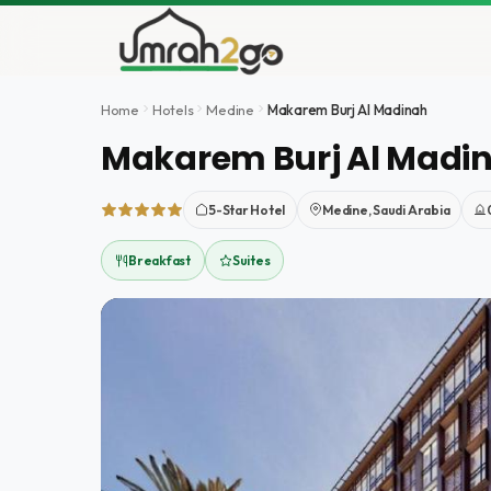
Aller
au
contenu
Home
Hotels
Medine
Makarem Burj Al Madinah
Makarem Burj Al Madi
5-Star Hotel
Medine, Saudi Arabia
Breakfast
Suites