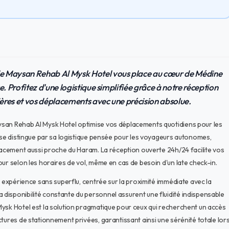
le Maysan Rehab Al Mysk Hotel vous place au cœur de Médine
. Profitez d'une logistique simplifiée grâce à notre réception
ères et vos déplacements avec une précision absolue.
ysan Rehab Al Mysk Hotel optimise vos déplacements quotidiens pour les
s se distingue par sa logistique pensée pour les voyageurs autonomes,
placement aussi proche du Haram. La réception ouverte 24h/24 facilite vos
ur selon les horaires de vol, même en cas de besoin d'un late check-in.
e expérience sans superflu, centrée sur la proximité immédiate avec la
disponibilité constante du personnel assurent une fluidité indispensable
ysk Hotel est la solution pragmatique pour ceux qui recherchent un accès
tures de stationnement privées, garantissant ainsi une sérénité totale lor