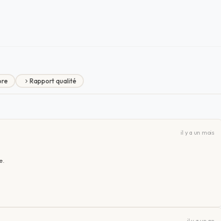
re
Rapport qualité
il y a un mois
e.
il y a un an