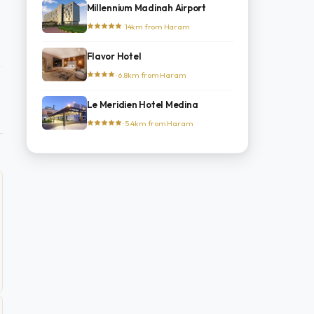
Millennium Madinah Airport
· 14km from Haram
Flavor Hotel
· 6.8km from Haram
Le Meridien Hotel Medina
· 5.4km from Haram