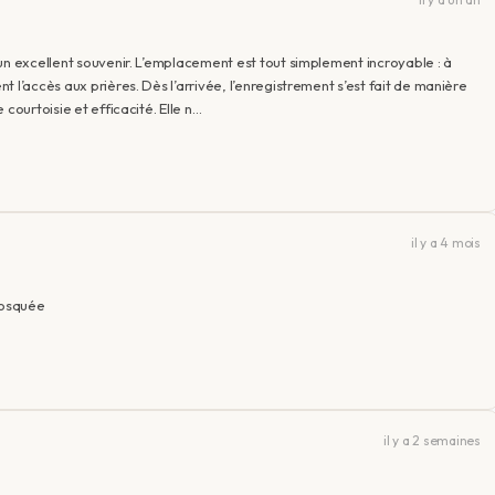
un excellent souvenir. L’emplacement est tout simplement incroyable : à
 l’accès aux prières. Dès l’arrivée, l’enregistrement s’est fait de manière
courtoisie et efficacité. Elle n…
il y a 4 mois
mosquée
il y a 2 semaines