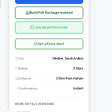
Build Full Package Instead
Ask about this hotel
Set a Price Alert
City
Medine, Saudi Arabia
Rating
3 Stars
Distance
0.5km from Haram
Confirmation
Instant
MORE HOTELS IN MEDINE
s