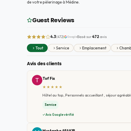
de votre pèlerinage à Médine.
Guest Reviews
4.3
Basé sur
472
avis
(472)
Google
Tout
Service
Emplacement
Chamb
Avis des clients
Tof Fix
★★★★★
Hôtel au top, Personnels accueillant , séjour agréabl
Service
Avis Google vérifié
Mustapha AFAKIR