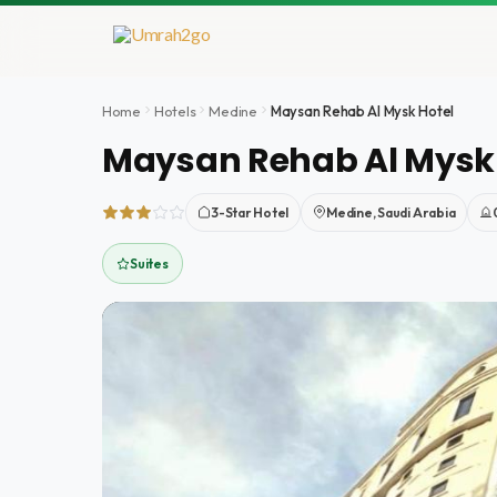
Aller
au
contenu
Home
Hotels
Medine
Maysan Rehab Al Mysk Hotel
Maysan Rehab Al Mysk 
3-Star Hotel
Medine, Saudi Arabia
Suites