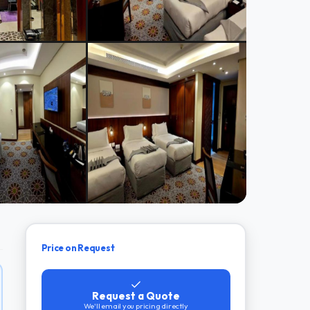
Price on Request
Request a Quote
We'll email you pricing directly