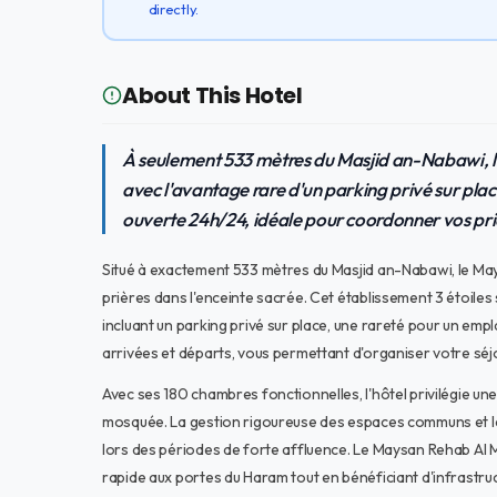
directly.
About This Hotel
À seulement 533 mètres du Masjid an-Nabawi, 
avec l'avantage rare d'un parking privé sur place
ouverte 24h/24, idéale pour coordonner vos pri
Situé à exactement 533 mètres du Masjid an-Nabawi, le Ma
prières dans l'enceinte sacrée. Cet établissement 3 étoile
incluant un parking privé sur place, une rareté pour un em
arrivées et départs, vous permettant d'organiser votre séjo
Avec ses 180 chambres fonctionnelles, l'hôtel privilégie un
mosquée. La gestion rigoureuse des espaces communs et la 
lors des périodes de forte affluence. Le Maysan Rehab Al M
rapide aux portes du Haram tout en bénéficiant d'infrastruc