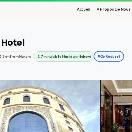
Accueil
À Propos De Nous
Hotel
0.5km from Haram
7 min walk to Masjid an-Nabawi
On Request