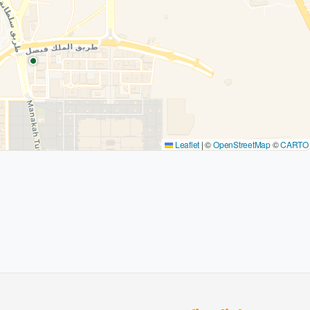
Leaflet
|
©
OpenStreetMap
©
CARTO