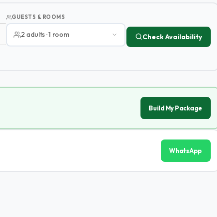
GUESTS & ROOMS
2 adults · 1 room
Check Availability
Build My Package
WhatsApp