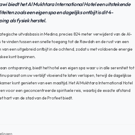
i biedt het Al Mukhtara International Hotel een uitstekende
teiten zoals een eigen spa en dagelijks ontbijt is dit 4-
ing als fysiek herstel.
ategische uitvalsbasis in Medina, precies 824 meter verwijderd van de Al-
ns te vinden tussen een snelle toegang tot de Rawdah en de rust van een
an een uitgebreid ontbijt in de ochtend, zodat u met voldoende energie
skee kunt beginnen.
n ontspanning, biedt het hotel een eigen spa waar u in alle sereniteit tot
inu paraat om uw verblijf vloeiend te laten verlopen, terwijl de dagelijkse
kamer kunt genieten van een maaltijd. Het Al Mukhtara International Hotel
iten voor een geconcentreerde spirituele reis, waarbij de exacte afstand
t hart van de stad van de Profeet biedt.
elingen