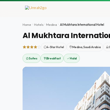
Doorgaan
naar
inhoud
Home
Hotels
Medina
Al Mukhtara International Hotel
Al Mukhtara Internatio
4-Star Hotel
Medina, Saudi Arabia
Suites
Breakfast
Halal