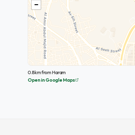
−
0.8km from Haram
Open in Google Maps