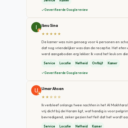
Service
Kamer
Geverifieerde Google review
Ibnu Sina
★★★★★
De kamer was ruim genoeg voor 4 personen en schoo
dat nog vriendelijker was dan de receptie. Het eten 
werd aangeboden erg lekker. Ik vond het leuk om di
Service
Locatie
Netheid
Ontbijt
Kamer
Geverifieerde Google review
Umar Ahsan
★★☆☆☆
Ik verbleef onlangs twee nachten in het Al Mokhtara 
vrij dicht bij de Haram ligt, wat handig is voor pelg
bevredigend, zeker gezien het feit dat het wordt a
Service
Locatie
Netheid
Kamer