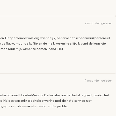
2 maanden geleden
n. Het personeel was erg vriendelijk, behalve het schoonmaakpersoneel,
was flauw, maar de koffie en de melk waren heerlijk. Ik vond de kaas die
e mee naar mijn kamer te nemen, haha. Het …
4 maanden geleden
International Hotel in Medina. De locatie van het hotel is goed, omdat het
rims. Helaas was mijn algehele ervaring met de hotelservice niet
angeprezen als een 4-sterrenhotel. De proble…