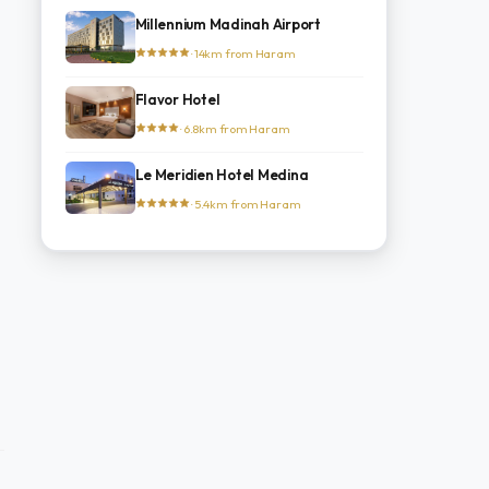
Millennium Madinah Airport
· 14km from Haram
Flavor Hotel
· 6.8km from Haram
Le Meridien Hotel Medina
· 5.4km from Haram