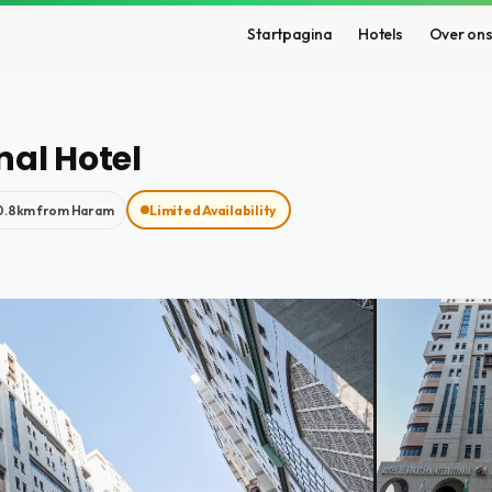
Startpagina
Hotels
Over on
nal Hotel
0.8km from Haram
Limited Availability