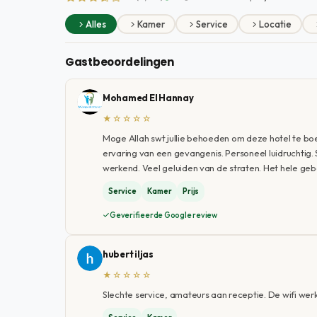
Alles
Kamer
Service
Locatie
Gastbeoordelingen
Mohamed El Hannay
★☆☆☆☆
Moge Allah swt jullie behoeden om deze hotel te boe
ervaring van een gevangenis. Personeel luidruchtig. Sl
werkend. Veel geluiden van de straten. Het hele ge
Service
Kamer
Prijs
Geverifieerde Google review
hubert iljas
★☆☆☆☆
Slechte service, amateurs aan receptie. De wifi werk