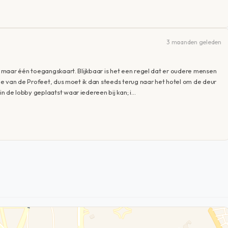
3 maanden geleden
 maar één toegangskaart. Blijkbaar is het een regel dat er oudere mensen
e van de Profeet, dus moet ik dan steeds terug naar het hotel om de deur
de lobby geplaatst waar iedereen bij kan; i…