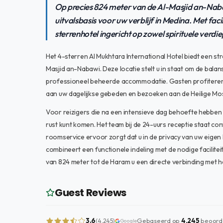
Op precies 824 meter van de Al-Masjid an-Nabaw
uitvalsbasis voor uw verblijf in Medina. Met facili
sterrenhotel ingericht op zowel spirituele verdiep
Het 4-sterren Al Mukhtara International Hotel biedt een str
Masjid an-Nabawi. Deze locatie stelt u in staat om de bala
professioneel beheerde accommodatie. Gasten profiteren v
aan uw dagelijkse gebeden en bezoeken aan de Heilige Mo
Voor reizigers die na een intensieve dag behoefte hebben aa
rust kunt komen. Het team bij de 24-uurs receptie staat cont
roomservice ervoor zorgt dat u in de privacy van uw eigen 
combineert een functionele indeling met de nodige facilite
van 824 meter tot de Haram u een directe verbinding met he
Guest Reviews
3.6
Gebaseerd op
4,245
beoord
(4,245)
Google