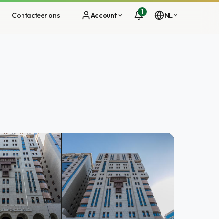
1
s
Contacteer ons
Account
NL