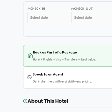
CHECK-IN
CHECK-OUT
Book as Part of a Package
Hotel + Flights + Visa + Transfers — best value.
Speak to an Agent
Get instant help with availability and pricing.
About This Hotel